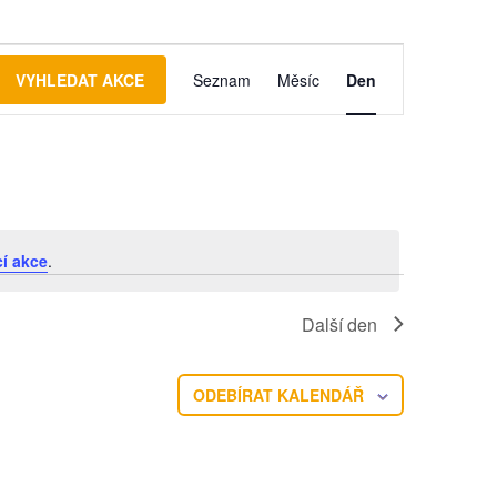
N
VYHLEDAT AKCE
Seznam
Měsíc
Den
a
v
i
g
a
c
cí akce
.
e
p
Další den
r
o
ODEBÍRAT KALENDÁŘ
z
o
b
r