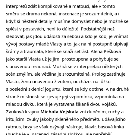
interpretů zdát komplikované a matoucí, ale v tomto
směru se drama nekoná, inscenace je srozumitelná, a i
když si některé detaily musíme domyslet nebo je možné se
splést v postavách, není to důležité. Podstatnější než
sledovat, jak jdou události za sebou a kdo je kdo, je vnímat
vývoj postavy mladé Vlasty a to, jak na ní postupně ulpívají
šrámy a traumata, které se snaží setřást. Alena Pešková
jako starší Vlasta už je jimi prostoupena a pohybuje se
s unavenou rezignací. Možná se v interpretaci některých
scén zmýlím, ale většina je srozumitelná. Prolog zastihuje
Vlastu, ženu unavenou životem, odcházet na lůžko
s poslední sklenicí jogurtu, které se kdy dotkne. A na druhé
straně místnosti se zjevuje její vzpomínka, vzpomínka na
mladou dívku, která je vystavena šikaně dvou vojáků.
Zvuková krajina
Michala Vejskala
zní duněním, ruchy a
iritujícími zvuky jakoby skleněného předmětu udávajícího
rytmus, brzy se však ozývají nástroje, klavír, basová linka
(hudba je v inscenaci zásadní složkou, ale nepřebíjí