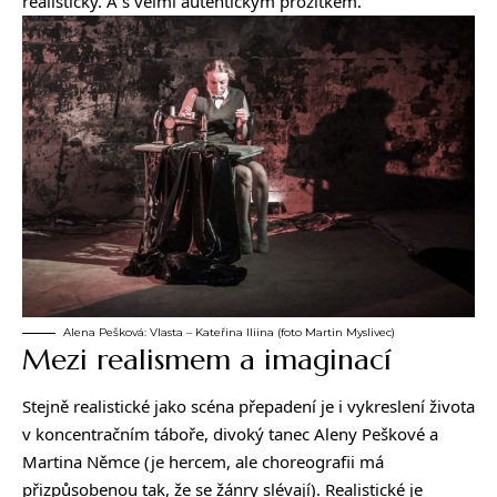
realisticky. A s velmi autentickým prožitkem.
Alena Pešková: Vlasta – Kateřina Iliina (foto Martin Myslivec)
Mezi realismem a imaginací
Stejně realistické jako scéna přepadení je i vykreslení života
v koncentračním táboře, divoký tanec Aleny Peškové a
Martina Němce (je hercem, ale choreografii má
přizpůsobenou tak, že se žánry slévají). Realistické je