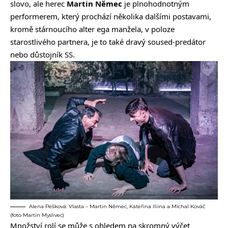
slovo, ale herec
Martin Němec
je plnohodnotným
performerem, který prochází několika dalšími postavami,
kromě stárnoucího alter ega manžela, v poloze
starostlivého partnera, je to také dravý soused-predátor
nebo důstojník SS.
Alena Pešková: Vlasta – Martin Němec, Kateřina Iliina a Michal Kováč
(foto Martin Myslivec)
Množství rolí se může s ohledem na skromný výčet