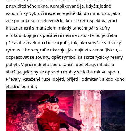
z neviditelného okna. Komplikované je, když z jedné
vzpomínky vykročí inscenace ještě dál do minulosti, jako
zde po pokusu o sebevraždu, kde se retrospektiva vrací
k seznámení s manželem: mladý taneční pár s kufry
v rukou, bojující s počáteční nesmělostí, kterou je třeba
přetavit v živelnou choreografii, tak jako smyčce v divoký
rytmus. Choreografie ukazuje, jak najít ztracenou jiskru, a
dopracovat se souhry, opět symbolika skrze fyzicky reálný
pohyb. V jiném duetu spolu tančí i obě Vlasy, mladší a
starší já, jako by se opravdu mohly setkat a mluvit spolu.
Převaly, vztažené ruce, objetí, přijetí i odmítání, a kdo koho
vlastně odmítá?