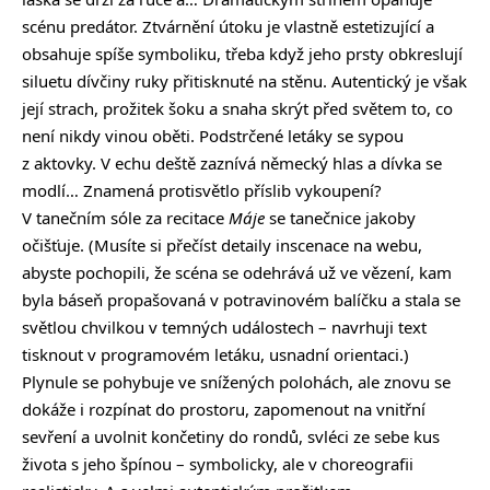
scénu predátor. Ztvárnění útoku je vlastně estetizující a
obsahuje spíše symboliku, třeba když jeho prsty obkreslují
siluetu dívčiny ruky přitisknuté na stěnu. Autentický je však
její strach, prožitek šoku a snaha skrýt před světem to, co
není nikdy vinou oběti. Podstrčené letáky se sypou
z aktovky. V echu deště zaznívá německý hlas a dívka se
modlí… Znamená protisvětlo příslib vykoupení?
V tanečním sóle za recitace
Máje
se tanečnice jakoby
očišťuje. (Musíte si přečíst detaily inscenace na webu,
abyste pochopili, že scéna se odehrává už ve vězení, kam
byla báseň propašovaná v potravinovém balíčku a stala se
světlou chvilkou v temných událostech – navrhuji text
tisknout v programovém letáku, usnadní orientaci.)
Plynule se pohybuje ve snížených polohách, ale znovu se
dokáže i rozpínat do prostoru, zapomenout na vnitřní
sevření a uvolnit končetiny do rondů, svléci ze sebe kus
života s jeho špínou – symbolicky, ale v choreografii