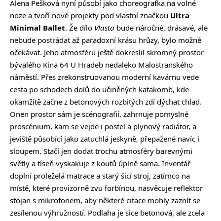
Alena Pešková nyní působí jako choreografka na volné
noze a tvoří nové projekty pod vlastní značkou
Ultra
Minimal Ballet
. Že dílo
Vlasta
bude náročné, drásavé, ale
nebude postrádat až paradoxní krásu hrůzy, bylo možné
očekávat. Jeho atmosféru ještě dokreslil skromný prostor
bývalého Kina 64 U Hradeb nedaleko Malostranského
náměstí. Přes zrekonstruovanou moderní kavárnu vede
cesta po schodech dolů do učiněných katakomb, kde
okamžitě začne z betonových rozbitých zdí dýchat chlad.
Onen prostor sám je scénografií, zahrnuje pomyslné
proscénium, kam se vejde i postel a plynový radiátor, a
jeviště působící jako zatuchlá jeskyně, přepažené navíc i
sloupem. Stačí jen dodat trochu atmosféry barevnými
světly a tíseň vyskakuje z koutů úplně sama. Inventář
doplní proleželá matrace a starý šicí stroj, zatímco na
místě, které provizorně zvu forbínou, nasvěcuje reflektor
stojan s mikrofonem, aby některé citace mohly zaznít se
zesílenou výhružností. Podlaha je sice betonová, ale zcela