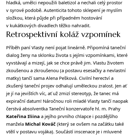
hladká, umělci nepoužili baletizol a nechali celý prostor
v syrové podobě. Autenticita tohoto sklepení je myslím
složkou, která půjde při případném hostování
v kukátkových divadlech těžko nahradit.
Retrospektivní koláž vzpomínek
Příběh paní Vlasty není pojat lineárně. Připomíná taneční
dialog ženy na sklonku života s jejími vzpomínkami, které
vyvstávají a mizejí, jak se chce právě jim. Vlastu životem
zkoušenou a zkroušenou (a postavu esesačky a nevlastní
matky) tančí sama Alena Pešková. Civilní herectví a
zkušený taneční projev odhalují uměleckou zralost. Jen ať
je jí na jevištích víc, ať už zmizí stereotyp, že tanec má
expirační datum! Náročnou roli mladé Vlasty tančí naopak
čerstvá absolventka Taneční konzervatoře hl. m. Prahy
Kateřina Iliina
a jejího prvního chlapce i pozdějšího
manžela
Michal Kováč
(který se ovšem na začátku také
vtělí v postavu vojáka). Součástí inscenace je i mluvené