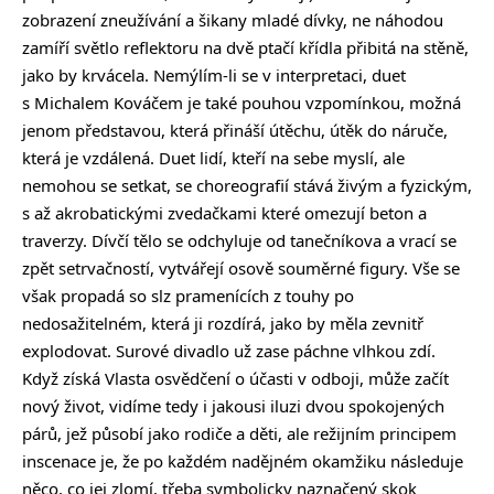
zobrazení zneužívání a šikany mladé dívky, ne náhodou
zamíří světlo reflektoru na dvě ptačí křídla přibitá na stěně,
jako by krvácela. Nemýlím-li se v interpretaci, duet
s Michalem Kováčem je také pouhou vzpomínkou, možná
jenom představou, která přináší útěchu, útěk do náruče,
která je vzdálená. Duet lidí, kteří na sebe myslí, ale
nemohou se setkat, se choreografií stává živým a fyzickým,
s až akrobatickými zvedačkami které omezují beton a
traverzy. Dívčí tělo se odchyluje od tanečníkova a vrací se
zpět setrvačností, vytvářejí osově souměrné figury. Vše se
však propadá so slz pramenících z touhy po
nedosažitelném, která ji rozdírá, jako by měla zevnitř
explodovat. Surové divadlo už zase páchne vlhkou zdí.
Když získá Vlasta osvědčení o účasti v odboji, může začít
nový život, vidíme tedy i jakousi iluzi dvou spokojených
párů, jež působí jako rodiče a děti, ale režijním principem
inscenace je, že po každém nadějném okamžiku následuje
něco, co jej zlomí, třeba symbolicky naznačený skok