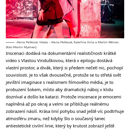
Alena Pešková: Vlasta – Alena Pešková, Kateřina Iliina a Martin Němec
(foto Martin Myslivec)
Inscenaci dodává na dokumentární realističnosti krátké
video s Vlastou Vinduškovou, která v epilogu dostává
vlastní prostor, a divák, který si předem nečetl nic, pochopí
souvislosti. Je to však dvousečné, protože se tu střetá svět
jevištní imaginace s realismem filmového média, je to
probuzení šokem, místo aby dramatický náboj v klidu
dozníval a došlo ke katarzi. Protože inscenace je emocemi
naplněná až po okraj a velmi se přibližuje reálnému
zobrazení násilí. Krása linií pohybu snad ještě víc podtrhuje
atmosféru zmaru, než kdyby šlo o současný tanec
antiestetické civilní linie, který by krutost zobrazil ještě