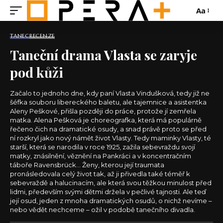
Aa
TANEC
RECENZE
Taneční drama Vlasta se zaryje
pod kůži
Začalo to jednoho dne, kdy paní Vlasta Vindušková, tedy již ne
šéfka souboru libereckého baletu, ale tajemnice a asistentka
Aleny Peškové, přišla později do práce, protože jí zemřela
matka. Alena Pešková je choreografka, která má populárně
řečeno čich na dramatické osudy, a snad právě proto se před
ní rozkryl jako nový námět život Vlasty. Tedy maminky Vlasty, té
starší, která se narodila v roce 1925, zažila sebevraždu svojí
matky, znásilnění, věznění na Pankráci a v koncentračním
táboře Ravensbrück... Ženy, kterou její traumata
pronásledovala celý život tak, až ji přivedla také téměř k
sebevraždě a halucinacím, ale která svou těžkou minulost před
lidmi, především svými dětmi držela v pečlivé tajnosti. Ale teď
její osud, jeden z mnoha dramatických osudů, o nichž nevíme –
nebo vědět nechceme – ožil v podobě tanečního divadla.