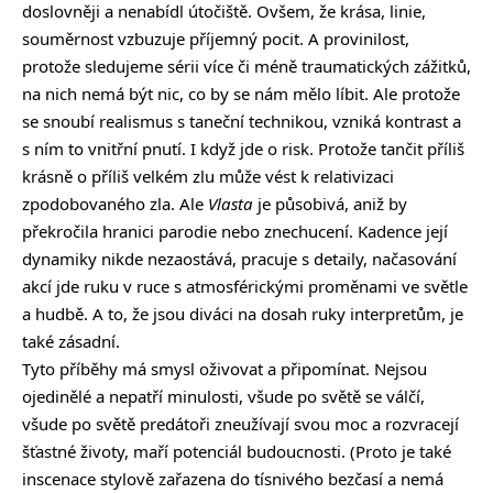
doslovněji a nenabídl útočiště. Ovšem, že krása, linie,
souměrnost vzbuzuje příjemný pocit. A provinilost,
protože sledujeme sérii více či méně traumatických zážitků,
na nich nemá být nic, co by se nám mělo líbit. Ale protože
se snoubí realismus s taneční technikou, vzniká kontrast a
s ním to vnitřní pnutí. I když jde o risk. Protože tančit příliš
krásně o příliš velkém zlu může vést k relativizaci
zpodobovaného zla. Ale
Vlasta
je působivá, aniž by
překročila hranici parodie nebo znechucení. Kadence její
dynamiky nikde nezaostává, pracuje s detaily, načasování
akcí jde ruku v ruce s atmosférickými proměnami ve světle
a hudbě. A to, že jsou diváci na dosah ruky interpretům, je
také zásadní.
Tyto příběhy má smysl oživovat a připomínat. Nejsou
ojedinělé a nepatří minulosti, všude po světě se válčí,
všude po světě predátoři zneužívají svou moc a rozvracejí
šťastné životy, maří potenciál budoucnosti. (Proto je také
inscenace stylově zařazena do tísnivého bezčasí a nemá