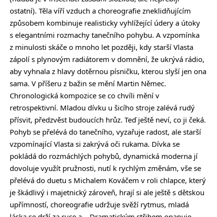
ostatní). Těla víří vzduch a choreografie zneklidňujícím
způsobem kombinuje realisticky vyhlížející údery a útoky
s elegantními rozmachy tanečního pohybu. A vzpomínka
z minulosti skáče o mnoho let později, kdy starší Vlasta
zápolí s plynovým radiátorem v domnění, že ukrývá rádio,
aby vyhnala z hlavy dotěrnou písničku, kterou slyší jen ona
sama. V příšeru z bažin se mění Martin Němec.
Chronologická kompozice se co chvíli mění v
retrospektivní. Mladou dívku u šicího stroje zalévá rudý
přísvit, předzvěst budoucích hrůz. Teď ještě neví, co ji čeká.
Pohyb se přelévá do tanečního, vyzařuje radost, ale starší
vzpomínající Vlasta si zakrývá oči rukama. Dívka se
pokládá do rozmáchlých pohybů, dynamická moderna jí
dovoluje využít pružnosti, nutí k rychlým změnám, vše se
přelévá do duetu s Michalem Kováčem v roli chlapce, který
je škádlivý i majetnický zároveň, hrají si ale ještě s dětskou
upřímností, choreografie udržuje svěží rytmus, mladá
láska se drží za ruce a… Dramatickým střihem opanuje