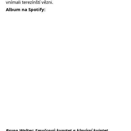
vnímali terezínští vězni.
Album na Spotify:
Bruno Walter: Smyčcový kvartet a klavírní kvintet