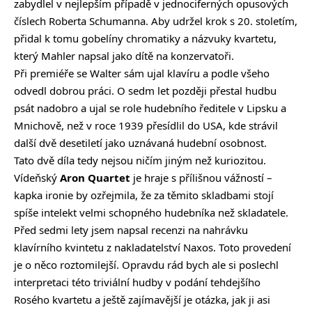
zabydlel v nejlepším případě v jednociferných opusových
číslech Roberta Schumanna. Aby udržel krok s 20. stoletím,
přidal k tomu gobelíny chromatiky a názvuky kvartetu,
který Mahler napsal jako dítě na konzervatoři.
Při premiéře se Walter sám ujal klavíru a podle všeho
odvedl dobrou práci. O sedm let později přestal hudbu
psát nadobro a ujal se role hudebního ředitele v Lipsku a
Mnichově, než v roce 1939 přesídlil do USA, kde strávil
další dvě desetiletí jako uznávaná hudební osobnost.
Tato dvě díla tedy nejsou ničím jiným než kuriozitou.
Vídeňský
Aron Quartet
je hraje s přílišnou vážností –
kapka ironie by ozřejmila, že za těmito skladbami stojí
spíše intelekt velmi schopného hudebníka než skladatele.
Před sedmi lety jsem napsal recenzi na nahrávku
klavírního kvintetu z nakladatelství Naxos. Toto provedení
je o něco roztomilejší. Opravdu rád bych ale si poslechl
interpretaci této triviální hudby v podání tehdejšího
Rosého kvartetu a ještě zajímavější je otázka, jak ji asi