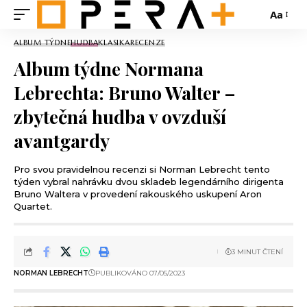
Aa
ALBUM TÝDNE
HUDBA
KLASIKA
RECENZE
Album týdne Normana
Lebrechta: Bruno Walter –
zbytečná hudba v ovzduší
avantgardy
Pro svou pravidelnou recenzi si Norman Lebrecht tento
týden vybral nahrávku dvou skladeb legendárního dirigenta
Bruno Waltera v provedení rakouského uskupení Aron
Quartet.
3 MINUT ČTENÍ
NORMAN LEBRECHT
PUBLIKOVÁNO 07/05/2023