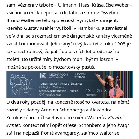
sami vězněni v táboře – Ullmann, Haas, Krása, Ilse Weber –
všichni určeni k deportaci do tábora smrti v Osvětimi.
Bruno Walter se této společnosti vymykal – dirigent,
kterého Gustav Mahler vyškolil v Hamburku a zaměstnal
ve Vídni, se s rozmachem své dirigentské kariéry víceméně
vzdal komponování. Jeho smyčcový kvartet z roku 1903 je
tak anachronický, že patří do prvních let předchozího
století. Do určité míry bychom mohli být milosrdní –
možná se pokoušel o mozartovský pastiš.
O dva roky později na koncertě Rosého kvarteta, na němž
zazněly skladby Arnolda Schönberga a Alexandra
Zemlinského, měl světovou premiéru Walterův
Klavírní
kvintet
. Kontext námi opět otřese. Schönberg a jeho švagr
stáli na nejzazší frontě avantgardy, zatímco Walter se