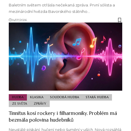
Baletním světem otřásla nečekaná zpráva. První sólista a
mezinárodní hvězda Bavorského státního…
14/07/2026
HUDBA
KLASIKA
SOUDOBÁ HUDBA
STARÁ HUDBA
ZE SVĚTA
ZPRÁVY
Tinnitus kosí rockery i filharmoniky. Problém má
bezmála polovina hudebníků
Neustálé pískání, hučení nebo šumění v uších. Nová rozsáhlá