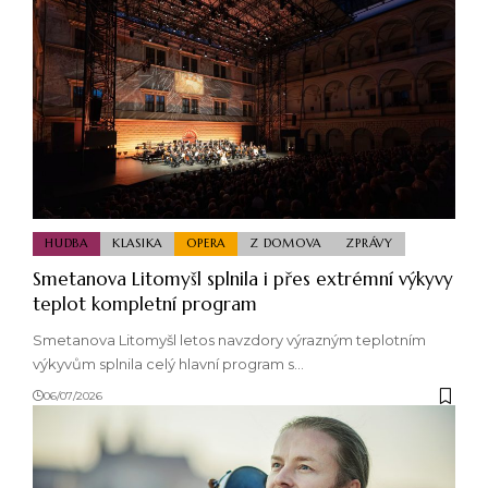
HUDBA
KLASIKA
OPERA
Z DOMOVA
ZPRÁVY
Smetanova Litomyšl splnila i přes extrémní výkyvy
teplot kompletní program
Smetanova Litomyšl letos navzdory výrazným teplotním
výkyvům splnila celý hlavní program s…
06/07/2026