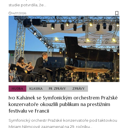
studie potvrdila, že…
14/07/2026
HUDBA
KLASIKA
PR ZPRÁVY
ZPRÁVY
Ivo Kahánek se Symfonickým orchestrem Pražské
konzervatoře okouzlili publikum na prestižním
festivalu ve Francii
Symfonický orchestr Pražské konzervatoře pod taktovkou
Miriam Němcové zaznamenal na 29. ročníku…