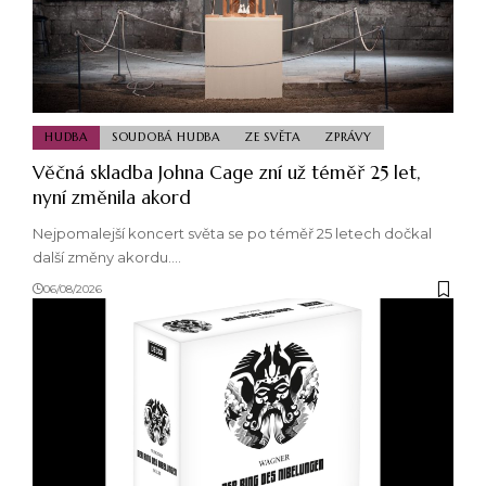
HUDBA
SOUDOBÁ HUDBA
ZE SVĚTA
ZPRÁVY
Věčná skladba Johna Cage zní už téměř 25 let,
nyní změnila akord
Nejpomalejší koncert světa se po téměř 25 letech dočkal
další změny akordu.…
06/08/2026