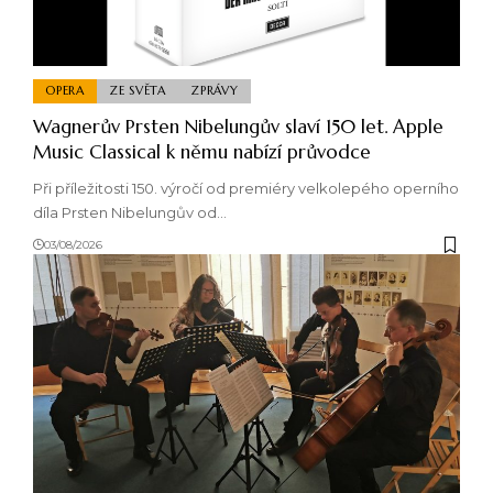
OPERA
ZE SVĚTA
ZPRÁVY
Wagnerův Prsten Nibelungův slaví 150 let. Apple
Music Classical k němu nabízí průvodce
Při příležitosti 150. výročí od premiéry velkolepého operního
díla Prsten Nibelungův od…
03/08/2026