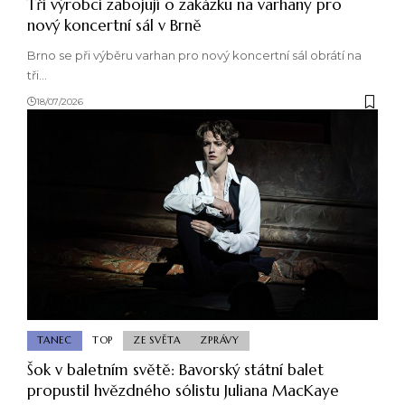
Tři výrobci zabojují o zakázku na varhany pro
nový koncertní sál v Brně
Brno se při výběru varhan pro nový koncertní sál obrátí na
tři…
18/07/2026
TANEC
TOP
ZE SVĚTA
ZPRÁVY
Šok v baletním světě: Bavorský státní balet
propustil hvězdného sólistu Juliana MacKaye