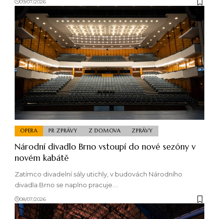
09/07/2026
OPERA
PR ZPRÁVY
Z DOMOVA
ZPRÁVY
Národní divadlo Brno vstoupí do nové sezóny v
novém kabátě
Zatímco divadelní sály utichly, v budovách Národního
divadla Brno se naplno pracuje.…
08/07/2026