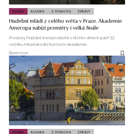
HUDBA
KLASIKA
Z DOMOVA
ZPRÁVY
Hudební mládí z celého světa v Praze. Akademie
Ameropa nabízí premiéry i velká finále
Prostory Pražské konzervatoře v těchto dnech patří 32.
ročníku Mezinárodní komorní akademie…
29/07/2026
HUDBA
KLASIKA
Z DOMOVA
ZPRÁVY