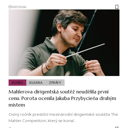
10/07/2026
HUDBA
KLASIKA
ZPRÁVY
Mahlerova dirigentská soutěž neudělila první
cenu. Porota ocenila Jakuba Przybycieńa druhým
místem
Osmý ročník prestižní mezinárodní dirigentské soutěže The
Mahler Competition, který se konal…