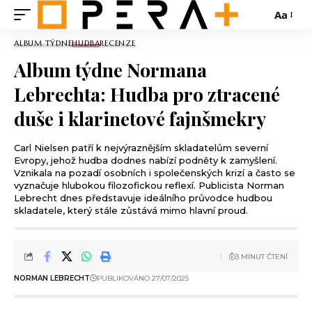
Aa
ALBUM TÝDNE
HUDBA
RECENZE
Album týdne Normana
Lebrechta: Hudba pro ztracené
duše i klarinetové fajnšmekry
Carl Nielsen patří k nejvýraznějším skladatelům severní
Evropy, jehož hudba dodnes nabízí podněty k zamyšlení.
Vznikala na pozadí osobních i společenských krizí a často se
vyznačuje hlubokou filozofickou reflexí. Publicista Norman
Lebrecht dnes představuje ideálního průvodce hudbou
skladatele, který stále zůstává mimo hlavní proud.
3 MINUT ČTENÍ
NORMAN LEBRECHT
PUBLIKOVÁNO 27/07/2025