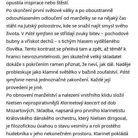
opustila inspirace nebo štěstí.
Po skončení první světové války a po oboustranně
odsouhlaseném odloučení od manželky se na nějaký čas
stáhl na Jutský poloostrov, kde se snažil najít smysl svého
života. V
Páté symfonii
se střídají zvuky bitev – pochodové
bubny a vřískot dechů – s tichým hlasem vyděšeného
člověka. Tento kontrast se přelévá tam a zpět, až téměř k
hranici nesrozumitelnosti. Jen skutečně velký skladatel
dokáže s pokrčením ramen přiznat, že neví, jak dál. Naděje
probleskuje jako klamné světélko v bažině zoufalství.
Pátá
symfonie
nemá jednoznačné zakončení. Každé její
provedení je jiné.
Po obnovení manželství a nalezení vnitřního klidu složil
Nielsen nejinspirativnější
Klarinetový koncert
od dob
Mozartových. Skladba, napsaná pro prvního klarinetistu
Královského dánského orchestru, který Nielsen dirigoval,
je filozofickou úvahou o stavu vesmíru a roli prostého
hudebníka v jeho nekonečném prostoru. Klarinet pokládá