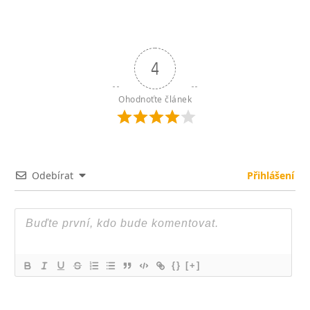
4
Ohodnoťte článek
Odebírat
Přihlášení
{}
[+]