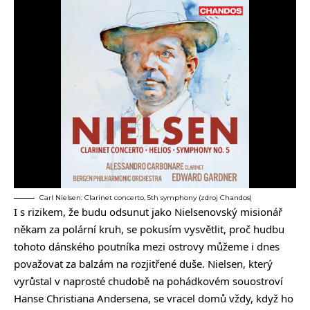
Carl Nielsen: Clarinet concerto, 5th symphony (zdroj Chandos)
I s rizikem, že budu odsunut jako Nielsenovský misionář
někam za polární kruh, se pokusím vysvětlit, proč hudbu
tohoto dánského poutníka mezi ostrovy můžeme i dnes
považovat za balzám na rozjitřené duše. Nielsen, který
vyrůstal v naprosté chudobě na pohádkovém souostroví
Hanse Christiana Andersena, se vracel domů vždy, když ho