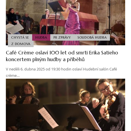
CHYSTÁ SE
HUDBA
PR ZPRÁVY
SOUDOBÁ HUDBA
Z DOMOVA
Café Crème oslaví 100 let od smrti Erika Satieho
koncertem plným hudby a příběhů
V neděli 6. dubna 2025 od 19:30 hodin oslaví Hudební salón Café
crème…