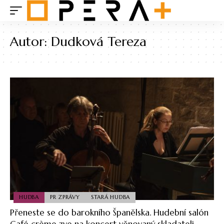
Autor:
Dudková Tereza
HUDBA
PR ZPRÁVY
STARÁ HUDBA
Přeneste se do barokního Španělska. Hudební salón
Café crème zve na koncert věnovaný skladateli