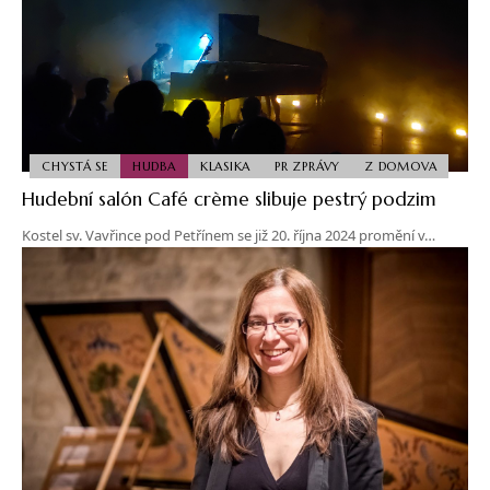
CHYSTÁ SE
HUDBA
KLASIKA
PR ZPRÁVY
Z DOMOVA
Hudební salón Café crème slibuje pestrý podzim
Kostel sv. Vavřince pod Petřínem se již 20. října 2024 promění v…