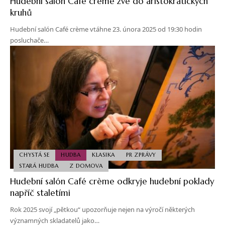
Hudební salón Café crème zve do aristokratických
kruhů
Hudební salón Café crème vtáhne 23. února 2025 od 19:30 hodin
posluchače…
CHYSTÁ SE
HUDBA
KLASIKA
PR ZPRÁVY
STARÁ HUDBA
Z DOMOVA
Hudební salón Café crème odkryje hudební poklady
napříč staletími
Rok 2025 svojí „pětkou“ upozorňuje nejen na výročí některých
významných skladatelů jako…