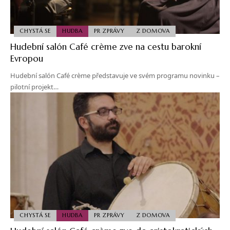
CHYSTÁ SE
HUDBA
PR ZPRÁVY
Z DOMOVA
Hudební salón Café crème zve na cestu barokní
Evropou
Hudební salón Café crème představuje ve svém programu novinku –
pilotní projekt…
CHYSTÁ SE
HUDBA
PR ZPRÁVY
Z DOMOVA