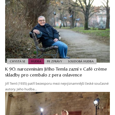
CHYSTÁ SE
HUDBA
PR ZPRÁVY
SOUDOBÁ HUDBA
K 90. narozeninám Jiřího Temla zazní v Café crème
skladby pro cembalo z pera oslavence
Jiří Teml (1935) patří bezesporu mezi nejvýznamnější české současné
autory. Jeho hudba…