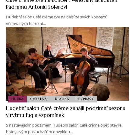
Padremu Antoniu Solerovi
Hudební salón Café crème zve na další ze svých koncertů
věnovaných barokní…
HUDBA
CHYSTÁ SE
KLASIKA
PR ZPRÁVY
Hudební salón Café crème zahájil podzimní sezonu
v rytmu fug a vzpomínek
S nastávajícím podzimem Hudební salón Café crème opět otevřel
brány svým posluchačům obvyklou…