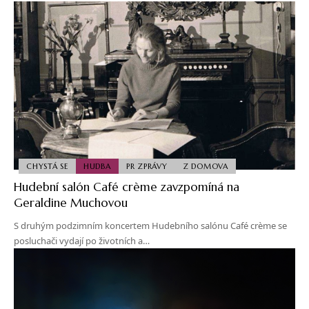
CHYSTÁ SE
HUDBA
PR ZPRÁVY
Z DOMOVA
Hudební salón Café crème zavzpomíná na
Geraldine Muchovou
S druhým podzimním koncertem Hudebního salónu Café crème se
posluchači vydají po životních a…