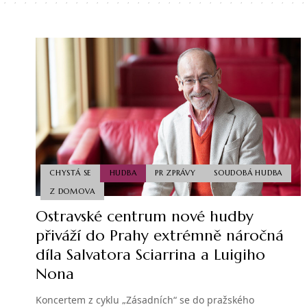
CHYSTÁ SE
HUDBA
PR ZPRÁVY
SOUDOBÁ HUDBA
Z DOMOVA
Ostravské centrum nové hudby
přiváží do Prahy extrémně náročná
díla Salvatora Sciarrina a Luigiho
Nona
Koncertem z cyklu „Zásadních“ se do pražského