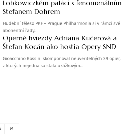
Lobkowiczkém paláci s fenomenálním
Stefanem Dohrem
Hudební těleso PKF – Prague Philharmonia si v rámci své
abonentní řady…
Operné hviezdy Adriana Kučerová a
Štefan Kocán ako hostia Opery SND
Gioacchino Rossini skomponoval neuveriteľných 39 opier,
z ktorých nejedna sa stala ukážkovým…
8