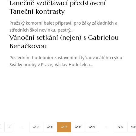
tanečně vzdělávací představení
Taneční kontrasty
Pražský komorní balet připravil pro žáky základních a
středních škol novinku, pestrý…
Vánoční setkání (nejen) s Gabrielou
Beňačkovou
Posledním hudebním zastavením čtyřiadvacátého cyklu
Svátky hudby v Praze, Václav Hudeček a…
1
2
…
495
496
497
498
499
…
507
50