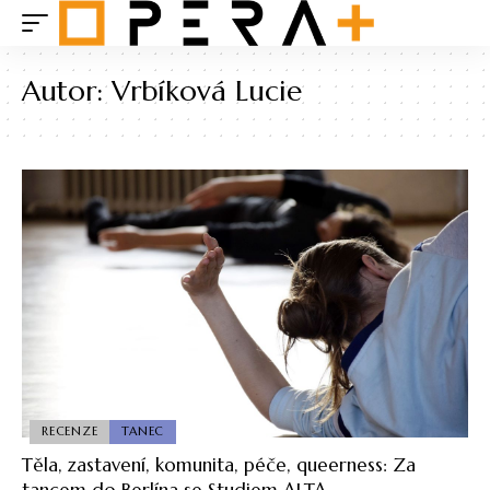
Autor:
Vrbíková Lucie
RECENZE
TANEC
Těla, zastavení, komunita, péče, queerness: Za
tancem do Berlína se Studiem ALTA