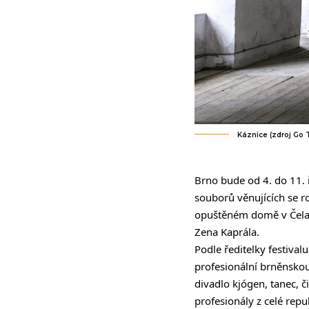
Káznice (zdroj Go 
Brno bude od 4. do 11. ř
souborů věnujících se r
opuštěném domě v Čelako
Zena Kaprála.
Podle ředitelky festival
profesionální brněnskou
divadlo kjógen, tanec, č
profesionály z celé repu