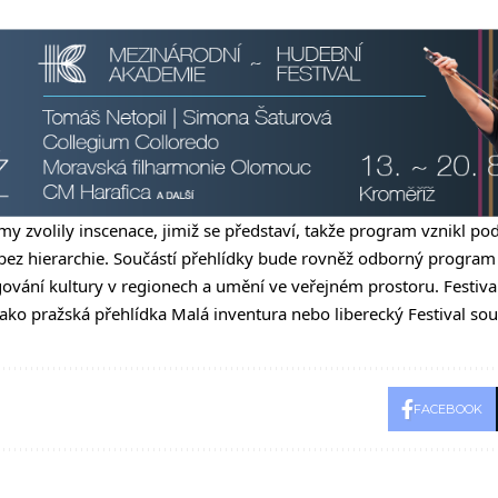
my zvolily inscenace, jimiž se představí, takže program vznikl po
 bez hierarchie. Součástí přehlídky bude rovněž odborný progra
gování kultury v regionech a umění ve veřejném prostoru. Festiva
ko pražská přehlídka Malá inventura nebo liberecký Festival so
FACEBOOK