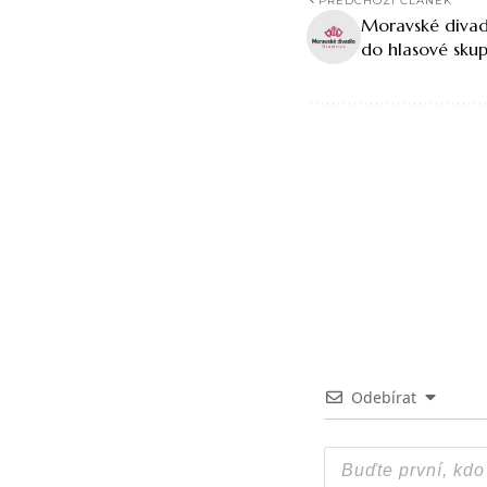
PŘEDCHOZÍ ČLÁNEK
Moravské divad
do hlasové skupi
Odebírat