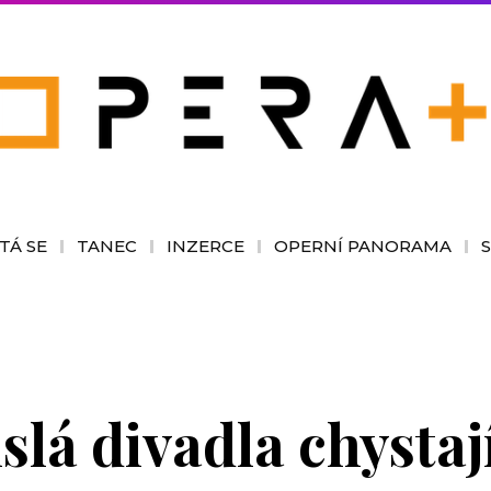
TÁ SE
TANEC
INZERCE
OPERNÍ PANORAMA
lá divadla chystají