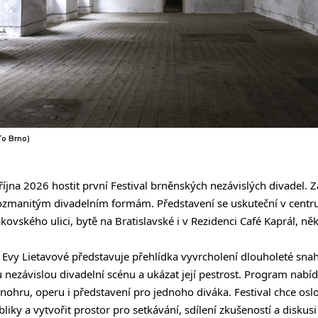
To Brno)
íjna 2026 hostit první Festival brněnských nezávislých divadel. Za
ozmanitým divadelním formám. Představení se uskuteční v centru 
vského ulici, bytě na Bratislavské i v Rezidenci Café Kaprál, něk
u Evy Lietavové představuje přehlídka vyvrcholení dlouholeté snahy
 nezávislou divadelní scénu a ukázat její pestrost. Program nabíd
inohru, operu i představení pro jednoho diváka. Festival chce oslo
bliky a vytvořit prostor pro setkávání, sdílení zkušeností a disku