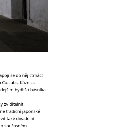
pojí se do něj čtrnáct
Co.Labs, Káznici,
dejším bydlišti básníka
 zviditelnit
ne tradiční japonské
vit také divadelní
si o současném