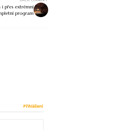
DALŠÍ ČLÁNEK
 i přes extrémní
mpletní program
Přihlášení