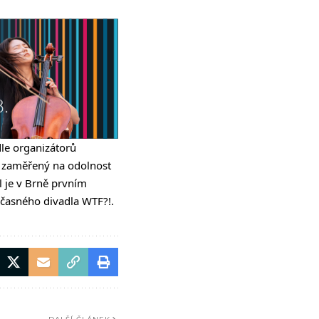
dle organizátorů
m zaměřený na odolnost
l je v Brně prvním
učasného divadla WTF?!.