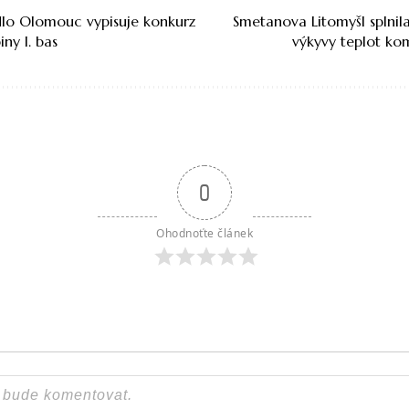
lo Olomouc vypisuje konkurz
Smetanova Litomyšl splnila
ny I. bas
výkyvy teplot ko
0
Ohodnoťte článek