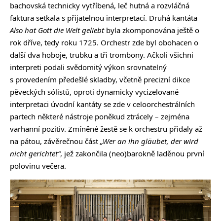
bachovská technicky vytříbená, leč hutná a rozvláčná
faktura setkala s přijatelnou interpretací. Druhá kantáta
Also hat Gott die Welt geliebt
byla zkomponována ještě o
rok dříve, tedy roku 1725. Orchestr zde byl obohacen o
další dva hoboje, trubku a tři trombony. Ačkoli všichni
interpreti podali svědomitý výkon srovnatelný
s provedením předešlé skladby, včetně precizní dikce
pěveckých sólistů, oproti dynamicky vycizelované
interpretaci úvodní kantáty se zde v celoorchestrálních
partech některé nástroje poněkud ztrácely – zejména
varhanní pozitiv. Zmíněné žestě se k orchestru přidaly až
na pátou, závěrečnou část
„Wer an ihn gläubet, der wird
nicht gerichtet“
, jež zakončila (neo)barokně laděnou první
polovinu večera.