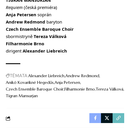
TIGRAN MANSURIAN
Requiem
(česká premiéra)
Anja Petersen
soprán
Andrew Redmond
baryton
Czech Ensemble Baroque Choir
sbormistryně
Tereza Válková
Filharmonie Brno
dirigent
Alexander Liebreich
TÉMATA
Alexander Liebreich
Andrew Redmond
Anikó Kovarikné Hegedűs
Anja Petersen
Czech Ensemble Baroque Choir
Filharmonie Brno
Tereza Válková
Tigran Mansurjan