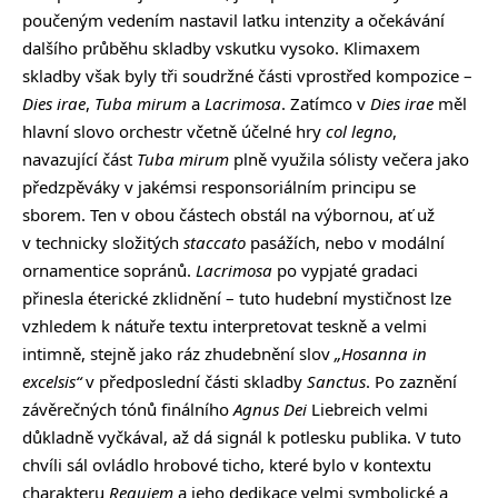
poučeným vedením nastavil laťku intenzity a očekávání
dalšího průběhu skladby vskutku vysoko. Klimaxem
skladby však byly tři soudržné části vprostřed kompozice –
Dies irae
,
Tuba mirum
a
Lacrimosa
. Zatímco v
Dies irae
měl
hlavní slovo orchestr včetně účelné hry
col legno
,
navazující část
Tuba mirum
plně využila sólisty večera jako
předzpěváky v jakémsi responsoriálním principu se
sborem. Ten v obou částech obstál na výbornou, ať už
v technicky složitých
staccato
pasážích, nebo v modální
ornamentice sopránů.
Lacrimosa
po vypjaté gradaci
přinesla éterické zklidnění ­– tuto hudební mystičnost lze
vzhledem k nátuře textu interpretovat teskně a velmi
intimně, stejně jako ráz zhudebnění slov
„Hosanna in
excelsis“
v předposlední části skladby
Sanctus
. Po zaznění
závěrečných tónů finálního
Agnus Dei
Liebreich velmi
důkladně vyčkával, až dá signál k potlesku publika. V tuto
chvíli sál ovládlo hrobové ticho, které bylo v kontextu
charakteru
Requiem
a jeho dedikace velmi symbolické a