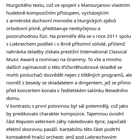
liturgického textu, což ve spojení s Mansurjanovi vlastním
hudebně-kompozičním přístupem, vycházejícím
z arménské duchovní monodie a liturgických zpěvů
ortodoxní písně, představuje neobyčejnou a
pozoruhodnou fúzi. Na premiéře díla se v roce 2011 spolu
s Liebreichem podíleli i v Brně přítomní sólisté, přičemž
nahrávka skladby získala prestižní International Classical
Music Award a nominaci na Grammy. To vše a mnoho
dalších zajímavostí o této třičtvrtěhodinové skladbě se
mohli posluchači dozvědět nejen z tištěných programů, ale
rovněž z besedy se skladatelem a dirigentem, jež se přímo
před koncertem konala v ředitelském salónku Besedního
domu.
V kontrastu s první polovinou byl sál potemnělý, což jako
by predikovalo charakter kompozice. Tajemnou úvodní
část
Requiem aeternam
záhy následovalo
Kyrie
, započaté
efektní sborovou pasáží. Kantabilitu této části podtrhl
kompaktně hrající orchestr, jenž pod Liebreichovým