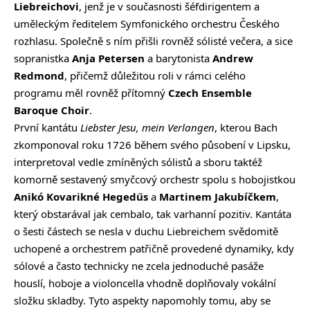
Liebreichovi
, jenž je v současnosti šéfdirigentem a
uměleckým ředitelem Symfonického orchestru Českého
rozhlasu. Společně s ním přišli rovněž sólisté večera, a sice
sopranistka
Anja Petersen
a barytonista
Andrew
Redmond
, přičemž důležitou roli v rámci celého
programu měl rovněž přítomný
Czech Ensemble
Baroque Choir
.
První kantátu
Liebster Jesu, mein Verlangen
, kterou Bach
zkomponoval roku 1726 během svého působení v Lipsku,
interpretoval vedle zmíněných sólistů a sboru taktéž
komorně sestavený smyčcový orchestr spolu s hobojistkou
Anikó Kovarikné Hegedűs
a
Martinem Jakubíčkem
,
který obstarával jak cembalo, tak varhanní pozitiv. Kantáta
o šesti částech se nesla v duchu Liebreichem svědomitě
uchopené a orchestrem patřičně provedené dynamiky, kdy
sólové a často technicky ne zcela jednoduché pasáže
houslí, hoboje a violoncella vhodně doplňovaly vokální
složku skladby. Tyto aspekty napomohly tomu, aby se