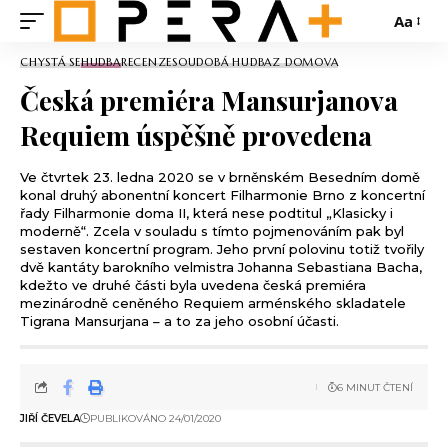
Aa
CHYSTÁ SE
HUDBA
RECENZE
SOUDOBÁ HUDBA
Z DOMOVA
Česká premiéra Mansurjanova
Requiem úspěšně provedena
Ve čtvrtek 23. ledna 2020 se v brněnském Besedním domě
konal druhý abonentní koncert Filharmonie Brno z koncertní
řady Filharmonie doma II, která nese podtitul „Klasicky i
moderně“. Zcela v souladu s tímto pojmenováním pak byl
sestaven koncertní program. Jeho první polovinu totiž tvořily
dvě kantáty barokního velmistra Johanna Sebastiana Bacha,
kdežto ve druhé části byla uvedena česká premiéra
mezinárodně ceněného Requiem arménského skladatele
Tigrana Mansurjana – a to za jeho osobní účasti.
6 MINUT ČTENÍ
JIŘÍ ČEVELA
PUBLIKOVÁNO 24/01/2020