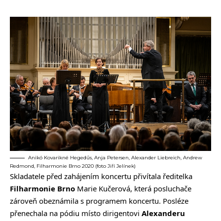
Anikó Kovarikné Hegedűs, Anja Petersen, Alexander Liebreich, Andrew
Redmond, Filharmonie Brno 2020 (foto Jiří Jelínek)
Skladatele před zahájením koncertu přivítala ředitelka
Filharmonie Brno
Marie Kučerová, která posluchače
zároveň obeznámila s programem koncertu. Posléze
přenechala na pódiu místo dirigentovi
Alexanderu