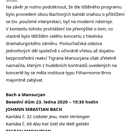
Jelínek)
Na závěr je nutno podotknout, že dle tištěného programu
bylo provedení obou Bachových kantát snahou o přiblížení
se tzv. poučené interpretaci, byť na moderní nástroje.
V kontextu tohoto prohlášení lze přemýšlet o tom, co
vlastně bylo těžištěm celého koncertu z hlediska
dramaturgického záměru. Posluchačská odezva
jednotlivých děl společně s očividně vřelou až dojatou
bezprostřední reakcí Tigrana Mansurjana však zřetelně
naznačila, kterým z hudebních kontrastů uvedených na
koncertě by se měla instituce typu Filharmonie Brno
majoritně zabývat.
Bach a Mansurjan
Besední dům 23. ledna 2020 – 19:30 hodin
JOHANN SEBASTIAN BACH
Kantáta č. 32
Liebster Jesu, mein Verlangen
Kantáta č. 68
Also hat Gott die Welt geliebt