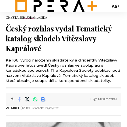
Aa
CHYSTÁ SE
HUDBA
KLASIKA
Český rozhlas vydal Tematický
katalog skladeb Vítězslavy
Kaprálové
Ke 106. výročí narozenin skladatelky a dirigentky Vítězslavy
Kaprálové letos uvedl Český rozhlas ve spolupráci s
kanadskou společností The Kapralova Society publikaci pod
názvem Vítězslava Kaprálová: Tematický katalog skladeb,
která obsahuje soupis děl a korespondencí skladatelky.
1 MINUT ČTENÍ
REDAKCE
PUBLIKOVÁNO 24/01/2021