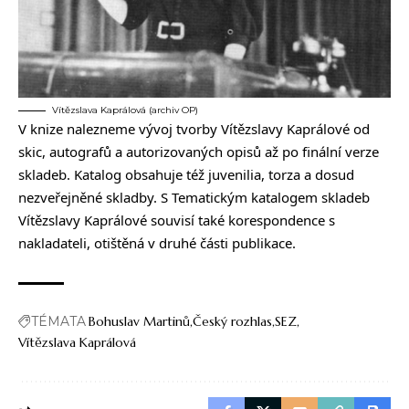
Vítězslava Kaprálová (archiv OP)
V knize nalezneme vývoj tvorby Vítězslavy Kaprálové od
skic, autografů a autorizovaných opisů až po finální verze
skladeb. Katalog obsahuje též juvenilia, torza a dosud
nezveřejněné skladby. S Tematickým katalogem skladeb
Vítězslavy Kaprálové souvisí také korespondence s
nakladateli, otištěná v druhé části publikace.
TÉMATA
Bohuslav Martinů
Český rozhlas
SEZ
Vítězslava Kaprálová