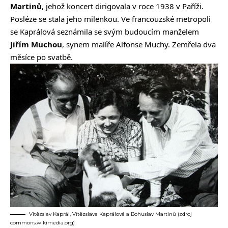
Martinů
, jehož koncert dirigovala v roce 1938 v Paříži.
Posléze se stala jeho milenkou. Ve francouzské metropoli
se Kaprálová seznámila se svým budoucím manželem
Jiřím Muchou
, synem malíře Alfonse Muchy. Zemřela dva
měsíce po svatbě.
Vítězslav Kaprál, Vítězslava Kaprálová a Bohuslav Martinů (zdroj
commons.wikimedia.org)