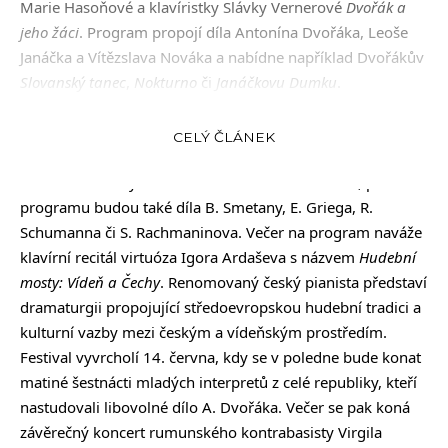
Marie Hasoňové a klavíristky Slávky Vernerové
Dvořák a
jeho žáci
. Program propojí díla Antonína Dvořáka, Leoše
Janáčka a Vítězslava Nováka a nabídne například Dvořákův
Slovanský tanec
,
Nokturno
či
Janáčkovu Dumku
.
31. května pak bude patřit dvěma koncertům – v poledne
se představí nejtalentovanější vítězové soutěže Antonín
CELÝ ČLÁNEK
Dvořák mladým. Mladí laureáti nejsou limitováni pro
koncert vítězů výhradně dílem Antonína Dvořáka, proto na
programu budou také díla B. Smetany, E. Griega, R.
Schumanna či S. Rachmaninova. Večer na program naváže
klavírní recitál virtuóza Igora Ardaševa s názvem
Hudební
mosty: Vídeň a Čechy
. Renomovaný český pianista představí
dramaturgii propojující středoevropskou hudební tradici a
kulturní vazby mezi českým a vídeňským prostředím.
Festival vyvrcholí 14. června, kdy se v poledne bude konat
matiné šestnácti mladých interpretů z celé republiky, kteří
nastudovali libovolné dílo A. Dvořáka. Večer se pak koná
závěrečný koncert rumunského kontrabasisty Virgila