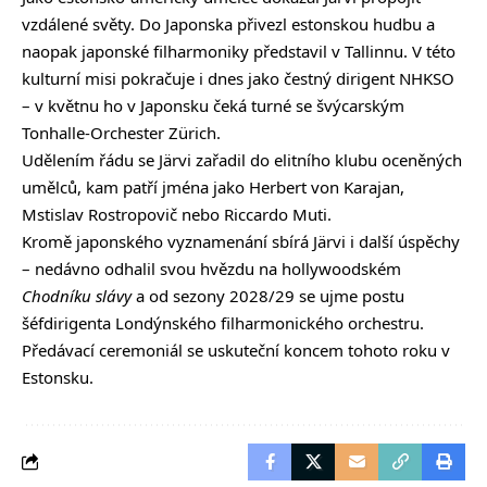
vzdálené světy. Do Japonska přivezl estonskou hudbu a
naopak japonské filharmoniky představil v Tallinnu. V této
kulturní misi pokračuje i dnes jako čestný dirigent NHKSO
– v květnu ho v Japonsku čeká turné se švýcarským
Tonhalle-Orchester Zürich.
Udělením řádu se Järvi zařadil do elitního klubu oceněných
umělců, kam patří jména jako Herbert von Karajan,
Mstislav Rostropovič nebo Riccardo Muti.
Kromě japonského vyznamenání sbírá Järvi i další úspěchy
– nedávno odhalil svou hvězdu na hollywoodském
Chodníku slávy
a od sezony 2028/29 se ujme postu
šéfdirigenta Londýnského filharmonického orchestru.
Předávací ceremoniál se uskuteční koncem tohoto roku v
Estonsku.