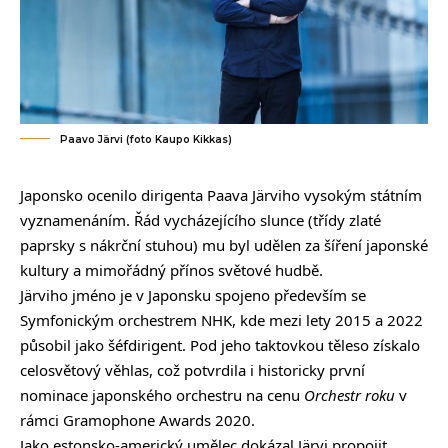
Paavo Järvi (foto Kaupo Kikkas)
Japonsko ocenilo dirigenta Paava Järviho vysokým státním
vyznamenáním. Řád vycházejícího slunce (třídy zlaté
paprsky s nákrční stuhou) mu byl udělen za šíření japonské
kultury a mimořádný přínos světové hudbě.
Järviho jméno je v Japonsku spojeno především se
Symfonickým orchestrem NHK, kde mezi lety 2015 a 2022
působil jako šéfdirigent. Pod jeho taktovkou těleso získalo
celosvětový věhlas, což potvrdila i historicky první
nominace japonského orchestru na cenu
Orchestr roku
v
rámci Gramophone Awards 2020.
Jako estonsko-americký umělec dokázal Järvi propojit