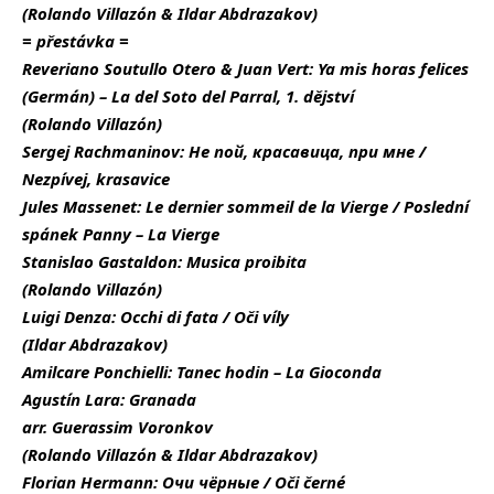
(Rolando Villazón & Ildar Abdrazakov)
= přestávka =
Reveriano Soutullo Otero & Juan Vert: Ya mis horas felices
(Germán) – La del Soto del Parral, 1. dějství
(Rolando Villazón)
Sergej Rachmaninov: Не пой, красавица, при мне /
Nezpívej, krasavice
Jules Massenet: Le dernier sommeil de la Vierge / Poslední
spánek Panny – La Vierge
Stanislao Gastaldon: Musica proibita
(Rolando Villazón)
Luigi Denza: Occhi di fata / Oči víly
(Ildar Abdrazakov)
Amilcare Ponchielli: Tanec hodin – La Gioconda
Agustín Lara: Granada
arr. Guerassim Voronkov
(Rolando Villazón & Ildar Abdrazakov)
Florian Hermann: Очи чёрные / Oči černé