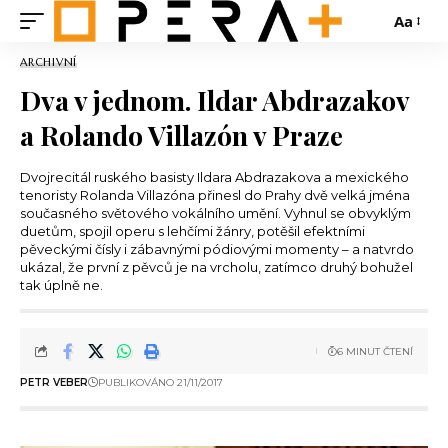
Aa
ARCHIVNÍ
Dva v jednom. Ildar Abdrazakov
a Rolando Villazón v Praze
Dvojrecitál ruského basisty Ildara Abdrazakova a mexického
tenoristy Rolanda Villazóna přinesl do Prahy dvě velká jména
současného světového vokálního umění. Vyhnul se obvyklým
duetům, spojil operu s lehčími žánry, potěšil efektními
pěveckými čísly i zábavnými pódiovými momenty – a natvrdo
ukázal, že první z pěvců je na vrcholu, zatímco druhý bohužel
tak úplně ne.
6 MINUT ČTENÍ
PETR VEBER
PUBLIKOVÁNO 21/11/2017