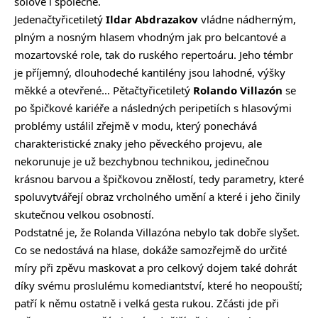
sólové i společné.
Jedenačtyřicetiletý
Ildar Abdrazakov
vládne nádherným,
plným a nosným hlasem vhodným jak pro belcantové a
mozartovské role, tak do ruského repertoáru. Jeho témbr
je příjemný, dlouhodeché kantilény jsou lahodné, výšky
měkké a otevřené… Pětačtyřicetiletý
Rolando Villazón
se
po špičkové kariéře a následných peripetiích s hlasovými
problémy ustálil zřejmě v modu, který ponechává
charakteristické znaky jeho pěveckého projevu, ale
nekorunuje je už bezchybnou technikou, jedinečnou
krásnou barvou a špičkovou znělostí, tedy parametry, které
spoluvytvářejí obraz vrcholného umění a které i jeho činily
skutečnou velkou osobností.
Podstatné je, že Rolanda Villazóna nebylo tak dobře slyšet.
Co se nedostává na hlase, dokáže samozřejmě do určité
míry při zpěvu maskovat a pro celkový dojem také dohrát
díky svému proslulému komediantství, které ho neopouští;
patří k němu ostatně i velká gesta rukou. Zčásti jde při