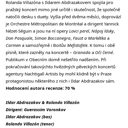
Rolanda Villazóna s Ildarem Abdrazakovem spojila pro
pražský koncert mimo jiné určitě i skutečnost, že společně
natočili desku s duety. Vyšla před dvěma měsíci, doprovází
je Orchestre Métropolitain de Montréal a dirigent Yannick
Nézet-Séguin a jsou na ní opery
Lovci perel
,
Nápoj lásky
,
Don Pasquale
,
Simon Boccanegra
,
Faust a Markétka
a
Carmen
a samozřejmě i Boitův
Mefistofele
. K tomu i obě
písně, které zazněly na koncertě –
Granada
a
Oči černé
.
Publikum v Obecním domě nešetřilo nadšením. Při
pokračování takovýchto hvězdných pěveckých koncertů
agentury Nachtigall Artists by mohl klidně být v Praze
protagonistou některého z nich i Ildar Abdrazakov sám.
Hodnocení autora recenze: 70 %
Ildar Abdrazakov & Rolando Villazón
Dirigent: Guerassim Voronkov
Ildar Abdrazakov (bas)
Rolando Villazón (tenor)