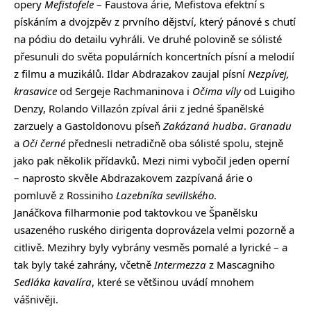
opery
Mefistofele
– Faustova árie, Mefistova efektní s
pískáním a dvojzpěv z prvního dějství, který pánové s chutí
na pódiu do detailu vyhráli. Ve druhé polovině se sólisté
přesunuli do světa populárních koncertních písní a melodií
z filmu a muzikálů. Ildar Abdrazakov zaujal písní
Nezpívej,
krasavice
od Sergeje Rachmaninova i
Očima víly
od Luigiho
Denzy, Rolando Villazón zpíval árii z jedné španělské
zarzuely a Gastoldonovu píseň
Zakázaná hudba
.
Granadu
a
Oči černé
přednesli netradičně oba sólisté spolu, stejně
jako pak několik přídavků. Mezi nimi vybočil jeden operní
– naprosto skvěle Abdrazakovem zazpívaná árie o
pomluvě z Rossiniho
Lazebníka sevillského
.
Janáčkova filharmonie pod taktovkou ve Španělsku
usazeného ruského dirigenta doprovázela velmi pozorně a
citlivě. Mezihry byly vybrány vesměs pomalé a lyrické – a
tak byly také zahrány, včetně
Intermezza
z Mascagniho
Sedláka kavalíra
, které se většinou uvádí mnohem
vášnivěji.