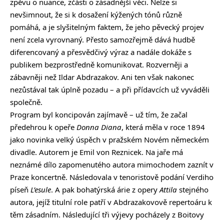
zpěvu o nuance, zčásti o zásadnější věci. Nelze si
nevšimnout, že si k dosažení kýžených tónů různě
pomáhá, a je slyšitelným faktem, že jeho pěvecký projev
není zcela vyrovnaný. Přesto samozřejmě dává hudbě
diferencovaný a přesvědčivý výraz a nadále dokáže s
publikem bezprostředně komunikovat. Rozverněji a
zábavněji než Ildar Abdrazakov. Ani ten však nakonec
nezůstával tak úplně pozadu – a při přídavcích už vyváděli
společně.
Program byl koncipován zajímavě – už tím, že začal
předehrou k opeře
Donna Diana
, která měla v roce 1894
jako novinka velký úspěch v pražském Novém německém
divadle. Autorem je Emil von Reznicek. Na jaře má
neznámé dílo zapomenutého autora mimochodem zaznít v
Praze koncertně. Následovala v tenoristově podání Verdiho
píseň
L’esule
. A pak bohatýrská árie z opery
Attila
stejného
autora, jejíž titulní role patří v Abdrazakovově repertoáru k
těm zásadním. Následující tři výjevy pocházely z Boitovy