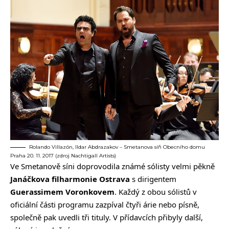
Rolando Villazón, Ildar Abdrazakov – Smetanova síň Obecního domu
Praha 20. 11. 2017 (zdroj Nachtigall Artists)
Ve Smetanově síni doprovodila známé sólisty velmi pěkně
Janáčkova filharmonie Ostrava
s dirigentem
Guerassimem Voronkovem
. Každý z obou sólistů v
oficiální části programu zazpíval čtyři árie nebo písně,
společně pak uvedli tři tituly. V přídavcích přibyly další,