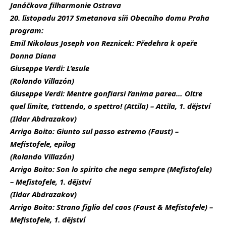
Janáčkova filharmonie Ostrava
20. listopadu 2017 Smetanova síň Obecního domu Praha
program:
Emil Nikolaus Joseph von Reznicek: Předehra k opeře
Donna Diana
Giuseppe Verdi: L’esule
(Rolando Villazón)
Giuseppe Verdi: Mentre gonfiarsi l’anima parea… Oltre
quel limite, t’attendo, o spettro! (Attila) – Attila, 1. dějství
(Ildar Abdrazakov)
Arrigo Boito: Giunto sul passo estremo (Faust) –
Mefistofele, epilog
(Rolando Villazón)
Arrigo Boito: Son lo spirito che nega sempre (Mefistofele)
– Mefistofele, 1. dějství
(Ildar Abdrazakov)
Arrigo Boito: Strano figlio del caos (Faust & Mefistofele) –
Mefistofele, 1. dějství