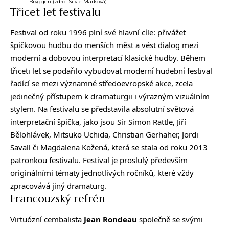
Bryggen (zdroj Silvie Marková)
Třicet let festivalu
Festival od roku 1996 plní své hlavní cíle: přivážet
špičkovou hudbu do menších měst a vést dialog mezi
moderní a dobovou interpretací klasické hudby. Během
třiceti let se podařilo vybudovat moderní hudební festival
řadící se mezi významné středoevropské akce, zcela
jedinečný přístupem k dramaturgii i výrazným vizuálním
stylem. Na festivalu se představila absolutní světová
interpretační špička, jako jsou Sir Simon Rattle, Jiří
Bělohlávek, Mitsuko Uchida, Christian Gerhaher, Jordi
Savall či Magdalena Kožená, která se stala od roku 2013
patronkou festivalu. Festival je proslulý především
originálními tématy jednotlivých ročníků, které vždy
zpracovává jiný dramaturg.
Francouzský refrén
Virtuózní cembalista
Jean Rondeau
společně se svými