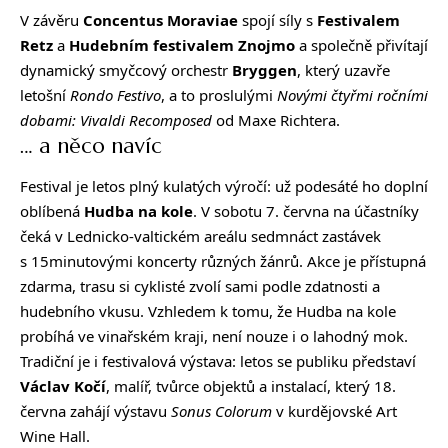
V závěru
Concentus Moraviae
spojí síly s
Festivalem
Retz
a
Hudebním festivalem Znojmo
a společně přivítají
dynamický smyčcový orchestr
Bryggen
, který uzavře
letošní
Rondo Festivo
, a to proslulými
Novými čtyřmi ročními
dobami: Vivaldi Recomposed
od Maxe Richtera.
… a něco navíc
Festival je letos plný kulatých výročí: už podesáté ho doplní
oblíbená
Hudba na kole
. V sobotu 7. června na účastníky
čeká v Lednicko-valtickém areálu sedmnáct zastávek
s 15minutovými koncerty různých žánrů. Akce je přístupná
zdarma, trasu si cyklisté zvolí sami podle zdatnosti a
hudebního vkusu. Vzhledem k tomu, že Hudba na kole
probíhá ve vinařském kraji, není nouze i o lahodný mok.
Tradiční je i festivalová výstava: letos se publiku představí
Václav Kočí
, malíř, tvůrce objektů a instalací, který 18.
června zahájí výstavu
Sonus Colorum
v kurdějovské Art
Wine Hall.