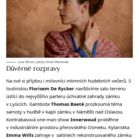
Lore Binon (zdroj Silvie Marková)
Důvěrné rozpravy
Na své si přijdou i milovníci intimních hudebních večerů. S
loutnistou
Florisem De Rycker
navštívíme salu terrenu
ústící do nejvyššího parteru úchvatné zahrady zámku
v Lysicích. Gambista
Thomas Baeté
prozkoumá téma
samoty v hudbě v kapli zámku v Náměšti nad Oslavou.
Kontrabasová one-man-show
Innerwoud
proběhne
v industriálním prostoru přerovského Osmeku. Kytaristka
Emma Wills
zahraje v salónech rekonstruovaného zámku