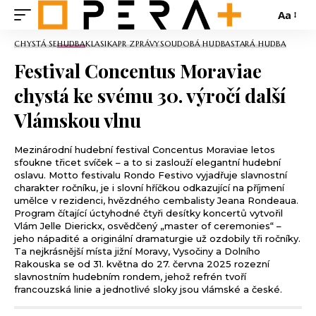
Aa
CHYSTÁ SE
HUDBA
KLASIKA
PR ZPRÁVY
SOUDOBÁ HUDBA
STARÁ HUDBA
Festival Concentus Moraviae
chystá ke svému 30. výročí další
Vlámskou vlnu
Mezinárodní hudební festival Concentus Moraviae letos
sfoukne třicet svíček – a to si zaslouží elegantní hudební
oslavu. Motto festivalu Rondo Festivo vyjadřuje slavnostní
charakter ročníku, je i slovní hříčkou odkazující na příjmení
umělce v rezidenci, hvězdného cembalisty Jeana Rondeaua.
Program čítající úctyhodné čtyři desítky koncertů vytvořil
Vlám Jelle Dierickx, osvědčený „master of ceremonies“ –
jeho nápadité a originální dramaturgie už ozdobily tři ročníky.
Ta nejkrásnější místa jižní Moravy, Vysočiny a Dolního
Rakouska se od 31. května do 27. června 2025 rozezní
slavnostním hudebním rondem, jehož refrén tvoří
francouzská linie a jednotlivé sloky jsou vlámské a české.