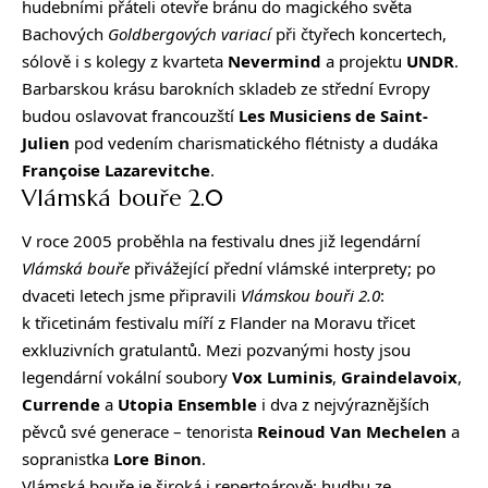
hudebními přáteli otevře bránu do magického světa
Bachových
Goldbergových variací
při čtyřech koncertech,
sólově i s kolegy z kvarteta
Nevermind
a projektu
UNDR
.
Barbarskou krásu barokních skladeb ze střední Evropy
budou oslavovat francouzští
Les Musiciens de Saint-
Julien
pod vedením charismatického flétnisty a dudáka
Françoise Lazarevitche
.
Vlámská bouře 2.0
V roce 2005 proběhla na festivalu dnes již legendární
Vlámská bouře
přivážející přední vlámské interprety; po
dvaceti letech jsme připravili
Vlámskou bouři 2.0
:
k třicetinám festivalu míří z Flander na Moravu třicet
exkluzivních gratulantů. Mezi pozvanými hosty jsou
legendární vokální soubory
Vox Luminis
,
Graindelavoix
,
Currende
a
Utopia Ensemble
i dva z nejvýraznějších
pěvců své generace – tenorista
Reinoud Van Mechelen
a
sopranistka
Lore Binon
.
Vlámská bouře je široká i repertoárově: hudbu ze