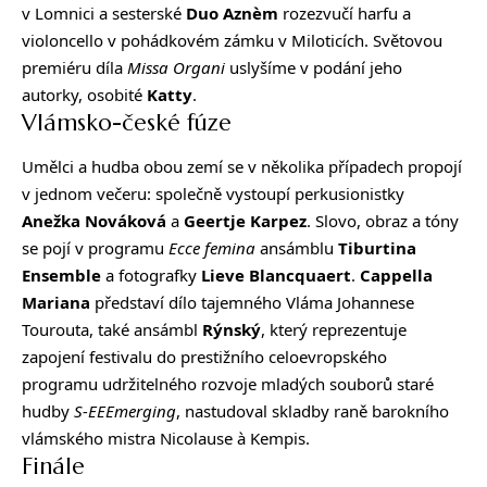
v Lomnici a sesterské
Duo Aznèm
rozezvučí harfu a
violoncello v pohádkovém zámku v Miloticích. Světovou
premiéru díla
Missa Organi
uslyšíme v podání jeho
autorky, osobité
Katty
.
Vlámsko-české fúze
Umělci a hudba obou zemí se v několika případech propojí
v jednom večeru: společně vystoupí perkusionistky
Anežka Nováková
a
Geertje Karpez
. Slovo, obraz a tóny
se pojí v programu
Ecce femina
ansámblu
Tiburtina
Ensemble
a fotografky
Lieve Blancquaert
.
Cappella
Mariana
představí dílo tajemného Vláma Johannese
Tourouta, také ansámbl
Rýnský
, který reprezentuje
zapojení festivalu do prestižního celoevropského
programu udržitelného rozvoje mladých souborů staré
hudby
S-EEEmerging
, nastudoval skladby raně barokního
vlámského mistra Nicolause à Kempis.
Finále