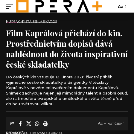
Aa
HUDBA
CHYSTÁ SE
KLASIKA
TOP
Film Kaprálová přichází do kin.
Prostřednictvím dopisů dává
nahlédnout do života inspirativní
české skladatelky
Do českých kin vstupuje 12. února 2026 životní příběh
výjimečné české skladatelky a dirigentky Vítězslavy
Kaprálové v novém celovečerním dokumentu Kaprálová.
Snímek zachycuje nejen její mimořádný talent a osobní osud,
ale i atmosféru evropského uměleckého světa těsně před
druhou světovou válkou.
3 MINUT ČTENÍ
REDAKCE
PUBLIKOVÁNO 26/01/2026