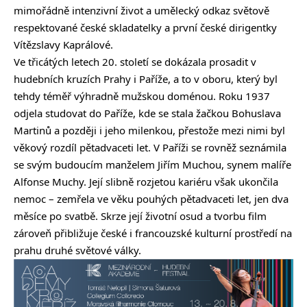
mimořádně intenzivní život a umělecký odkaz světově
respektované české skladatelky a první české dirigentky
Vítězslavy Kaprálové.
Ve třicátých letech 20. století se dokázala prosadit v
hudebních kruzích Prahy i Paříže, a to v oboru, který byl
tehdy téměř výhradně mužskou doménou. Roku 1937
odjela studovat do Paříže, kde se stala žačkou Bohuslava
Martinů a později i jeho milenkou, přestože mezi nimi byl
věkový rozdíl pětadvaceti let. V Paříži se rovněž seznámila
se svým budoucím manželem Jiřím Muchou, synem malíře
Alfonse Muchy. Její slibně rozjetou kariéru však ukončila
nemoc – zemřela ve věku pouhých pětadvaceti let, jen dva
měsíce po svatbě. Skrze její životní osud a tvorbu film
zároveň přibližuje české i francouzské kulturní prostředí na
prahu druhé světové války.