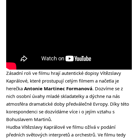
Zásadní roli ve filmu hrají autentické dopisy Vítězslavy
Kaprálové, které prostupují celým filmem a načetla je
herečka
Antonie Martinec Formanová
. Dozvíme se z
nich osobní úvahy mladé skladatelky a dýchne na nás
atmosféra dramatické doby předválečné Evropy. Díky této
korespondenci se dozvídáme více i o jejím vztahu s
Bohuslavem Martinů.
Hudba Vítězslavy Kaprálové ve filmu ožívá v podání
předních světových interpretů a orchestrů. Ve filmu tedy