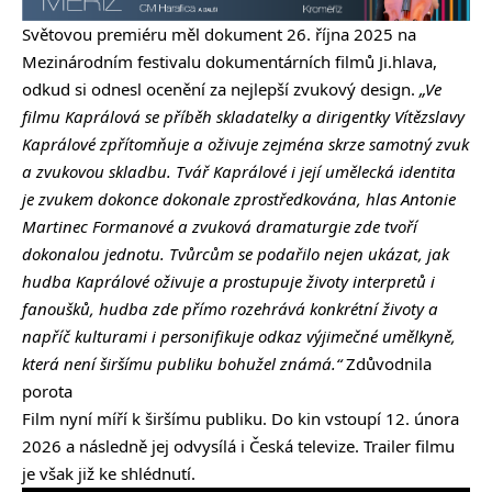
Světovou premiéru měl dokument 26. října 2025 na
Mezinárodním festivalu dokumentárních filmů Ji.hlava,
odkud si odnesl ocenění za nejlepší zvukový design.
„Ve
filmu Kaprálová se příběh skladatelky a dirigentky Vítězslavy
Kaprálové zpřítomňuje a oživuje zejména skrze samotný zvuk
a zvukovou skladbu. Tvář Kaprálové i její umělecká identita
je zvukem dokonce dokonale zprostředkována, hlas Antonie
Martinec Formanové a zvuková dramaturgie zde tvoří
dokonalou jednotu. Tvůrcům se podařilo nejen ukázat, jak
hudba Kaprálové oživuje a prostupuje životy interpretů i
fanoušků, hudba zde přímo rozehrává konkrétní životy a
napříč kulturami i personifikuje odkaz výjimečné umělkyně,
která není širšímu publiku bohužel známá.“
Zdůvodnila
porota
Film nyní míří k širšímu publiku. Do kin vstoupí 12. února
2026 a následně jej odvysílá i Česká televize. Trailer filmu
je však již ke shlédnutí.