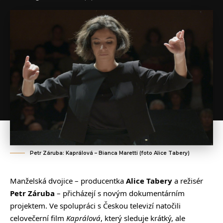
Petr Záruba: Kaprálová – Bianca Maretti (foto Alice Tabery)
Manželská dvojice – producentka
Alice Tabery
a režisér
Petr Záruba
– přicházejí s novým dokumentárním
projektem. Ve spolupráci s Českou televizí natočili
celovečerní film
Kaprálová
, který sleduje krátký, ale