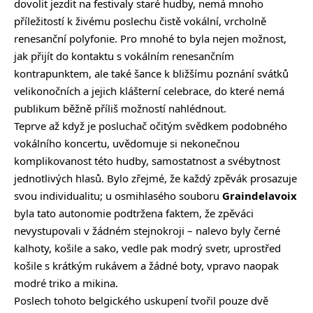
dovolit jezdit na festivaly staré hudby, nemá mnoho
příležitostí k živému poslechu čistě vokální, vrcholně
renesanční polyfonie. Pro mnohé to byla nejen možnost,
jak přijít do kontaktu s vokálním renesančním
kontrapunktem, ale také šance k bližšímu poznání svátků
velikonočních a jejich klášterní celebrace, do které nemá
publikum běžně příliš možností nahlédnout.
Teprve až když je posluchač očitým svědkem podobného
vokálního koncertu, uvědomuje si nekonečnou
komplikovanost této hudby, samostatnost a svébytnost
jednotlivých hlasů. Bylo zřejmé, že každý zpěvák prosazuje
svou individualitu; u osmihlasého souboru
Graindelavoix
byla tato autonomie podtržena faktem, že zpěváci
nevystupovali v žádném stejnokroji – nalevo byly černé
kalhoty, košile a sako, vedle pak modrý svetr, uprostřed
košile s krátkým rukávem a žádné boty, vpravo naopak
modré triko a mikina.
Poslech tohoto belgického uskupení tvořil pouze dvě