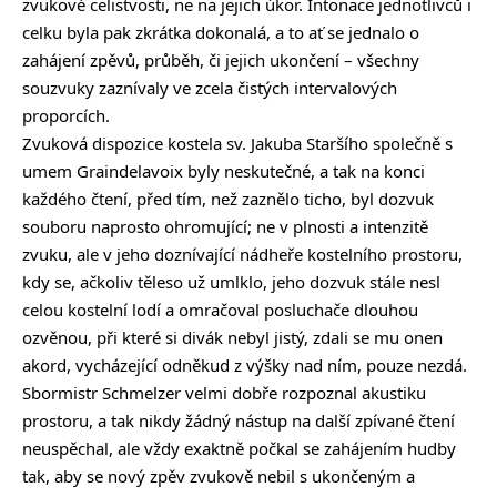
zvukové celistvosti, ne na jejich úkor. Intonace jednotlivců i
celku byla pak zkrátka dokonalá, a to ať se jednalo o
zahájení zpěvů, průběh, či jejich ukončení – všechny
souzvuky zaznívaly ve zcela čistých intervalových
proporcích.
Zvuková dispozice kostela sv. Jakuba Staršího společně s
umem Graindelavoix byly neskutečné, a tak na konci
každého čtení, před tím, než zaznělo ticho, byl dozvuk
souboru naprosto ohromující; ne v plnosti a intenzitě
zvuku, ale v jeho doznívající nádheře kostelního prostoru,
kdy se, ačkoliv těleso už umlklo, jeho dozvuk stále nesl
celou kostelní lodí a omračoval posluchače dlouhou
ozvěnou, při které si divák nebyl jistý, zdali se mu onen
akord, vycházející odněkud z výšky nad ním, pouze nezdá.
Sbormistr Schmelzer velmi dobře rozpoznal akustiku
prostoru, a tak nikdy žádný nástup na další zpívané čtení
neuspěchal, ale vždy exaktně počkal se zahájením hudby
tak, aby se nový zpěv zvukově nebil s ukončeným a