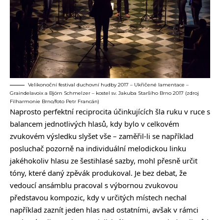
Velikonoční festival duchovní hudby 2017 – Ukřičené lamentace –
Graindelavoix a Björn Schmelzer – kostel sv. Jakuba Staršího Brno 2017 (zdroj
Filharmonie Brno/foto Petr Francán)
Naprosto perfektní reciprocita účinkujících šla ruku v ruce s
balancem jednotlivých hlasů, kdy bylo v celkovém
zvukovém výsledku slyšet vše – zaměřil-li se například
posluchač pozorně na individuální melodickou linku
jakéhokoliv hlasu ze šestihlasé sazby, mohl přesně určit
tóny, které daný zpěvák produkoval. Je bez debat, že
vedoucí ansámblu pracoval s výbornou zvukovou
představou kompozic, kdy v určitých místech nechal
například zaznít jeden hlas nad ostatními, avšak v rámci