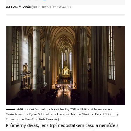
PATRIK ČERVÁK
PUBLIKOVÁNO 13/04/2017
Velikonoční festival duchovní hudby 2017 – Ukřičené lamentace –
Graindelavoix a Björn Schmelzer – kostel sv. Jakuba Staršího Brno 2017 (zdroj
Filharmonie Brno/foto Petr Francán)
Průměrný divák, jenž trpí nedostatkem času a nemůže si