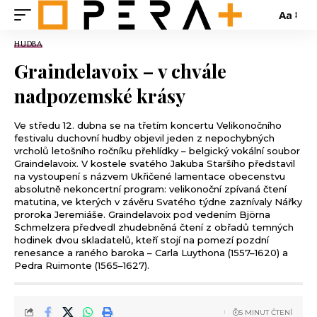
Aa
HUDBA
Graindelavoix – v chvále
nadpozemské krásy
Ve středu 12. dubna se na třetím koncertu Velikonočního
festivalu duchovní hudby objevil jeden z nepochybných
vrcholů letošního ročníku přehlídky – belgický vokální soubor
Graindelavoix. V kostele svatého Jakuba Staršího představil
na vystoupení s názvem Ukřičené lamentace obecenstvu
absolutně nekoncertní program: velikonoční zpívaná čtení
matutina, ve kterých v závěru Svatého týdne zaznívaly Nářky
proroka Jeremiáše. Graindelavoix pod vedením Björna
Schmelzera předvedl zhudebněná čtení z obřadů temných
hodinek dvou skladatelů, kteří stojí na pomezí pozdní
renesance a raného baroka – Carla Luythona (1557–1620) a
Pedra Ruimonte (1565–1627).
5 MINUT ČTENÍ