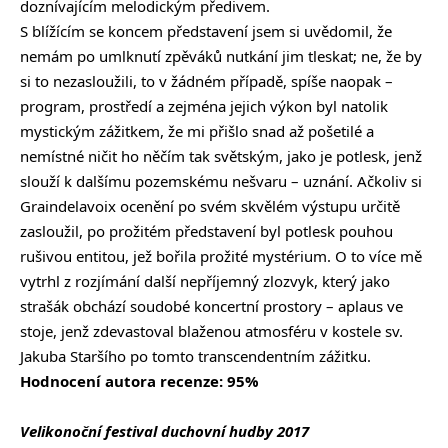
doznívajícím melodickým předivem.
S blížícím se koncem představení jsem si uvědomil, že
nemám po umlknutí zpěváků nutkání jim tleskat; ne, že by
si to nezasloužili, to v žádném případě, spíše naopak –
program, prostředí a zejména jejich výkon byl natolik
mystickým zážitkem, že mi přišlo snad až pošetilé a
nemístné ničit ho něčím tak světským, jako je potlesk, jenž
slouží k dalšímu pozemskému nešvaru – uznání. Ačkoliv si
Graindelavoix ocenění po svém skvělém výstupu určitě
zasloužil, po prožitém představení byl potlesk pouhou
rušivou entitou, jež bořila prožité mystérium. O to více mě
vytrhl z rozjímání další nepříjemný zlozvyk, který jako
strašák obchází soudobé koncertní prostory – aplaus ve
stoje, jenž zdevastoval blaženou atmosféru v kostele sv.
Jakuba Staršího po tomto transcendentním zážitku.
Hodnocení autora recenze: 95%
Velikonoční festival duchovní hudby 2017