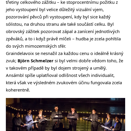
třetiny celkového zážitku – ke stoprocentnímu požitku z
jeho vystoupení byl velice důležitý vizuální vjem,
pozorování pěvců při vystoupení, kdy byl sice každý
sólistou, na druhou stranu ale také součástí celku. Byl
obrovský zážitek pozorovat zápal a zanícení jednotlivých
zpěváků, a to i když právě mlčeli – hudba je zcela pohltila
do svých mimozemských sfér.
Graindelavoix se nesnažil za každou cenu o ideálně krásný
zvuk;
Björn Schmelzer
si byl velmi dobře vědom toho, že
v takovém případě by byl dojem strojený a umělý.
Ansámbl spíše uplatňoval odlišnost všech individualit,
která však ve výsledném zvukovém účinu fungovala zcela
koherentně.