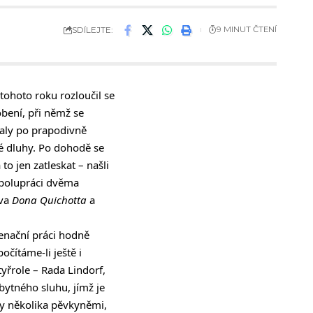
SDÍLEJTE:
9 MINUT ČTENÍ
tohoto roku rozloučil se
obení, při němž se
taly po prapodivně
é dluhy. Po dohodě se
to jen zatleskat – našli
 spolupráci dvěma
ova
Dona Quichotta
a
cenační práci hodně
očítáme-li ještě i
tyřrole – Rada Lindorf,
bytného sluhu, jímž je
ny několika pěvkyněmi,