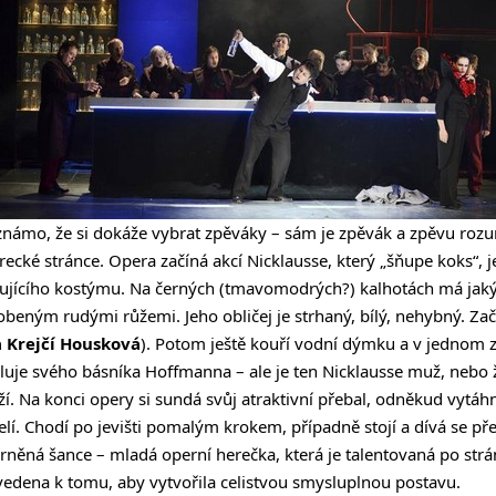
známo, že si dokáže vybrat zpěváky – sám je zpěvák a zpěvu rozumí
ecké stránce. Opera začíná akcí Nicklausse, který „šňupe koks“, 
bujícího kostýmu. Na černých (tmavomodrých?) kalhotách má jak
beným rudými růžemi. Jeho obličej je strhaný, bílý, nehybný. Zač
 Krejčí Housková
). Potom ještě kouří vodní dýmku a v jednom z
luje svého básníka Hoffmanna – ale je ten Nicklausse muž, nebo 
ží. Na konci opery si sundá svůj atraktivní přebal, odněkud vytáh
lí. Chodí po jevišti pomalým krokem, případně stojí a dívá se 
ěná šance – mladá operní herečka, která je talentovaná po strá
vedena k tomu, aby vytvořila celistvou smysluplnou postavu.