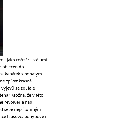
. Jako režisér jistě umí
je oblečen do
ýsi kabátek s bohatým
ne zpívat krásně
 výjevů se zoufale
žena? Možná, že v této
ne revolver a nad
před sebe nepřítomným
nce hlasové, pohybové i