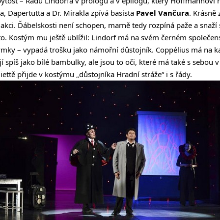
ytost – Radu Lindorfa v prologu a v epilogu, který Hoffmannovi
a, Dapertutta a Dr. Mirakla zpívá basista
Pavel Vančura
. Krásně
kci. Ďábelskosti není schopen, marně tedy rozpíná paže a snaží s
to. Kostým mu ještě ublížil: Lindorf má na svém černém společe
ýmky – vypadá trošku jako námořní důstojník. Coppélius má na ka
jí spíš jako bílé bambulky, ale jsou to oči, které má také s sebou 
iettě přijde v kostýmu „důstojníka Hradní stráže“ i s řády.