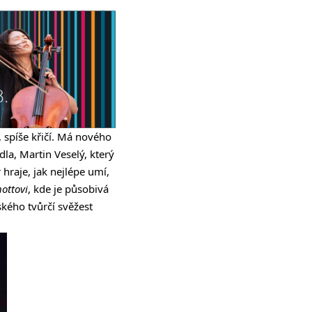
á, spíše křičí. Má nového
dla, Martin Veselý, který
 hraje, jak nejlépe umí,
ottovi
, kde je působivá
ského tvůrčí svěžest