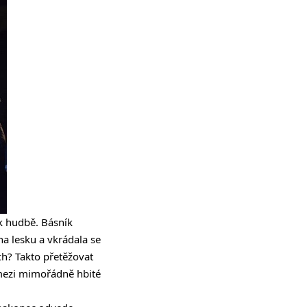
 k hudbě. Básník
a lesku a vkrádala se
ch? Takto přetěžovat
í mezi mimořádně hbité