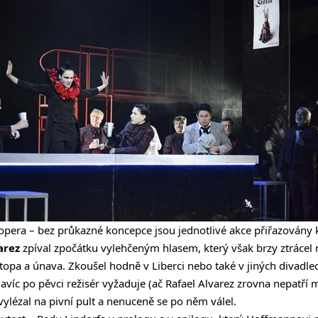
á opera – bez průkazné koncepce jsou jednotlivé akce přiřazovány
arez
zpíval zpočátku vylehčeným hlasem, který však brzy ztrácel n
stopa a únava. Zkoušel hodně v Liberci nebo také v jiných divadle
 Navíc po pěvci režisér vyžaduje (ač Rafael Alvarez zrovna nepatř
ylézal na pivní pult a nenuceně se po něm válel.