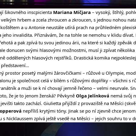
jí šikovného inscpicienta
Mariana Mičjara
– vysoký, štíhlý, poh
n velkým hrbem a zcela zhroucen a zkroucen, s jednou nohou nat
oštětem a u Antonie neustále utírá prach na průhledném plexisk
a jeho invalidita. Přiznávám, že na tohle se nemohu v klidu dívat.
řehotá a pak zpívá tu svou jedinou árii, na které si každý zpěvák 
, ale donucen svými hlasovými možnostmi, musí ji zpívat několika
tně oddělených hlasových rejstříků. Drastická komika nejpokleslej
m představení…
ý prostor posetý malými žárovčičkami – růžové u Olympie, modré
alonu je společnost celá v bílém s růžovými doplňky – všichni s 
anátník a muži se k ní chovají jemně řečeno – velmi neurvale. Sna
oto, že je to jenom ženská? Pěvkyně
Olga Jelínková
nemá svůj nej
jevišti takto zachází. Giulietta přijíždí z provaziště na Měsíci (skv
Kopperová
nepříliš krytými tóny. Jinak se po ní zjevně chce jenom
u s Nicklaussem zpívá ještě vsedě na Měsíci – jejich souhru to v 