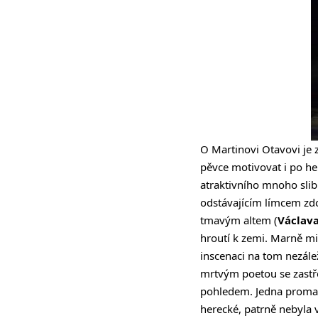
O Martinovi Otavovi je 
pěvce motivovat i po her
atraktivního mnoho sli
odstávajícím límcem zdo
tmavým altem (
Václava
hroutí k zemi. Marně mi
inscenaci na tom nezále
mrtvým poetou se zastře
pohledem. Jedna promarn
herecké, patrně nebyla 