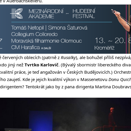
ce v Auerbachskelleru.
ě červených oblecích (patrně z
Rusalky
), ale bohužel příliš nezpív
ikdo jiný než
Tvrtko Karlovič
. (Bývalý sbormistr libereckého diva
valitní práce, je teď angažován v Českých Budějovicích.) Orchestr
ího zaujetí. Kde je jejich kvalitní výkon v Massenetovu
Donu Quich
ž dirigentem? Tentokrát jako by z pana dirigenta Martina Doubrav