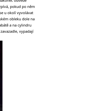
 nakonec odvede
 zpívá, pokud po něm
e u okolí vyvolávat
nském obleku dole na
bátě a na cylindru
v zavazadle, vypadají