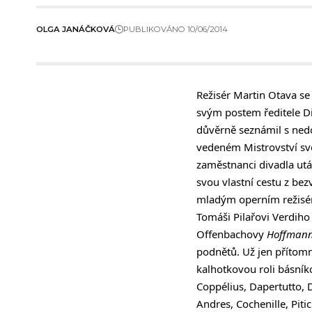
OLGA JANÁČKOVÁ
PUBLIKOVÁNO 10/06/2014
Režisér Martin Otava s
svým postem ředitele Div
důvěrně seznámil s nedo
vedeném Mistrovství svě
zaměstnanci divadla utáh
svou vlastní cestu z be
mladým operním režisér
Tomáši Pilařovi Verdih
Offenbachovy
Hoffmann
podnětů. Už jen přítomnos
kalhotkovou roli básníko
Coppélius, Dapertutto, 
Andres, Cochenille, Pit