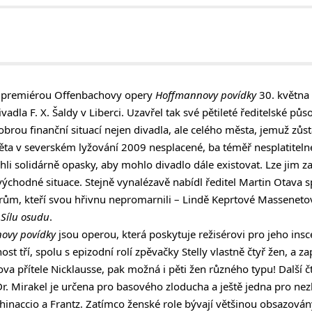
e premiérou Offenbachovy opery
Hoffmannovy povídky
30. května 
adla F. X. Šaldy v Liberci. Uzavřel tak své pětileté ředitelské půs
brou finanční situací nejen divadla, ale celého města, jemuž zůs
ta v severském lyžování 2009 nesplacené, ba téměř nesplatiteln
li solidárně opasky, aby mohlo divadlo dále existovat. Lze jim za 
zvýchodné situace. Stejně vynalézavě nabídl ředitel Martin Otava
ům, kteří svou hřivnu nepromarnili – Lindě Keprtové Massenet
o
Sílu osudu
.
ovy povídky
jsou operou, která poskytuje režisérovi pro jeho ins
t tří, spolu s epizodní rolí zpěvačky Stelly vlastně čtyř žen, a zap
va přítele Nicklausse, pak možná i pěti žen různého typu! Další č
Dr. Mirakel je určena pro basového zloducha a ještě jedna pro nez
ichinaccio a Frantz. Zatímco ženské role bývají většinou obsazová