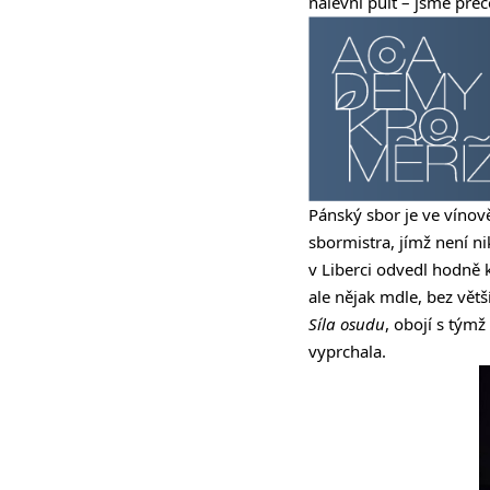
nálevní pult – jsme pře
Pánský sbor je ve vínov
sbormistra, jímž není n
v Liberci odvedl hodně k
ale nějak mdle, bez větš
Síla osudu
, obojí s tým
vyprchala.