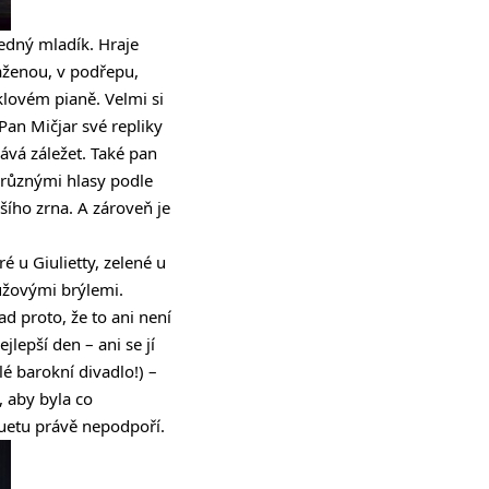
ledný mladík. Hraje
aženou, v podřepu,
lovém pianě. Velmi si
 Pan Mičjar své repliky
dává záležet. Také pan
 různými hlasy podle
šího zrna. A zároveň je
 u Giulietty, zelené u
růžovými brýlemi.
d proto, že to ani není
lepší den – ani se jí
ělé barokní divadlo!) –
, aby byla co
duetu právě nepodpoří.