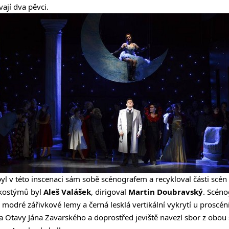
ají dva pěvci.
yl v této inscenaci sám sobě scénografem a recykloval části scén 
 kostýmů byl
Aleš Valášek
, dirigoval
Martin Doubravský
. Scéno
modré zářivkové lemy a černá lesklá vertikální vykrytí u proscéni
 Otavy Jána Zavarského a doprostřed jeviště navezl sbor z obou 