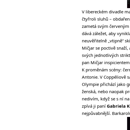
V libereckém divadle ma
čtyřroli sluhů – obdaře
zametá svým červeným k
dává záležet, aby vynikl
neuvěřitelně „vtipně“ sk
Mičjar se poctivě snaží
svých jednotlivých strik
pan Mičjar inspiciente
K proměnám scény: čern
Antonie. V Coppéliově s
Olympie přichází jako gr
ženská, nebo naopak pr
nedivím, když se s ní na 
zpívá ji paní
Gabriela 
nejpůvabnější. Barkarol