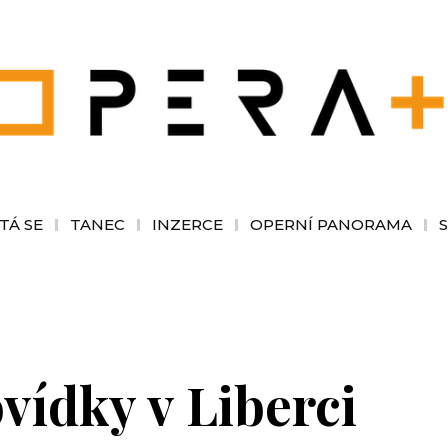
TÁ SE
TANEC
INZERCE
OPERNÍ PANORAMA
ídky v Liberci