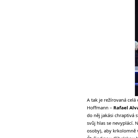
A tak je režírovaná cel
Hoffmann –
Rafael Alv
do něj jakási chraptivá 
svůj hlas se nevyplácí.
osoby), aby krkolomně v