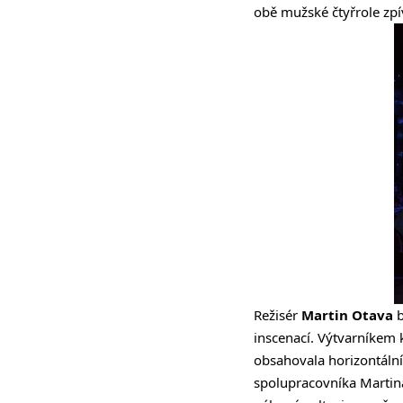
obě mužské čtyřrole zpív
Režisér
Martin Otava
b
inscenací. Výtvarníkem
obsahovala horizontální 
spolupracovníka Martina