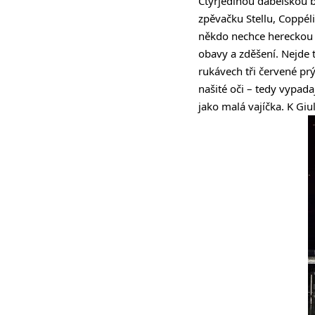
Čtyřjedinou ďábelskou b
zpěvačku Stellu, Coppéli
někdo nechce hereckou a
obavy a zděšení. Nejde 
rukávech tři červené pr
našité oči – tedy vypada
jako malá vajíčka. K Giul