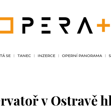
TÁ SE
TANEC
INZERCE
OPERNÍ PANORAMA
vatoř v Ostravě hl