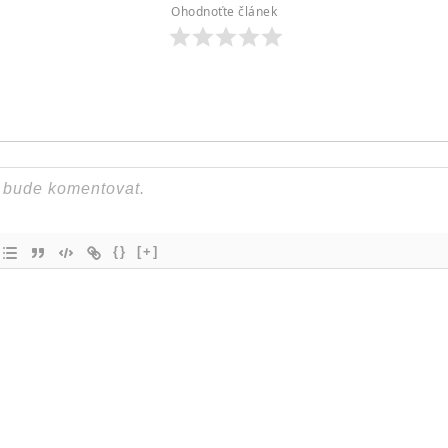
Ohodnoťte článek
{}
[+]