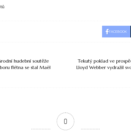
átů
FACEBOOK
rodní hudební soutěže
Tekutý poklad ve prospě
boru flétna se stal Maël
Lloyd Webber vydražil svo
0