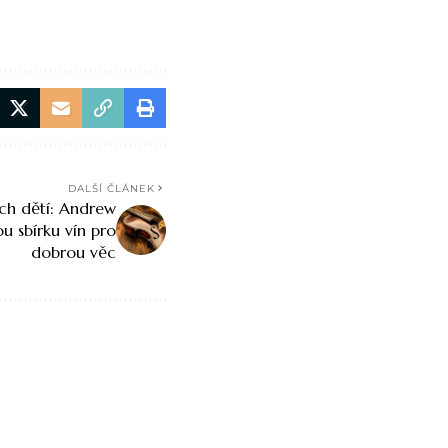
DALŠÍ ČLÁNEK
ch dětí: Andrew
u sbírku vín pro
dobrou věc