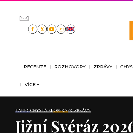
RECENZE
ROZHOVORY
ZPRÁVY
CHYS
VÍCE
TANEC
CHYSTÁ SE
OPERA
PR ZPRÁVY
Jižní Svéráz 202