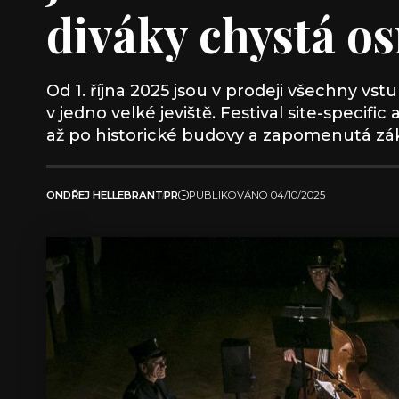
diváky chystá o
Od 1. října 2025 jsou v prodeji všechny vstu
v jedno velké jeviště. Festival site-specif
až po historické budovy a zapomenutá zák
ONDŘEJ HELLEBRANT
PR
PUBLIKOVÁNO 04/10/2025