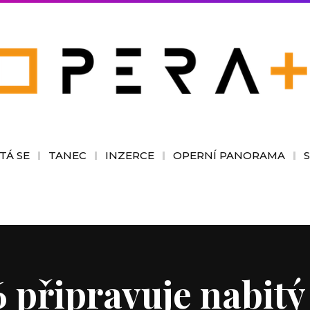
TÁ SE
TANEC
INZERCE
OPERNÍ PANORAMA
6 připravuje nabit