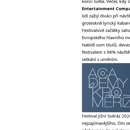
konci světa. Večer, kdy 
Entertainment Comp
lidí zažijí diváci při ná
groteskně lyrický Kabar
Festivalové začátky saha
Evropského hlavního měs
Nabídl osm titulů, devad
festivalem s 98% návštěv
setkání s uměním.
Festival Jižní Svéráz 2
nejzajímavějšího, čím s