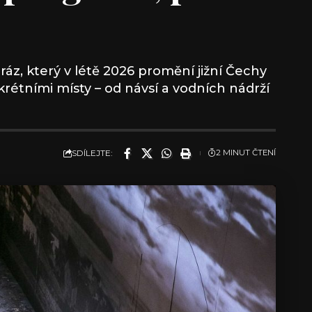
éráz, který v létě 2026 promění jižní Čechy
nkrétními místy – od návsí a vodních nádrží
SDÍLEJTE:
2 MINUT ČTENÍ