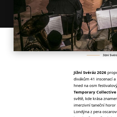
Jižní Svér
Jižní Svéráz 2026
propo
divákům 41 inscenací a 
hned na osm festivalový
Temporary Collective
světě, kde krása znamená
imerzivní taneční horor
Londýna z pera oscarové