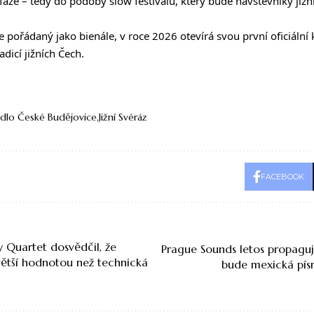
áze – tedy do podoby slow festivalu, který bude návštěvníky jižn
de pořádaný jako bienále, v roce 2026 otevírá svou první oficiální
adicí jižních Čech.
adlo České Budějovice
Jižní Svéráz
FACEBOOK
 Quartet dosvědčil, že
Prague Sounds letos propaguj
větší hodnotou než technická
bude mexická písn