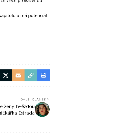
ích Čech provázet od
 kapitolu a má potenciál
DALŠÍ ČLÁNEK
e ženy, hvězdou
ičkářka Estrada