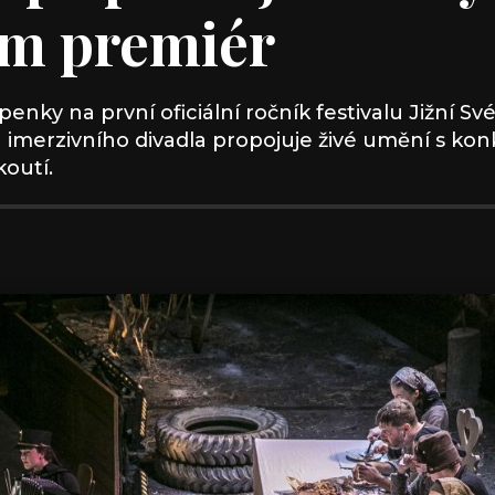
sm premiér
penky na první oficiální ročník festivalu Jižní Sv
ic a imerzivního divadla propojuje živé umění s ko
outí.