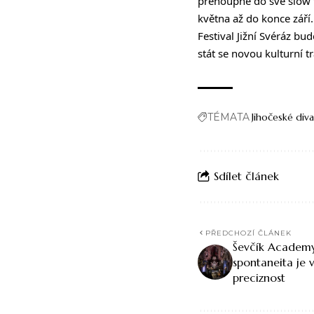
přehoupne do své slow f
května až do konce září.
Festival Jižní Svéráz bu
stát se novou kulturní tr
TÉMATA
Jihočeské div
Sdílet článek
PŘEDCHOZÍ ČLÁNEK
Ševčík Academy
spontaneita je 
preciznost