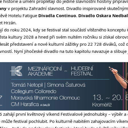
se historie a umění proplétají do jediné slavnostní hostiny připrav
any
v projektu Zahradní slavnost. Divadlo inspirované skutečným
vštěvě Hotelu Fatigue
Divadla Continuo
.
Divadlo Oskara Nedba
et Hrzán.
jí do roku 2024, kdy se festival stal součástí vítězného konceptu
ta kultury 2028 a hned při svém nultém ročníku si získal obrovs
esát představení a nové kulturní zážitky pro 22 728 diváků, což d
ností. Nyní Jihočeské divadlo na tuto kapitolu navazuje a slibuje j
026 zahájí první květnový víkend Festivalové jednohubky – výběr 
e může festival pochlubit. Po kulturně nabitém zahajovacím víkend