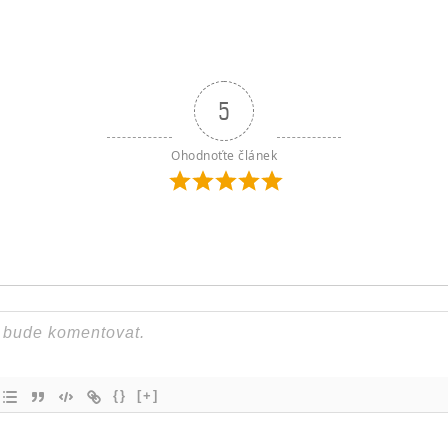
5
Ohodnoťte článek
{}
[+]