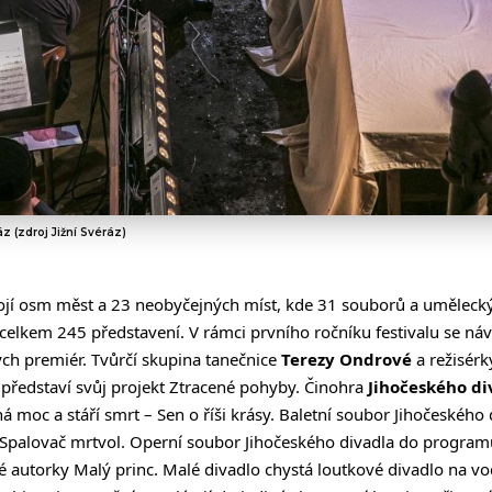
áz (zdroj Jižní Svéráz)
jí osm měst a 23 neobyčejných míst, kde 31 souborů a uměleck
celkem 245 představení. V rámci prvního ročníku festivalu se náv
ch premiér. Tvůrčí skupina tanečnice
Terezy Ondrové
a režisér
představí svůj projekt Ztracené pohyby. Činohra
Jihočeského di
 moc a stáří smrt – Sen o říši krásy. Baletní soubor Jihočeského 
 Spalovač mrtvol. Operní soubor Jihočeského divadla do programu
 autorky Malý princ. Malé divadlo chystá loutkové divadlo na v