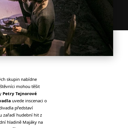
ých skupin nabídne
štěvníci mohou těšit
ky
Petry Tejnorové
vadla
uvede inscenaci o
divadla představí
 zařadí hudební hit z
odní hladině Majáky na