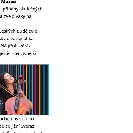
í
Musaši
i příběhy skutečných
la
zve diváky na
 Českých Budějovic –
ký divácký ohlas.
ělá Jižní Svéráz
eště intenzivnější
a ochutnávka toho
u se Jižní Svéráz