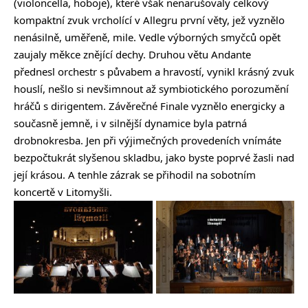
(violoncella, hoboje), které však nenarušovaly celkový
kompaktní zvuk vrcholící v Allegru první věty, jež vyznělo
nenásilně, uměřeně, mile. Vedle výborných smyčců opět
zaujaly měkce znějící dechy. Druhou větu Andante
přednesl orchestr s půvabem a hravostí, vynikl krásný zvuk
houslí, nešlo si nevšimnout až symbiotického porozumění
hráčů s dirigentem. Závěrečné Finale vyznělo energicky a
současně jemně, i v silnější dynamice byla patrná
drobnokresba. Jen při výjimečných provedeních vnímáte
bezpočtukrát slyšenou skladbu, jako byste poprvé žasli nad
její krásou. A tenhle zázrak se přihodil na sobotním
koncertě v Litomyšli.