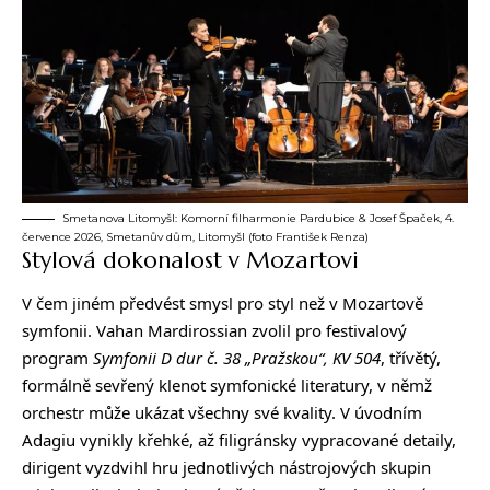
Smetanova Litomyšl: Komorní filharmonie Pardubice & Josef Špaček, 4.
července 2026, Smetanův dům, Litomyšl (foto František Renza)
Stylová dokonalost v Mozartovi
V čem jiném předvést smysl pro styl než v Mozartově
symfonii. Vahan Mardirossian zvolil pro festivalový
program
Symfonii D dur č. 38 „Pražskou“, KV 504
, třívětý,
formálně sevřený klenot symfonické literatury, v němž
orchestr může ukázat všechny své kvality. V úvodním
Adagiu vynikly křehké, až filigránsky vypracované detaily,
dirigent vyzdvihl hru jednotlivých nástrojových skupin