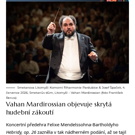
Smetanova Litomyšl: Komorní filharmonie Pardubice & Josef Špaček, 4.
července 2026, Smetanův dům, Litomyšl – Vahan Mardirossian (foto František
Renza)
Vahan Mardirossian objevuje skrytá
hudební zákoutí
Koncertní předehra Felixe Mendelssohna-Bartholdyho
Hebridy, op. 26
zazněla v tak nádherném podání, až se tajil