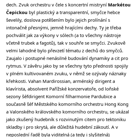
dech. Zvuk orchestru v čele s koncertní mistryní
Markétou
Čepickou
byl plastický a transparentní, smyčce hebce
ševelily, doslova potěšením bylo jejich prolínání s
intonačně přesnými, jemně hrajícími dechy. Ty je třeba
pochválit jak za výkony v sólech (a to všechny nástroje
včetně trubek a fagotů), tak v souhře se smyčci. Zvukově
velmi lahodné bylo převzetí tématu z dechů do smyčců.
Zaujalo i postupné nenásilné budování dynamiky a cit pro
rytmus. V závěru jako by se všechny tyto přednosti spojily
v plném kultivovaném zvuku, v němž se ozývaly náznaky
křehkosti. Vahan Mardirossian, arménský dirigent a
klavírista, absolvent Pařížské konzervatoře, od loňské
sezony šéfdirigent Komorní filharmonie Pardubice a
současně šéf Městského komorního orchestru Hong Kong
a Valonského královského komorního orchestru, se ukázal
jako zkušený hudebník s rozvinutým citem pro tektoniku
skladby i pro skrytá, ale důležitá hudební zákoutí. A v
neposlední řadě byla viditelná (a tedy i slyšitelná)