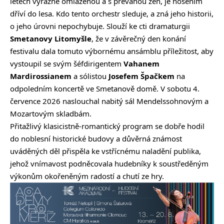
letech výrazně omlazenou a s převahou žen, je nošením
dříví do lesa. Kdo tento orchestr sleduje, a zná jeho historii,
o jeho úrovni nepochybuje. Slouží ke cti dramaturgii
Smetanovy Litomyšle
, že v závěrečný den konání
festivalu dala tomuto výbornému ansámblu příležitost, aby
vystoupil se svým šéfdirigentem
Vahanem
Mardirossianem
a sólistou
Josefem Špačkem
na
odpoledním koncertě ve Smetanově domě. V sobotu 4.
července 2026 naslouchal nabitý sál Mendelssohnovým a
Mozartovým skladbám.
Přitažlivý klasicistně-romantický program se dobře hodil
do noblesní historické budovy a důvěrná známost
uváděných děl přispěla ke vstřícnému naladění publika,
jehož vnímavost podněcovala hudebníky k soustředěným
výkonům okořeněným radostí a chutí ze hry.