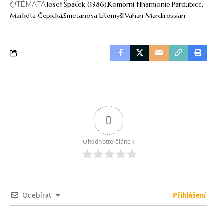
TÉMATA
Josef Špaček (1986)
Komorní filharmonie Pardubice
Markéta Čepická
Smetanova Litomyšl
Vahan Mardirossian
0
Ohodnoťte článek
Odebírat
Přihlášení