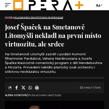
Aa
HUDBA
KLASIKA
RECENZE
STARÁ HUDBA
TOP
Josef Špaček na Smetanově
Litomyšli nekladl na první místo
virtuozitu, ale srdce
Na Smetanově Litomyšli zazněl v podání Komorní
filharmonie Pardubice, Vahana Mardirossiana a Josefa
Špačka klasicistně-romantický program z děl Mendelssohna
a Mozarta. Provedení nabídlo plastický zvuk orchestru i
sólistovu neokázalou virtuozitu.
5 MINUT ČTENÍ
ALENA SOJKOVÁ
PUBLIKOVÁNO 06/07/2026