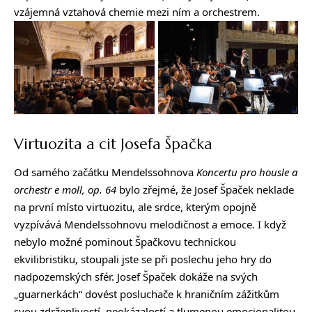
vzájemná vztahová chemie mezi ním a orchestrem.
Virtuozita a cit Josefa Špačka
Od samého začátku Mendelssohnova
Koncertu pro housle a
orchestr e moll, op. 64
bylo zřejmé, že Josef Špaček neklade
na první místo virtuozitu, ale srdce, kterým opojně
vyzpívává Mendelssohnovu melodičnost a emoce. I když
nebylo možné pominout Špačkovu technickou
ekvilibristiku, stoupali jste se při poslechu jeho hry do
nadpozemských sfér. Josef Špaček dokáže na svých
„guarnerkách“ dovést posluchače k hraničním zážitkům
svou zdrženlivostí, neokázalostí a tlumenou emocionalitou,