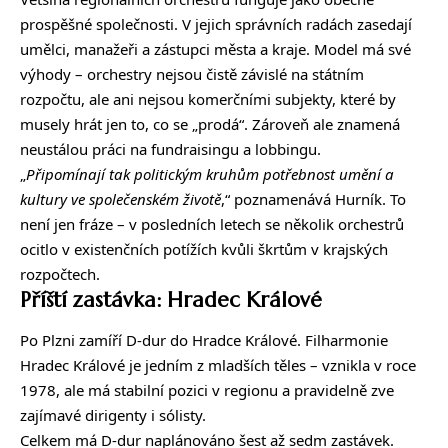
prospěšné společnosti. V jejich správních radách zasedají
umělci, manažeři a zástupci města a kraje. Model má své
výhody – orchestry nejsou čistě závislé na státním
rozpočtu, ale ani nejsou komerčními subjekty, které by
musely hrát jen to, co se „prodá“. Zároveň ale znamená
neustálou práci na fundraisingu a lobbingu.
„
Připomínají tak politickým kruhům potřebnost umění a
kultury ve společenském životě
,“ poznamenává Hurník. To
není jen fráze – v posledních letech se několik orchestrů
ocitlo v existenčních potížích kvůli škrtům v krajských
rozpočtech.
Příští zastávka: Hradec Králové
Po Plzni zamíří D-dur do Hradce Králové. Filharmonie
Hradec Králové je jedním z mladších těles – vznikla v roce
1978, ale má stabilní pozici v regionu a pravidelně zve
zajímavé dirigenty i sólisty.
Celkem má D-dur naplánováno šest až sedm zastávek.