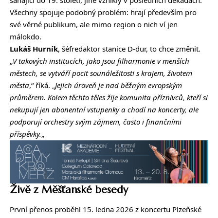
sahající do 19. století, jiné vznikly v posledních dekádách.
Všechny spojuje podobný problém: hrají především pro
své věrné publikum, ale mimo region o nich ví jen
málokdo.
Lukáš Hurník
, šéfredaktor stanice D-dur, to chce změnit.
„
V takových institucích, jako jsou filharmonie v menších
městech, se vytváří pocit sounáležitosti s krajem, životem
města
,“ říká. „
Jejich úroveň je nad běžným evropským
průměrem. Kolem těchto těles žije komunita příznivců, kteří si
nekupují jen abonentní vstupenky a chodí na koncerty, ale
podporují orchestry svým zájmem, často i finančními
příspěvky.
„
Živě z Měšťanské besedy
První přenos proběhl 15. ledna 2026 z koncertu Plzeňské