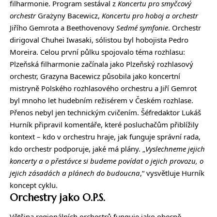
filharmonie. Program sestával z
Koncertu pro smyčcový
orchestr
Grażyny Bacewicz,
Koncertu pro hoboj a orchestr
Jiřího Gemrota a Beethovenovy
Sedmé symfonie
. Orchestr
dirigoval Chuhei Iwasaki, sólistou byl hobojista Pedro
Moreira. Celou první půlku spojovalo téma rozhlasu:
Plzeňská filharmonie začínala jako Plzeňský rozhlasový
orchestr, Grazyna Bacewicz působila jako koncertní
mistryně Polského rozhlasového orchestru a Jiří Gemrot
byl mnoho let hudebním režisérem v Českém rozhlase.
Přenos nebyl jen technickým cvičením. Šéfredaktor Lukáš
Hurník připravil komentáře, které posluchačům přiblížily
kontext – kdo v orchestru hraje, jak funguje správní rada,
kdo orchestr podporuje, jaké má plány. „
Vyslechneme jejich
koncerty a o přestávce si budeme povídat o jejich provozu, o
jejich zásadách a plánech do budoucna
,“ vysvětluje Hurník
koncept cyklu.
Orchestry jako O.P.S.
Většina regionálních orchestrů funguje jako obecně