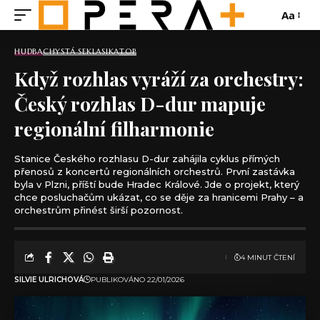
Aa
HUDBA
CHYSTÁ SE
KLASIKA
TOP
Když rozhlas vyráží za orchestry:
Český rozhlas D-dur mapuje
regionální filharmonie
Stanice Českého rozhlasu D-dur zahájila cyklus přímých
přenosů z koncertů regionálních orchestrů. První zastávka
byla v Plzni, příští bude Hradec Králové. Jde o projekt, který
chce posluchačům ukázat, co se děje za hranicemi Prahy – a
orchestrům přinést širší pozornost.
4 MINUT ČTENÍ
SILVIE ULRICHOVÁ
PUBLIKOVÁNO 22/01/2026