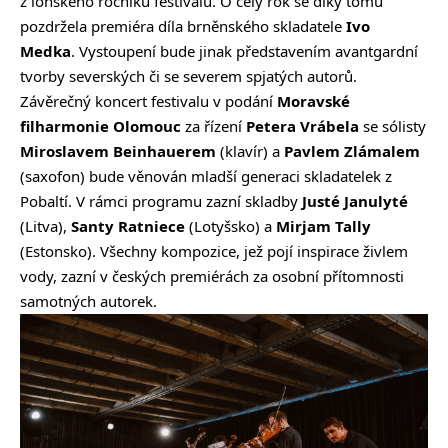
z loňského ročníku festivalu. O celý rok se díky tomu
pozdržela premiéra díla brněnského skladatele
Ivo
Medka
. Vystoupení bude jinak představením avantgardní
tvorby severských či se severem spjatých autorů.
Závěrečný koncert festivalu v podání
Moravské
filharmonie Olomouc
za řízení
Petera Vrábela
se sólisty
Miroslavem Beinhauerem
(klavír) a
Pavlem Zlámalem
(saxofon) bude věnován mladší generaci skladatelek z
Pobaltí. V rámci programu zazní skladby
Justé Janulyté
(Litva),
Santy Ratniece
(Lotyšsko) a
Mirjam Tally
(Estonsko). Všechny kompozice, jež pojí inspirace živlem
vody, zazní v českých premiérách za osobní přítomnosti
samotných autorek.