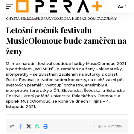
Aa
CHYSTÁ SE
HUDBA
PR ZPRÁVY
SOUDOBÁ HUDBA
Z DOMOVA
ZPRÁVY
Letošní ročník festivalu
MusicOlomouc bude zaměřen na
ženy
13. mezinárodní festival soudobé hudby MusicOlomouc 2021
s podtitulem „WOMEN“, je zaměřen na ženy – skladatelky,
interpretky – se zvláštním zacílením na autorky z oblasti
Baltu. Festival je tvořen sedmi koncerty, na nichž zazní pět
světových premiér. Vystoupí orchestry, ansámbly a
interpreti/interpretky z ČR, Slovenska, Švédska, a Estonska.
Festival, který pořádá Univerzita Palackého v Olomouci a
spolek MusicOlomouc, se koná ve dnech 11. října – 4.
listopadu 2021.
4 MINUT ČTENÍ