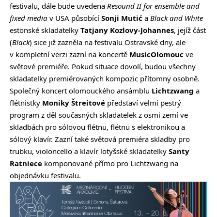
festivalu, dále bude uvedena
Resound II for ensemble and
fixed media
v USA působící
Sonji Mutić
a
Black and White
estonské skladatelky
Tatjany Kozlovy-Johannes
, jejíž část
(
Black
) sice již zazněla na festivalu Ostravské dny, ale
v kompletní verzi zazní na koncertě
MusicOlomouc
ve
světové premiéře. Pokud situace dovolí, budou všechny
skladatelky premiérovaných kompozic přítomny osobně.
Společný koncert olomouckého ansámblu
Lichtzwang
a
flétnistky
Moniky Štreitové
představí velmi pestrý
program z děl současných skladatelek z osmi zemí ve
skladbách pro sólovou flétnu, flétnu s elektronikou a
sólový klavír. Zazní také světová premiéra skladby pro
trubku, violoncello a klavír lotyšské skladatelky
Santy
Ratniece
komponované přímo pro Lichtzwang na
objednávku festivalu.