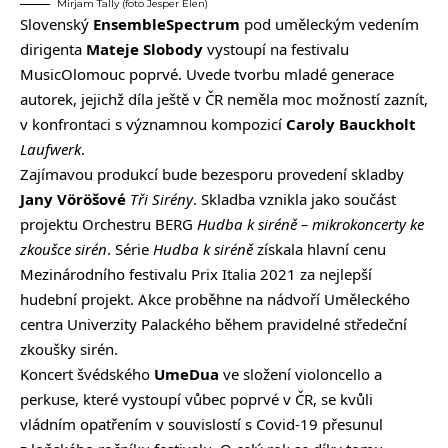
Mirjam Tally (foto Jesper Elen)
Slovenský
EnsembleSpectrum
pod uměleckým vedením
dirigenta
Mateje Slobody
vystoupí na festivalu
MusicOlomouc poprvé. Uvede tvorbu mladé generace
autorek, jejichž díla ještě v ČR neměla moc možností zaznít,
v konfrontaci s významnou kompozicí
Caroly Bauckholt
Laufwerk
.
Zajímavou produkcí bude bezesporu provedení skladby
Jany Vöröšové
Tři Sirény
. Skladba vznikla jako součást
projektu Orchestru BERG
Hudba k siréně – mikrokoncerty ke
zkoušce sirén
. Série
Hudba k siréně
získala hlavní cenu
Mezinárodního festivalu Prix Italia 2021 za nejlepší
hudební projekt. Akce proběhne na nádvoří Uměleckého
centra Univerzity Palackého během pravidelné středeční
zkoušky sirén.
Koncert švédského
UmeDua
ve složení violoncello a
perkuse, které vystoupí vůbec poprvé v ČR, se kvůli
vládním opatřením v souvislostí s Covid-19 přesunul