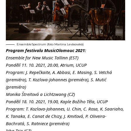
EnsembleSpectrum (foto Martina Levásovská)
Program festivalu MusicOlomouc 2021:
Ensemble for New Music Tallinn (EST)
Pondělí 11. 10. 2021, 20.00, Atrium, UCUP
Program: J. Repečkaite, A. Abbasi, E. Masing, S. Vetchá
(premiéra), T. Kozlova-Johannes (premiéra), S. Mutić
(premiéra)
Monika Štreitová a Lichtzwang (CZ)
Pondělí 18. 10. 2021, 19.00, Kaple Božího Těla, UCUP
Program: T. Kozlova-Johannes, U. Chin, C. Rosa, K. Saariaho,
K. Tanaka, E. Canat de Chizy, J. Kmiťová, P. Oliveira-
Bachratá, S. Ratniece (premiéra)
Isha Trio (CZ)