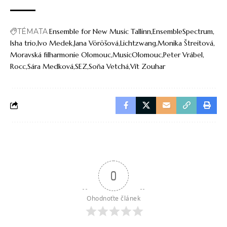
TÉMATA
Ensemble for New Music Tallinn
EnsembleSpectrum
Isha trio
Ivo Medek
Jana Vöröšová
Lichtzwang
Monika Štreitová
Moravská filharmonie Olomouc
MusicOlomouc
Peter Vrábel
Rocc
Sára Medková
SEZ
Soňa Vetchá
Vít Zouhar
0
Ohodnoťte článek