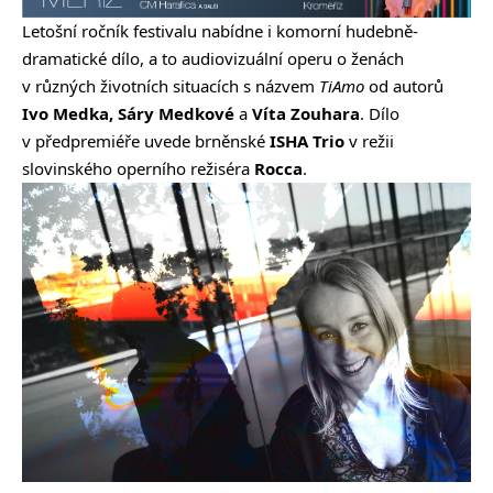
Letošní ročník festivalu nabídne i komorní hudebně-
dramatické dílo, a to audiovizuální operu o ženách
v různých životních situacích s názvem
TiAmo
od autorů
Ivo Medka, Sáry Medkové
a
Víta Zouhara
. Dílo
v předpremiéře uvede brněnské
ISHA Trio
v režii
slovinského operního režiséra
Rocca
.