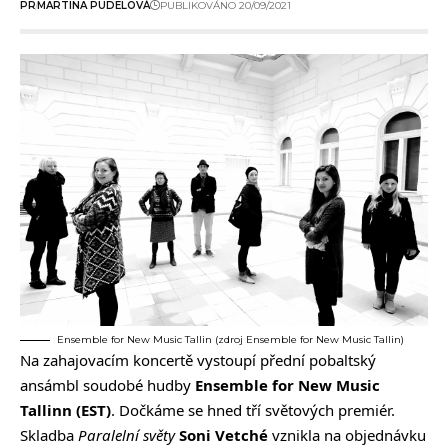
PR
MARTINA PUDELOVÁ
PUBLIKOVÁNO 20/09/2021
Ensemble for New Music Tallin (zdroj Ensemble for New Music Tallin)
Na zahajovacím koncertě vystoupí přední pobaltský
ansámbl soudobé hudby
Ensemble for New Music
Tallinn (EST)
. Dočkáme se hned tří světových premiér.
Skladba
Paralelní světy
So
ni Vetché
vznikla na objednávku