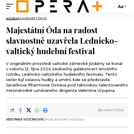
Aa
HUDBA
KLASIKA
RECENZE
Majestátní Óda na radost
slavnostně uzavřela Lednicko-
valtický hudební festival
V originálním prostředí valtické zámecké jízdárny se konal
v sobotu 12. října 2024 závěrečný galakoncert letošního
ročníku Lednicko-valtického hudebního festivalu. Tento
večer byl oslavou hudby a umění, kde se představila
Janáčkova filharmonie Ostrava pod taktovkou talentovaného
mezinárodně uznávaného dirigenta Valentina Uryupina.
6 MINUT ČTENÍ
VERONIKA VOJČÁKOVÁ
PUBLIKOVÁNO 14/10/2024