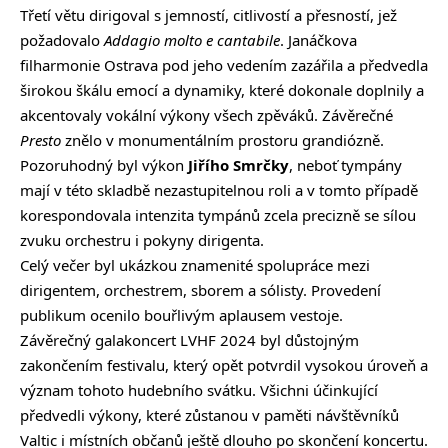
Třetí větu dirigoval s jemností, citlivostí a přesností, jež
požadovalo
Addagio molto e cantabile
. Janáčkova
filharmonie Ostrava pod jeho vedením zazářila a předvedla
širokou škálu emocí a dynamiky, které dokonale doplnily a
akcentovaly vokální výkony všech zpěváků. Závěrečné
Presto
znělo v monumentálním prostoru grandiózně.
Pozoruhodný byl výkon
Jiřího Smrčky
, neboť tympány
mají v této skladbě nezastupitelnou roli a v tomto případě
korespondovala intenzita tympánů zcela precizně se sílou
zvuku orchestru i pokyny dirigenta.
Celý večer byl ukázkou znamenité spolupráce mezi
dirigentem, orchestrem, sborem a sólisty. Provedení
publikum ocenilo bouřlivým aplausem vestoje.
Závěrečný galakoncert LVHF 2024 byl důstojným
zakončením festivalu, který opět potvrdil vysokou úroveň a
význam tohoto hudebního svátku. Všichni účinkující
předvedli výkony, které zůstanou v paměti návštěvníků
Valtic i místních občanů ještě dlouho po skončení koncertu.