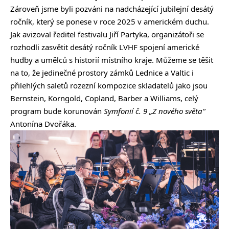
Zároveň jsme byli pozváni na nadcházející jubilejní desátý
ročník, který se ponese v roce 2025 v americkém duchu.
Jak avizoval ředitel festivalu Jiří Partyka, organizátoři se
rozhodli zasvětit desátý ročník LVHF spojení americké
hudby a umělců s historií místního kraje. Můžeme se těšit
na to, že jedinečné prostory zámků Lednice a Valtic i
přilehlých saletů rozezní kompozice skladatelů jako jsou
Bernstein, Korngold, Copland, Barber a Williams, celý
program bude korunován
Symfonií č. 9 „Z nového světa“
Antonína Dvořáka.