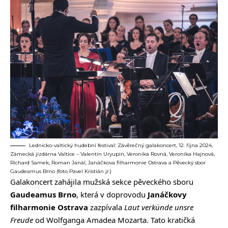
Lednicko-valtický hudební festival: Závěrečný galakoncert, 12. října 2024,
Zámecká jízdárna Valtice – Valentin Uryupin, Veronika Rovná, Veronika Hajnová,
Richard Samek, Roman Janál, Janáčkova filharmonie Ostrava a Pěvecký sbor
Gaudeamus Brno (foto Pavel Kristián jr.)
Galakoncert zahájila mužská sekce pěveckého sboru
Gaudeamus Brno
, která v doprovodu
Janáčkovy
filharmonie Ostrava
zazpívala
Laut verkünde unsre
Freude
od Wolfganga Amadea Mozarta. Tato kratičká