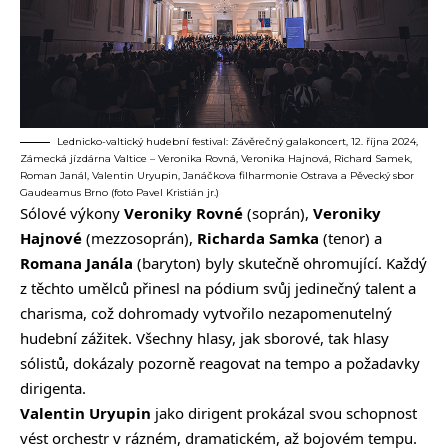
Lednicko-valtický hudební festival: Závěrečný galakoncert, 12. října 2024,
Zámecká jízdárna Valtice – Veronika Rovná, Veronika Hajnová, Richard Samek,
Roman Janál, Valentin Uryupin, Janáčkova filharmonie Ostrava a Pěvecký sbor
Gaudeamus Brno (foto Pavel Kristián jr.)
Sólové výkony
Veroniky Rovné
(soprán),
Veroniky
Hajnové
(mezzosoprán),
Richarda Samka
(tenor) a
Romana Janála
(baryton) byly skutečně ohromující. Každý
z těchto umělců přinesl na pódium svůj jedinečný talent a
charisma, což dohromady vytvořilo nezapomenutelný
hudební zážitek. Všechny hlasy, jak sborové, tak hlasy
sólistů, dokázaly pozorně reagovat na tempo a požadavky
dirigenta.
Valentin Uryupin
jako dirigent prokázal svou schopnost
vést orchestr v rázném, dramatickém, až bojovém tempu.