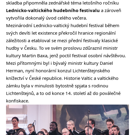
skladba připomněla zednářské téma letošního ročníku
Lednicko-valtického hudebního festivalu
a zároveň
vytvořila dokonalý úvod celého večera.
Mezinárodní Lednicko-valtický hudební festival během
svých devíti let existence překročil hranice regionální
záležitosti a etabloval se mezi přední festivaly klasické
hudby v Česku. To ve svém proslovu zdůraznil ministr
kultury Martin Baxa, jenž poctil festival osobní návštěvou.
Mezi přítomnými byl i bývalý ministr kultury Daniel
Herman, nyní honorární konzul Lichtenštejnského
knížectví v České republice. Historie Valtic a valtického
zámku byla v minulosti bytostně spjata s rodinou
Lichtenštejnů, a to od konce 14. století až do poválečné
konfiskace.