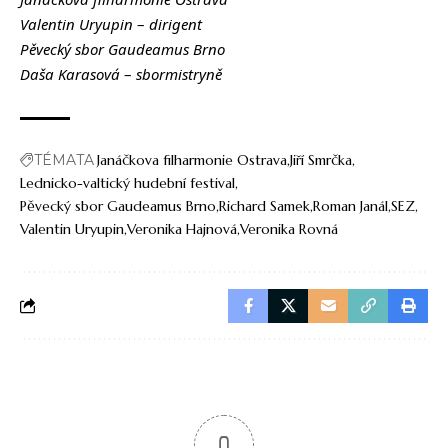
Valentin Uryupin
–
dirigent
Pěvecký sbor Gaudeamus Brno
Daša Karasová
–
sbormistryně
TÉMATA
Janáčkova filharmonie Ostrava
Jiří Smrčka
Lednicko-valtický hudební festival
Pěvecký sbor Gaudeamus Brno
Richard Samek
Roman Janál
SEZ
Valentin Uryupin
Veronika Hajnová
Veronika Rovná
0