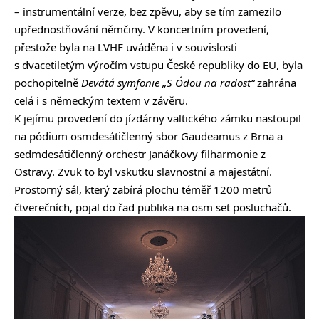
– instrumentální verze, bez zpěvu, aby se tím zamezilo
upřednostňování němčiny. V koncertním provedení,
přestože byla na LVHF uváděna i v souvislosti
s dvacetiletým výročím vstupu České republiky do EU, byla
pochopitelně
Devátá symfonie „S Ódou na radost“
zahrána
celá i s německým textem v závěru.
K jejímu provedení do jízdárny valtického zámku nastoupil
na pódium osmdesátičlenný sbor Gaudeamus z Brna a
sedmdesátičlenný orchestr Janáčkovy filharmonie z
Ostravy. Zvuk to byl vskutku slavnostní a majestátní.
Prostorný sál, který zabírá plochu téměř 1200 metrů
čtverečních, pojal do řad publika na osm set posluchačů.