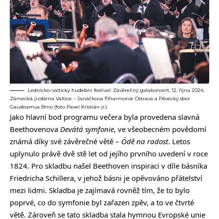
Lednicko-valtický hudební festival: Závěrečný galakoncert, 12. října 2024,
Zámecká jízdárna Valtice – Janáčkova filharmonie Ostrava a Pěvecký sbor
Gaudeamus Brno (foto Pavel Kristián jr.)
Jako hlavní bod programu večera byla provedena slavná
Beethovenova
Devátá symfonie
, ve všeobecném povědomí
známá díky své závěrečné větě –
Ódě na radost
. Letos
uplynulo právě dvě stě let od jejího prvního uvedení v roce
1824. Pro skladbu našel Beethoven inspiraci v díle básníka
Friedricha Schillera, v jehož básni je opěvováno přátelství
mezi lidmi. Skladba je zajímavá rovněž tím, že to bylo
poprvé, co do symfonie byl zařazen zpěv, a to ve čtvrté
větě. Zároveň se tato skladba stala hymnou Evropské unie