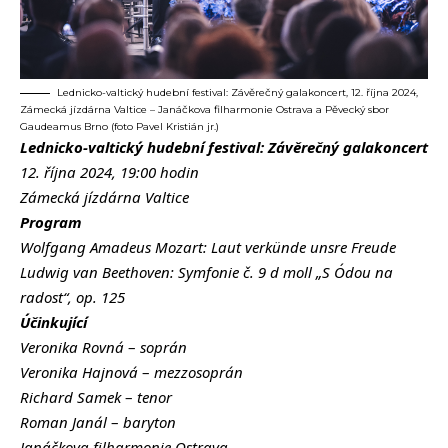
Lednicko-valtický hudební festival: Závěrečný galakoncert, 12. října 2024,
Zámecká jízdárna Valtice – Janáčkova filharmonie Ostrava a Pěvecký sbor
Gaudeamus Brno (foto Pavel Kristián jr.)
Lednicko-valtický hudební festival: Závěrečný galakoncert
12. října 2024, 19:00 hodin
Zámecká jízdárna Valtice
Program
Wolfgang Amadeus Mozart: Laut verkünde unsre Freude
Ludwig van Beethoven: Symfonie č. 9 d moll „S Ódou na
radost“, op. 125
Účinkující
Veronika Rovná
–
soprán
Veronika Hajnová
–
mezzosoprán
Richard Samek
–
tenor
Roman Janál
–
baryton
Janáčkova filharmonie Ostrava