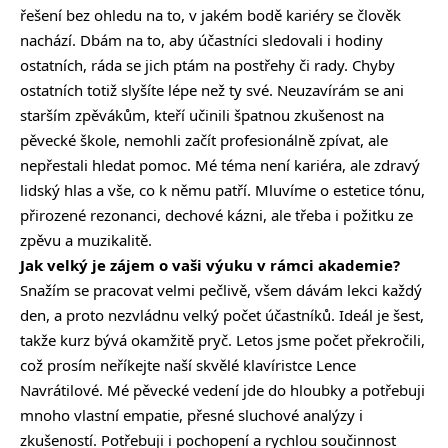
řešení bez ohledu na to, v jakém bodě kariéry se člověk
nachází. Dbám na to, aby účastníci sledovali i hodiny
ostatních, ráda se jich ptám na postřehy či rady. Chyby
ostatních totiž slyšíte lépe než ty své. Neuzavírám se ani
starším zpěvákům, kteří učinili špatnou zkušenost na
pěvecké škole, nemohli začít profesionálně zpívat, ale
nepřestali hledat pomoc. Mé téma není kariéra, ale zdravý
lidský hlas a vše, co k němu patří. Mluvíme o estetice tónu,
přirozené rezonanci, dechové kázni, ale třeba i požitku ze
zpěvu a muzikalitě.
Jak velký je zájem o vaši výuku v rámci akademie?
Snažím se pracovat velmi pečlivě, všem dávám lekci každý
den, a proto nezvládnu velký počet účastníků. Ideál je šest,
takže kurz bývá okamžitě pryč. Letos jsme počet překročili,
což prosím neříkejte naší skvělé klavíristce Lence
Navrátilové. Mé pěvecké vedení jde do hloubky a potřebuji
mnoho vlastní empatie, přesné sluchové analýzy i
zkušeností. Potřebuji i pochopení a rychlou součinnost