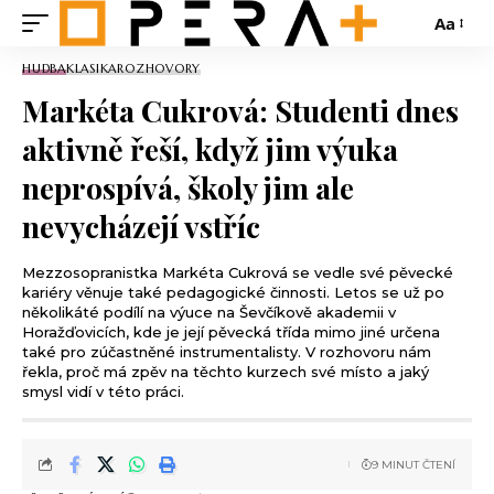
Aa
HUDBA
KLASIKA
ROZHOVORY
Markéta Cukrová: Studenti dnes
aktivně řeší, když jim výuka
neprospívá, školy jim ale
nevycházejí vstříc
Mezzosopranistka Markéta Cukrová se vedle své pěvecké
kariéry věnuje také pedagogické činnosti. Letos se už po
několikáté podílí na výuce na Ševčíkově akademii v
Horažďovicích, kde je její pěvecká třída mimo jiné určena
také pro zúčastněné instrumentalisty. V rozhovoru nám
řekla, proč má zpěv na těchto kurzech své místo a jaký
smysl vidí v této práci.
9 MINUT ČTENÍ