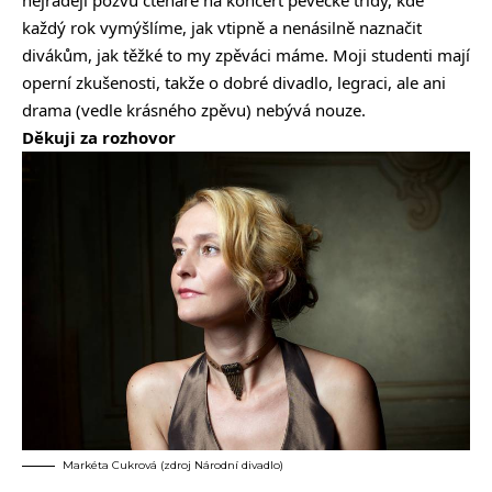
nejraději pozvu čtenáře na koncert pěvecké třídy, kde
každý rok vymýšlíme, jak vtipně a nenásilně naznačit
divákům, jak těžké to my zpěváci máme. Moji studenti mají
operní zkušenosti, takže o dobré divadlo, legraci, ale ani
drama (vedle krásného zpěvu) nebývá nouze.
Děkuji za rozhovor
Markéta Cukrová (zdroj Národní divadlo)