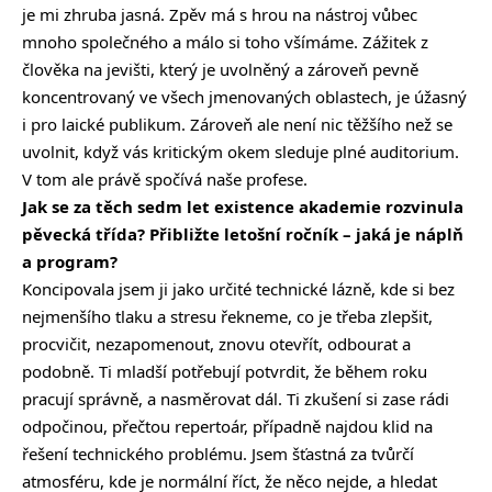
je mi zhruba jasná. Zpěv má s hrou na nástroj vůbec
mnoho společného a málo si toho všímáme. Zážitek z
člověka na jevišti, který je uvolněný a zároveň pevně
koncentrovaný ve všech jmenovaných oblastech, je úžasný
i pro laické publikum. Zároveň ale není nic těžšího než se
uvolnit, když vás kritickým okem sleduje plné auditorium.
V tom ale právě spočívá naše profese.
Jak se za těch sedm let existence akademie rozvinula
pěvecká třída? Přibližte letošní ročník – jaká je náplň
a program?
Koncipovala jsem ji jako určité technické lázně, kde si bez
nejmenšího tlaku a stresu řekneme, co je třeba zlepšit,
procvičit, nezapomenout, znovu otevřít, odbourat a
podobně. Ti mladší potřebují potvrdit, že během roku
pracují správně, a nasměrovat dál. Ti zkušení si zase rádi
odpočinou, přečtou repertoár, případně najdou klid na
řešení technického problému. Jsem šťastná za tvůrčí
atmosféru, kde je normální říct, že něco nejde, a hledat