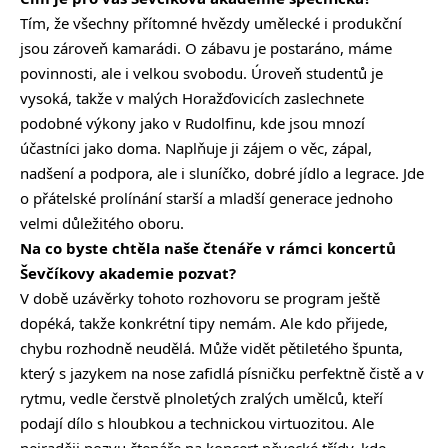
Tím, že všechny přítomné hvězdy umělecké i produkční
jsou zároveň kamarádi. O zábavu je postaráno, máme
povinnosti, ale i velkou svobodu. Úroveň studentů je
vysoká, takže v malých Horažďovicích zaslechnete
podobné výkony jako v Rudolfinu, kde jsou mnozí
účastníci jako doma. Naplňuje ji zájem o věc, zápal,
nadšení a podpora, ale i sluníčko, dobré jídlo a legrace. Jde
o přátelské prolínání starší a mladší generace jednoho
velmi důležitého oboru.
Na co byste chtěla naše čtenáře v rámci koncertů
Ševčíkovy akademie pozvat?
V době uzávěrky tohoto rozhovoru se program ještě
dopéká, takže konkrétní tipy nemám. Ale kdo přijede,
chybu rozhodně neudělá. Může vidět pětiletého špunta,
který s jazykem na nose zafidlá písničku perfektně čistě a v
rytmu, vedle čerstvě plnoletých zralých umělců, kteří
podají dílo s hloubkou a technickou virtuozitou. Ale