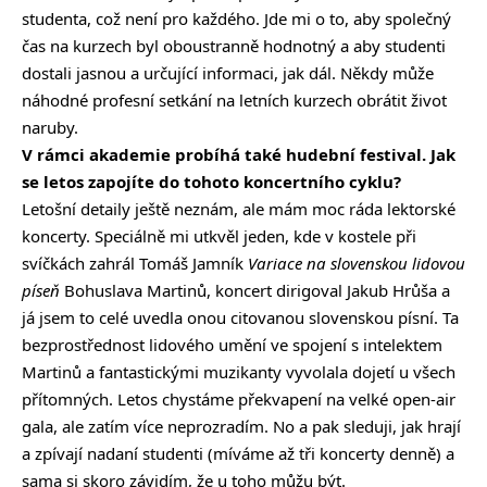
studenta, což není pro každého. Jde mi o to, aby společný
čas na kurzech byl oboustranně hodnotný a aby studenti
dostali jasnou a určující informaci, jak dál. Někdy může
náhodné profesní setkání na letních kurzech obrátit život
naruby.
V rámci akademie probíhá také hudební festival. Jak
se letos zapojíte do tohoto koncertního cyklu?
Letošní detaily ještě neznám, ale mám moc ráda lektorské
koncerty. Speciálně mi utkvěl jeden, kde v kostele při
svíčkách zahrál Tomáš Jamník
Variace na slovenskou lidovou
píseň
Bohuslava Martinů, koncert dirigoval Jakub Hrůša a
já jsem to celé uvedla onou citovanou slovenskou písní. Ta
bezprostřednost lidového umění ve spojení s intelektem
Martinů a fantastickými muzikanty vyvolala dojetí u všech
přítomných. Letos chystáme překvapení na velké open-air
gala, ale zatím více neprozradím. No a pak sleduji, jak hrají
a zpívají nadaní studenti (míváme až tři koncerty denně) a
sama si skoro závidím, že u toho můžu být.