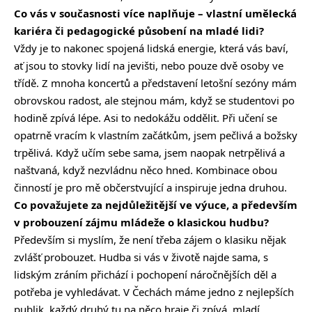
Co vás v současnosti více naplňuje – vlastní umělecká
kariéra či pedagogické působení na mladé lidi?
Vždy je to nakonec spojená lidská energie, která vás baví,
ať jsou to stovky lidí na jevišti, nebo pouze dvě osoby ve
třídě. Z mnoha koncertů a představení letošní sezóny mám
obrovskou radost, ale stejnou mám, když se studentovi po
hodině zpívá lépe. Asi to nedokážu oddělit. Při učení se
opatrně vracím k vlastním začátkům, jsem pečlivá a božsky
trpělivá. Když učím sebe sama, jsem naopak netrpělivá a
naštvaná, když nezvládnu něco hned. Kombinace obou
činností je pro mě občerstvující a inspiruje jedna druhou.
Co považujete za nejdůležitější ve výuce, a především
v probouzení zájmu mládeže o klasickou hudbu?
Především si myslím, že není třeba zájem o klasiku nějak
zvlášť probouzet. Hudba si vás v životě najde sama, s
lidským zráním přichází i pochopení náročnějších děl a
potřeba je vyhledávat. V Čechách máme jedno z nejlepších
publik, každý druhý tu na něco hraje či zpívá, mladí