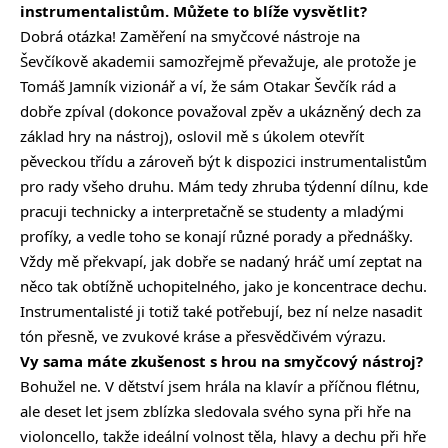
instrumentalistům. Můžete to blíže vysvětlit?
Dobrá otázka! Zaměření na smyčcové nástroje na
Ševčíkově akademii samozřejmě převažuje, ale protože je
Tomáš Jamník vizionář a ví, že sám Otakar Ševčík rád a
dobře zpíval (dokonce považoval zpěv a ukázněný dech za
základ hry na nástroj), oslovil mě s úkolem otevřít
pěveckou třídu a zároveň být k dispozici instrumentalistům
pro rady všeho druhu. Mám tedy zhruba týdenní dílnu, kde
pracuji technicky a interpretačně se studenty a mladými
profíky, a vedle toho se konají různé porady a přednášky.
Vždy mě překvapí, jak dobře se nadaný hráč umí zeptat na
něco tak obtížně uchopitelného, jako je koncentrace dechu.
Instrumentalisté ji totiž také potřebují, bez ní nelze nasadit
tón přesně, ve zvukové kráse a přesvědčivém výrazu.
Vy sama máte zkušenost s hrou na smyčcový nástroj?
Bohužel ne. V dětství jsem hrála na klavír a příčnou flétnu,
ale deset let jsem zblízka sledovala svého syna při hře na
violoncello, takže ideální volnost těla, hlavy a dechu při hře