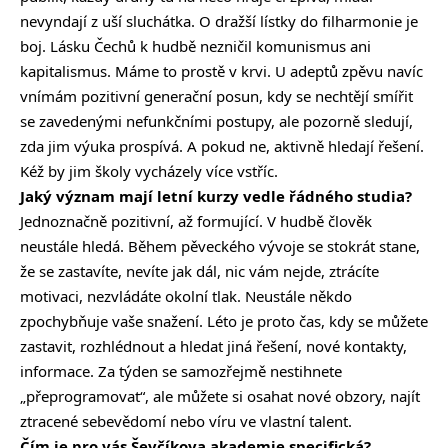
nevyndají z uší sluchátka. O dražší lístky do filharmonie je
boj. Lásku Čechů k hudbě nezničil komunismus ani
kapitalismus. Máme to prostě v krvi. U adeptů zpěvu navíc
vnímám pozitivní generační posun, kdy se nechtějí smířit
se zavedenými nefunkčními postupy, ale pozorně sledují,
zda jim výuka prospívá. A pokud ne, aktivně hledají řešení.
Kéž by jim školy vycházely více vstříc.
Jaký význam mají letní kurzy vedle řádného studia?
Jednoznačně pozitivní, až formující. V hudbě člověk
neustále hledá. Během pěveckého vývoje se stokrát stane,
že se zastavíte, nevíte jak dál, nic vám nejde, ztrácíte
motivaci, nezvládáte okolní tlak. Neustále někdo
zpochybňuje vaše snažení. Léto je proto čas, kdy se můžete
zastavit, rozhlédnout a hledat jiná řešení, nové kontakty,
informace. Za týden se samozřejmě nestihnete
„přeprogramovat“, ale můžete si osahat nové obzory, najít
ztracené sebevědomí nebo víru ve vlastní talent.
Čím je pro vás Ševčíkova akademie specifická?