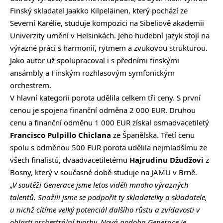
Finský skladatel Jaakko Kilpeläinen, který pochází ze
Severní Karélie, studuje kompozici na Sibeliově akademii
Univerzity umění v Helsinkách. Jeho hudební jazyk stojí na
výrazné práci s harmonií, rytmem a zvukovou strukturou.
Jako autor už spolupracoval i s předními finskými
ansámbly a Finským rozhlasovým symfonickým
orchestrem.
V hlavní kategorii porota udělila celkem tři ceny. S první
cenou je spojena finanční odměna 2 000 EUR. Druhou
cenu a finanční odměnu 1 000 EUR získal osmadvacetiletý
Francisco Pulpillo Chiclana
ze Španělska. Třetí cenu
spolu s odměnou 500 EUR porota udělila nejmladšímu ze
všech finalistů, dvaadvacetiletému
Hajrudinu Džudžovi
z
Bosny, který v současné době studuje na JAMU v Brně.
„V soutěži Generace jsme letos viděli mnoho výrazných
talentů. Snažili jsme se podpořit ty skladatelky a skladatele,
u nichž cítíme velký potenciál dalšího růstu a zvídavosti v
oblasti orchestrální tvorby. Nová podoba Generace je