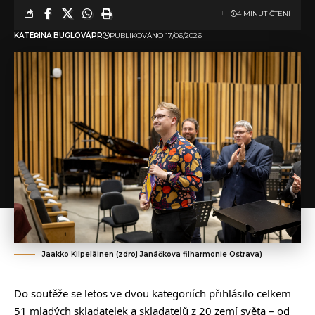
4 MINUT ČTENÍ
KATEŘINA BUGLOVÁ
PR
PUBLIKOVÁNO 17/06/2026
Jaakko Kilpeläinen (zdroj Janáčkova filharmonie Ostrava)
Do soutěže se letos ve dvou kategoriích přihlásilo celkem
51 mladých skladatelek a skladatelů z 20 zemí světa – od