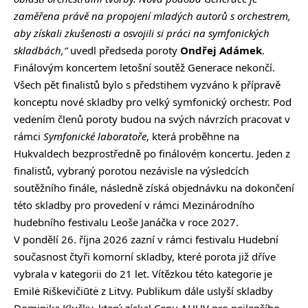
zaměřena právě na propojení mladých autorů s orchestrem,
aby získali zkušenosti a osvojili si práci na symfonických
skladbách,“
uvedl předseda poroty
Ondřej Adámek
.
Finálovým koncertem letošní soutěž Generace nekončí.
Všech pět finalistů bylo s předstihem vyzváno k přípravě
konceptu nové skladby pro velký symfonický orchestr. Pod
vedením členů poroty budou na svých návrzích pracovat v
rámci
Symfonické laboratoře
, která proběhne na
Hukvaldech bezprostředně po finálovém koncertu. Jeden z
finalistů, vybraný porotou nezávisle na výsledcích
soutěžního finále, následně získá objednávku na dokončení
této skladby pro provedení v rámci Mezinárodního
hudebního festivalu Leoše Janáčka v roce 2027.
V pondělí 26. října 2026 zazní v rámci festivalu Hudební
současnost čtyři komorní skladby, které porota již dříve
vybrala v kategorii do 21 let. Vítězkou této kategorie je
Emilė Riškevičiūtė z Litvy. Publikum dále uslyší skladby