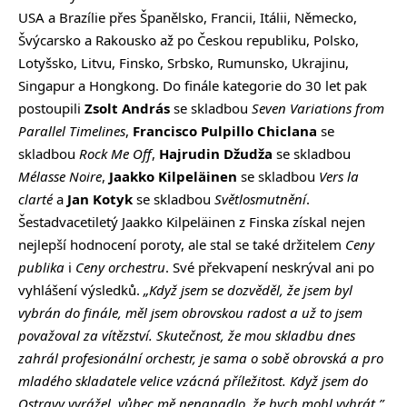
USA a Brazílie přes Španělsko, Francii, Itálii, Německo,
Švýcarsko a Rakousko až po Českou republiku, Polsko,
Lotyšsko, Litvu, Finsko, Srbsko, Rumunsko, Ukrajinu,
Singapur a Hongkong. Do finále kategorie do 30 let pak
postoupili
Zsolt András
se skladbou
Seven Variations from
Parallel Timelines
,
Francisco Pulpillo Chiclana
se
skladbou
Rock Me Off
,
Hajrudin Džudža
se skladbou
Mélasse Noire
,
Jaakko Kilpeläinen
se skladbou
Vers la
clarté
a
Jan Kotyk
se skladbou
Světlosmutnění
.
Šestadvacetiletý Jaakko Kilpeläinen z Finska získal nejen
nejlepší hodnocení poroty, ale stal se také držitelem
Ceny
publika
i
Ceny orchestru
. Své překvapení neskrýval ani po
vyhlášení výsledků.
„Když jsem se dozvěděl, že jsem byl
vybrán do finále, měl jsem obrovskou radost a už to jsem
považoval za vítězství. Skutečnost, že mou skladbu dnes
zahrál profesionální orchestr, je sama o sobě obrovská a pro
mladého skladatele velice vzácná příležitost. Když jsem do
Ostravy vyrážel, vůbec mě nenapadlo, že bych mohl vyhrát.”