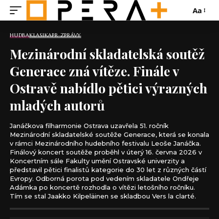
Aa
HUDBA
KLASIKA
PR ZPRÁVY
Mezinárodní skladatelská soutěž
Generace zná vítěze. Finále v
Ostravě nabídlo pětici výrazných
mladých autorů
Janáčkova filharmonie Ostrava uzavřela 51. ročník
Mezinárodní skladatelské soutěže Generace, která se konala
v rámci Mezinárodního hudebního festivalu Leoše Janáčka.
Finálový koncert soutěže proběhl v úterý 16. června 2026 v
Koncertním sále Fakulty umění Ostravské univerzity a
představil pětici finalistů kategorie do 30 let z různých částí
Evropy. Odborná porota pod vedením skladatele Ondřeje
Adámka po koncertě rozhodla o vítězi letošního ročníku.
Tím se stal Jaakko Kilpeläinen se skladbou Vers la clarté.