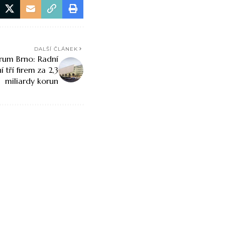
DALŠÍ ČLÁNEK
trum Brno: Radní
 tří firem za 2,3
miliardy korun