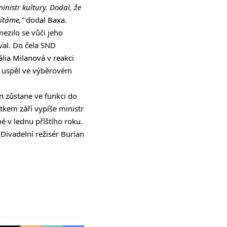
inistr kultury. Dodal, že
vítáme,“
dodal Baxa.
ezilo se vůči jeho
val. Do čela SND
ália Milanová v reakci
 co uspěl ve výběrovém
an zůstane ve funkci do
tkem září vypíše ministr
é v lednu příštího roku.
 Divadelní režisér Burian