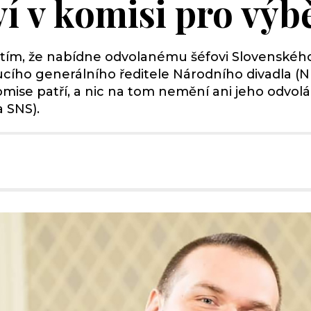
ví v komisi pro výb
s tím, že nabídne odvolanému šéfovi Slovenského
cího generálního ředitele Národního divadla (ND)
omise patří, a nic na tom nemění ani jeho odvolán
a SNS).