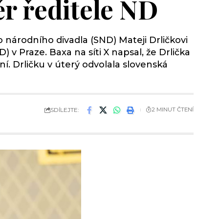
ěr ředitele ND
 národního divadla (SND) Mateji Drličkovi
 v Praze. Baxa na síti X napsal, že Drlička
í. Drličku v úterý odvolala slovenská
SDÍLEJTE:
2 MINUT ČTENÍ