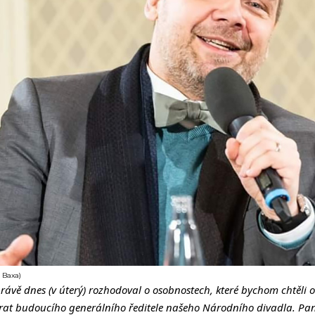
 Baxa)
rávě dnes (v úterý) rozhodoval o osobnostech, které bychom chtěli os
írat budoucího generálního ředitele našeho Národního divadla. Pan