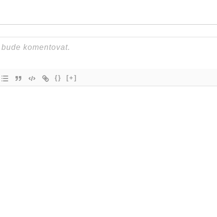
{}
[+]