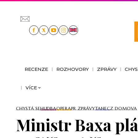
RECENZE
ROZHOVORY
ZPRÁVY
CHYS
VÍCE
CHYSTÁ SE
HUDBA
OPERA
PR ZPRÁVY
TANEC
Z DOMOVA
Ministr Baxa pl