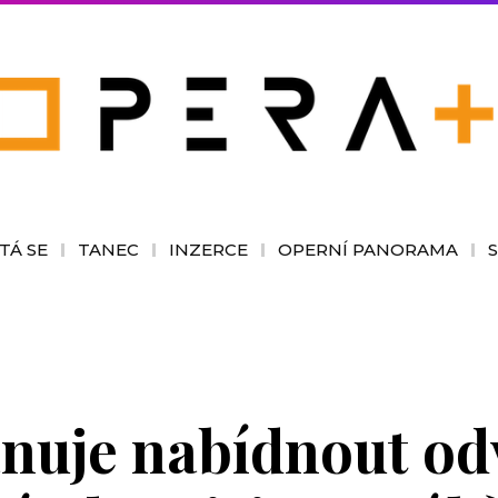
TÁ SE
TANEC
INZERCE
OPERNÍ PANORAMA
ánuje nabídnout o