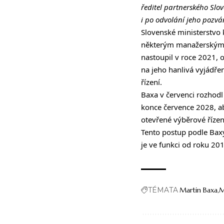
ředitel partnerského Slov
i po odvolání jeho pozván
Slovenské ministerstvo 
některým manažerským p
nastoupil v roce 2021, o
na jeho hanlivá vyjádřen
řízení.
Baxa v červenci rozhod
konce července 2028
, 
otevřené výběrové řízen
Tento postup podle Baxy 
je ve funkci od roku 201
TÉMATA
Martin Baxa
M