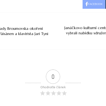
FACEBOOK
Janáčkovo kulturní cen
klady Broumovska okoření
vybrali nabídku sdružení
Väisänen a klavírista Jari Tyni
0
Ohodnoťte článek