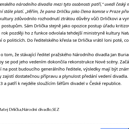
enského národního divadla mezi tyto osobnosti patří,“ uvedl český m
í stále platí. „Věřím, že pana Drličku jako člena komise v Praze při
kultury zdůvodnilo rozhodnutí ztrátou důvěry vůči Drličkovi
a vym
ostupům. Sám Drlička stejně jako opozice postup úřadu kritizo
 rok později ho z funkce odvolala tehdejší ministryně kultury Nat
í o politicích. Do ředitelského křesla se Drlička vrátil loni poté,
l o tom,
že stávající ředitel pražského Národního divadla Jan Buri
aby se pod jeho vedením dokončila rekonstrukce Nové scény. Začá
í na post budoucího generálního ředitele, výsledky mají být znám
zajistí dostatečnou přípravu a plynulost předání vedení divadla.
3 a patří k nejdéle sloužícím šéfům divadel v České republice.
atej Drlička
Národní divadlo
SEZ