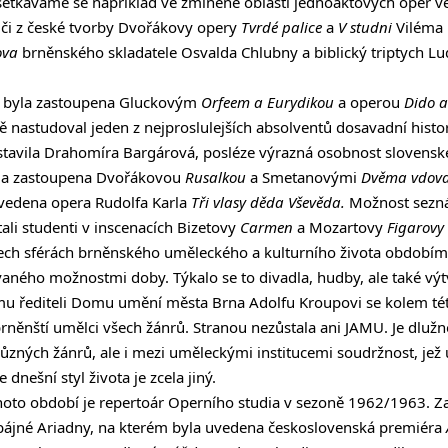
setkáváme se například ve zmíněné oblasti jednoaktových oper ved
í
či z české tvorby Dvořákovy opery
Tvrdé palice
a
V studni
Viléma 
ova
brněnského skladatele Osvalda Chlubny a biblický triptych L
 byla zastoupena Gluckovým
Orfeem a Eurydikou
a operou
Dido a
ě nastudoval jeden z nejproslulejších absolventů dosavadní his
dstavila Drahomíra Bargárová, posléze výrazná osobnost slovensk
yla zastoupena Dvořákovou
Rusalkou
a Smetanovými
Dvěma vdov
uvedena opera Rudolfa Karla
Tři vlasy děda Vševěda.
Možnost seznám
ali studenti v inscenacích Bizetovy
Carmen
a Mozartovy
Figarovy 
všech sférách brněnského uměleckého a kulturního života období
vaného možnostmi doby. Týkalo se to divadla, hudby, ale také v
u řediteli Domu umění města Brna Adolfu Kroupovi se kolem této
rněnští umělci všech žánrů. Stranou nezůstala ani JAMU. Je dlužno
různých žánrů, ale i mezi uměleckými institucemi soudržnost, jež
dnešní styl života je zcela jiný.
oto období je repertoár Operního studia v sezoně 1962/1963. Z
 bájné Ariadny, na kterém byla uvedena československá premiéra