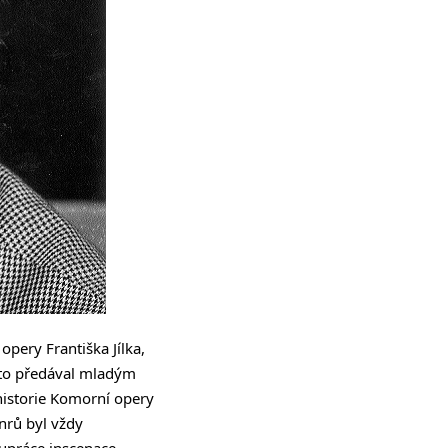
opery Františka Jílka,
sto předával mladým
historie Komorní opery
nrů byl vždy
lupráce inscenace.