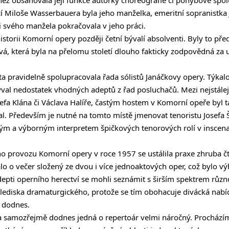
cí Miloše Wasserbauera byla jeho manželka, emeritní sopranistka
ti svého manžela pokračovala v jeho práci.
 historii Komorní opery později četní bývalí absolventi. Byly to př
, která byla na přelomu století dlouho fakticky zodpovědná za 
a pravidelně spolupracovala řada sólistů Janáčkovy opery. Týkal
val nedostatek vhodných adeptů z řad posluchačů. Mezi nejstále
osefa Klána či Václava Halíře, častým hostem v Komorní opeře byl
kal. Především je nutné na tomto místě jmenovat tenoristu Josefa 
lným a výborným interpretem špičkových tenorových rolí v inscenac
o provozu Komorní opery v roce 1957 se ustálila praxe zhruba č
alo o večer složený ze dvou i více jednoaktových oper, což bylo 
depti operního herectví se mohli seznámit s širším spektrem různo
lediska dramaturgického, protože se tím obohacuje divácká nabíd
a dodnes.
a samozřejmě dodnes jedná o repertoár velmi náročný. Procházím