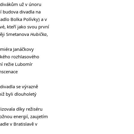
i divákům už v únoru
í budova divadla na
vadlo Bolka Polívky) a v
vé, kteří jako svou první
ději Smetanova
Hubička
,
emiéra Janáčkovy
ského rozhlasového
ní režie Lubomír
inscenace
divadla se výrazně
iž byli dlouholetý
zovala díky režiséru
ožnou energií, zaujetím
dle v Bratislavě v