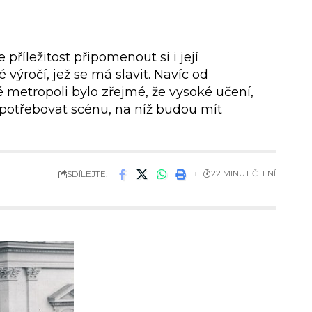
íležitost připomenout si i její
 výročí, jež se má slavit. Navíc od
metropoli bylo zřejmé, že vysoké učení,
 potřebovat scénu, na níž budou mít
SDÍLEJTE:
22 MINUT ČTENÍ