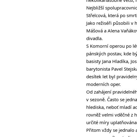
Nejbližší spolupracovni
Střelcová, která po smr
Jako režiséři působili v
Mášová a Alena Vaňáková
divadla.
S Komorní operou po lét
pánských postav, kde bý
basisty Jana Hladíka, J
barytonista Pavel Stejs
desítek let byl pravide
moderních oper.
Od zahájení pravidelnéh
v sezoně. Často se jedn
hlediska, neboť mladí a
rovněž velmi vděčné z h
určité míry uplatňován
Přitom vždy se jednalo 