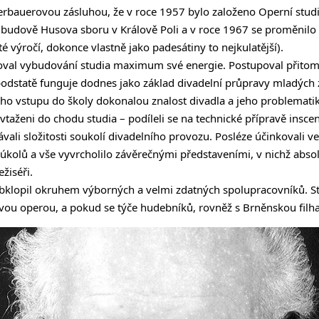
rbauerovou zásluhou, že v roce 1957 bylo založeno Operní studi
 v budově Husova sboru v Králově Poli a v roce 1967 se proměni
té výročí, dokonce vlastně jako padesátiny to nejkulatější).
val vybudování studia maximum své energie. Postupoval přitom 
odstatě funguje dodnes jako základ divadelní průpravy mladých 
ho vstupu do školy dokonalou znalost divadla a jeho problematiky
vtaženi do chodu studia – podíleli se na technické přípravě inscena
ali složitosti soukolí divadelního provozu. Posléze účinkovali ve
kolů a vše vyvrcholilo závěrečnými představeními, v nichž absol
ežiséři.
bklopil okruhem výborných a velmi zdatných spolupracovníků. St
vou operou, a pokud se týče hudebníků, rovněž s Brněnskou filh