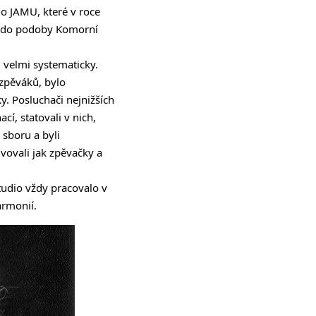
o JAMU, které v roce
lo do podoby Komorní
velmi systematicky.
zpěváků, bylo
. Posluchači nejnižších
cí, statovali v nich,
 sboru a byli
vovali jak zpěvačky a
udio vždy pracovalo v
armonií.