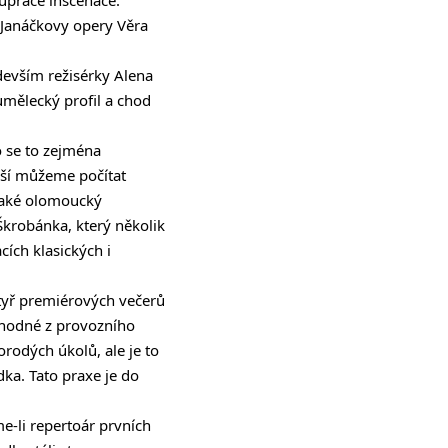
 Janáčkovy opery Věra
edevším režisérky Alena
umělecký profil a chod
o se to zejména
jší můžeme počítat
 také olomoucký
Škrobánka, který několik
ích klasických i
tyř premiérových večerů
výhodné z provozního
rodých úkolů, ale je to
ka. Tato praxe je do
e-li repertoár prvních