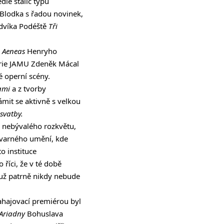
le stálic typu
Blodka s řadou novinek,
udvíka Podéště
Tři
 Aeneas
Henryho
torie JAMU Zdeněk Mácal
é operní scény.
ami
a z tvorby
it se aktivně s velkou
svatby.
m nebývalého rozkvětu,
ýtvarného umění, kde
 instituce
 říci, že v té době
 už patrně nikdy nebude
ahajovací premiérou byl
Ariadny
Bohuslava