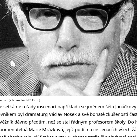
auer (foto archiv ND Brno)
e setkáme u řady inscenací například i se jménem šéfa Janáčkovy 
vníkem byl dramaturg Václav Nosek a své bohaté zkušenosti ča
Věžník dávno předtím, než se stal řádným profesorem školy. Do 
pomenutelná Marie Mrázková, jejíž podíl na inscenacích všech žá
než obsahovala její funkce autorky choreografie či pohybové spo