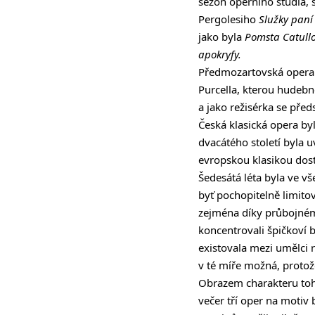
sezon operního studia, 
Pergolesiho
Služky pan
jako byla
Pomsta Catull
apokryfy.
Předmozartovská opera
Purcella, kterou hudebn
a jako režisérka se pře
Česká klasická opera b
dvacátého století byla 
evropskou klasikou dost
Šedesátá léta byla ve 
byť pochopitelně limito
zejména díky průbojném
koncentrovali špičkoví b
existovala mezi umělci 
v té míře možná, protože 
Obrazem charakteru toh
večer tří oper na motiv