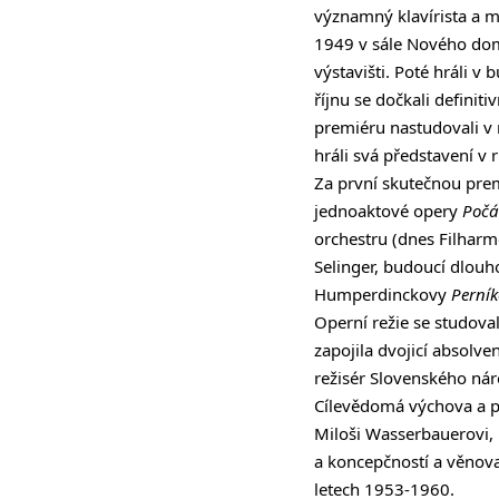
významný klavírista a m
1949 v sále Nového dom
výstavišti. Poté hráli v
říjnu se dočkali definit
premiéru nastudovali v
hráli svá představení v
Za první skutečnou pre
jednoaktové opery
Počá
orchestru (dnes Filharm
Selinger, budoucí dlouh
Humperdinckovy
Perní
Operní režie se studova
zapojila dvojicí absolve
režisér Slovenského nár
Cílevědomá výchova a př
Miloši Wasserbauerovi, 
a koncepčností a věnova
letech 1953-1960.