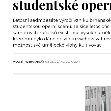
studentské oper
Letošní sedmdesáté výročí vzniku brněnské 
studentskou operní scénu. Ta sice letos ofici
samotných začátků existence vysoké umělec
kterému bylo dáno do vínku vychovávat rovn
možnost své umělecké vlohy kultivovat.
MOJMÍR WEIMANN
PUBLIKOVÁNO 20/10/2017