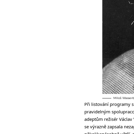
Miloš Wasserb
Při listování programy s
pravidelným spolupraco
adeptům režisér Václav 
se výrazně zapsala neza
několikanásobně větší, 