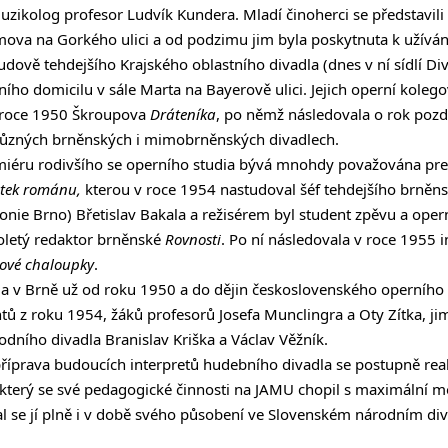
uzikolog profesor Ludvík Kundera. Mladí činoherci se představil
ova na Gorkého ulici a od podzimu jim byla poskytnuta k užíván
 budově tehdejšího Krajského oblastního divadla (dnes v ní sídlí Di
ivního domicilu v sále Marta na Bayerově ulici. Jejich operní kolego
 roce 1950 Škroupova
Dráteníka
, po němž následovala o rok poz
 různých brněnských i mimobrněnských divadlech.
miéru rodivšího se operního studia bývá mnohdy považována pr
tek románu,
kterou v roce 1954 nastudoval šéf tehdejšího brněn
onie Brno) Břetislav Bakala a režisérem byl student zpěvu a oper
oletý redaktor brněnské
Rovnosti
. Po ní následovala v roce 1955 
kové chaloupky
.
la v Brně už od roku 1950 a do dějin československého operního 
ntů z roku 1954, žáků profesorů Josefa Munclingra a Oty Zítka, jim
odního divadla Branislav Kriška a Václav Věžník.
íprava budoucích interpretů hudebního divadla se postupně reali
který se své pedagogické činnosti na JAMU chopil s maximální m
l se jí plně i v době svého působení ve Slovenském národním diva