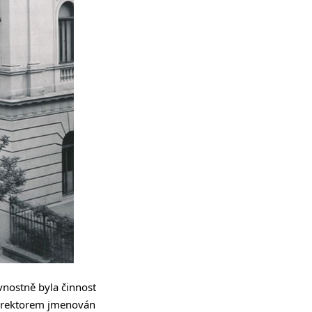
avnostně byla činnost
ím rektorem jmenován