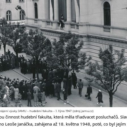
hájení výuky JAMU – hudební fakulta – 1. října 1947 (zdroj jamu.cz)
vou činnost hudební fakulta, která měla třiadvacet posluchačů. Sl
éno Leoše Janáčka, zahájena až 18. května 1948, poté, co byl jej