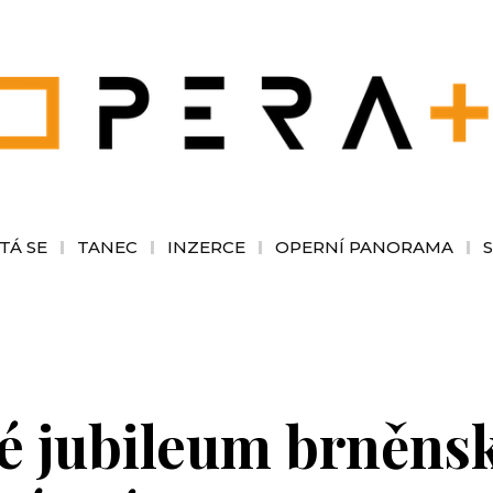
TÁ SE
TANEC
INZERCE
OPERNÍ PANORAMA
 jubileum brněnsk