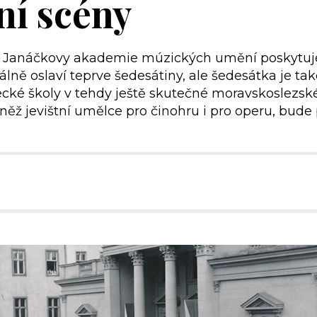
ní scény
Janáčkovy akademie múzických umění poskytuje př
álně oslaví teprve šedesátiny, ale šedesátka je také
ké školy v tehdy ještě skutečné moravskoslezské 
ěž jevištní umělce pro činohru i pro operu, bude