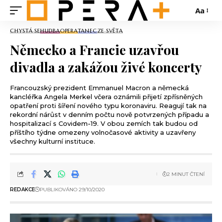
Aa
CHYSTÁ SE
HUDBA
OPERA
TANEC
ZE SVĚTA
Německo a Francie uzavřou
divadla a zakážou živé koncerty
Francouzský prezident Emmanuel Macron a německá
kancléřka Angela Merkel včera oznámili přijetí zpřísněných
opatření proti šíření nového typu koronaviru. Reagují tak na
rekordní nárůst v denním počtu nově potvrzených případu a
hospitalizací s Covidem-19. V obou zemích tak budou od
příštího týdne omezeny volnočasové aktivity a uzavřeny
všechny kulturní instituce.
2 MINUT ČTENÍ
REDAKCE
PUBLIKOVÁNO 29/10/2020