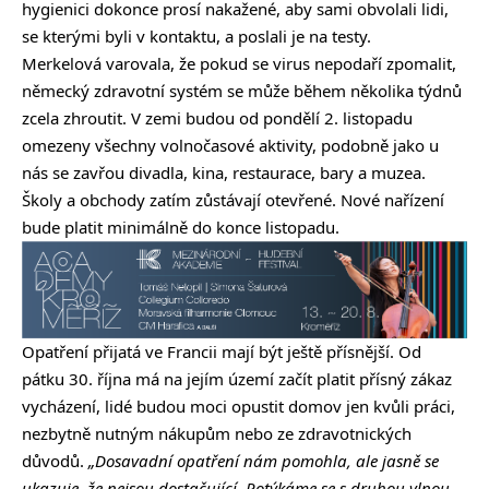
hygienici dokonce prosí nakažené, aby sami obvolali lidi,
se kterými byli v kontaktu, a poslali je na testy.
Merkelová varovala, že pokud se virus nepodaří zpomalit,
německý zdravotní systém se může během několika týdnů
zcela zhroutit. V zemi budou od pondělí 2. listopadu
omezeny všechny volnočasové aktivity, podobně jako u
nás se zavřou divadla, kina, restaurace, bary a muzea.
Školy a obchody zatím zůstávají otevřené. Nové nařízení
bude platit minimálně do konce listopadu.
Opatření přijatá ve Francii mají být ještě přísnější. Od
pátku 30. října má na jejím území začít platit přísný zákaz
vycházení, lidé budou moci opustit domov jen kvůli práci,
nezbytně nutným nákupům nebo ze zdravotnických
důvodů.
„Dosavadní opatření nám pomohla, ale jasně se
ukazuje, že nejsou dostačující. Potýkáme se s druhou vlnou,