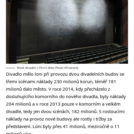
Nové divadlo v Plzni (foto Pavel Křivánek)
Divadlo mělo loni při provozu dvou divadelních budov se
třemi scénami náklady 230 milionů korun, téměř 181
milionů dalo město. V roce 2014, kdy přecházelo z
dosluhujícího komorního do nového divadla, byly náklady
204 milionů a v roce 2013 pouze v komorním a velkém
divadle, tedy jen dvou scénách, 182 milionů. S rostoucími
náklady na provoz nové budovy ale rostly i tržby za
představení. Loni byly přes 41 milionů, meziročně o 11
milionů více.