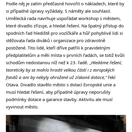
Podle něj je zatím předčasné hovořit o nákladech, které by
si případné úpravy vyžádaly. S náměty ale souhlasil.
Umělecká rada navrhuje uspořádat workshop s městem,
které divadlo zřizuje, a hledat řešení. Na špatný přístup do
spodních řad hlediště pro vozíčkáře a hůř pohyblivé lidi si
stěžovala řada diváků i organizace pro zdravotně
postižené. Tito lidé, kteří dříve patřili k pravidelným
předplatitelům a měli místa v prvních řadách, se totiž kvůli
schodům nedostanou níž než k 23. řadě. „
Hledáme řešení,
teoreticky by se mohlo hradit velkou částí i z evropských
fondů a ani by nebyly ohrožené už získané dotace,“
řekl
Otava. Divadlo stavělo město s dotací Evropské unie a
musí hledat řešení, aby případné úpravy neporušily
podmínky dotace a garance stavby. Aktivitu ale musí
vyvinout město.