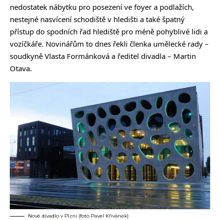
nedostatek nábytku pro posezení ve foyer a podlažích,
nestejné nasvícení schodiště v hledišti a také špatný
přístup do spodních řad hlediště pro méně pohyblivé lidi a
vozíčkáře. Novinářům to dnes řekli členka umělecké rady –
soudkyně Vlasta Formánková a ředitel divadla – Martin
Otava.
Nové divadlo v Plzni (foto Pavel Křivánek)