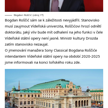
Bogdan Roščić (zdroj YT)
Bogdan Roščić sám se k záležitosti nevyjádřil. Stanovisko
musí zaujmout Vídeňská univerzita, Roščićovi hrozí odnětí
doktorátu. Jaký vliv bude mít odhalení na jeho funkci v čele
Vídeňské státní opery není jasné. Ministr kultury Drozda
zatím stanovisko nezaujal.
O jmenování manažera Sony Classical Bogdana Roščiće
intendantem Vídeňské státní opery na období 2020-2025
jsme informovali na konci loňského roku
zde
.