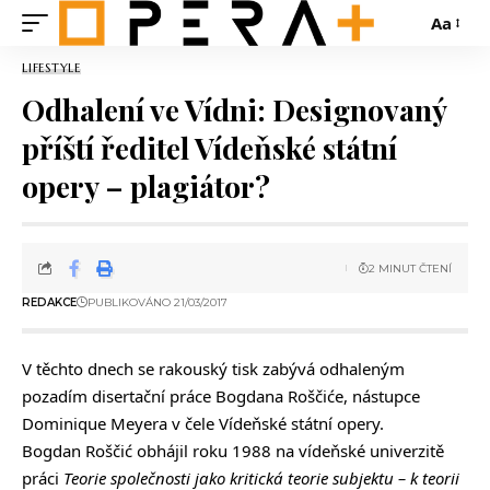
Aa
LIFESTYLE
Odhalení ve Vídni: Designovaný
příští ředitel Vídeňské státní
opery – plagiátor?
2 MINUT ČTENÍ
REDAKCE
PUBLIKOVÁNO 21/03/2017
V těchto dnech se rakouský tisk zabývá odhaleným
pozadím disertační práce Bogdana Roščiće, nástupce
Dominique Meyera v čele Vídeňské státní opery.
Bogdan Roščić obhájil roku 1988 na vídeňské univerzitě
práci
Teorie společnosti jako kritická teorie subjektu – k teorii