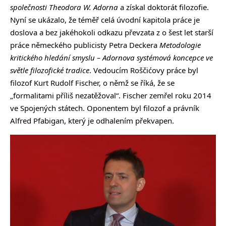
společnosti Theodora W. Adorna
a získal doktorát filozofie.
Nyní se ukázalo, že téměř celá úvodní kapitola práce je
doslova a bez jakéhokoli odkazu převzata z o šest let starší
práce německého publicisty Petra Deckera
Metodologie
kritického hledání smyslu – Adornova systémová koncepce ve
světle filozofické tradice
. Vedoucím Roščićovy práce byl
filozof Kurt Rudolf Fischer, o němž se říká, že se
„formalitami příliš nezatěžoval“. Fischer zemřel roku 2014
ve Spojených státech. Oponentem byl filozof a právník
Alfred Pfabigan, který je odhalením překvapen.