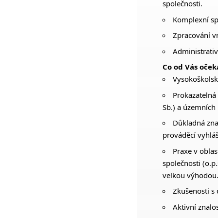
společnosti.
Komplexní spr
Zpracování vn
Administrativ
Co od Vás oče
Vysokoškolsk
Prokazatelná 
Sb.) a územních 
Důkladná znal
prováděcí vyhláš
Praxe v oblas
společnosti (o.p
velkou výhodou
Zkušenosti s 
Aktivní znalos