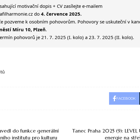
sahující motivační dopis + CV zasílejte e-mailem
afilharmonie.cz
do
4. července 2025.
e pozveme k osobním pohovorům. Pohovory se uskuteční v kanc
ěstí Míru 10, Plzeň
.
rmín pohovorů je 21. 7. 2025 (I. kolo) a 23. 7. 2025 (II. kolo).
átů
FACEBOOK
 uvedl do funkce generální
Tanec Praha 2025 (9): LEVEL U
ního institutu pro kulturu
energie na stř