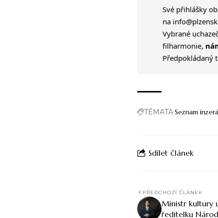
Své přihlášky ob
na
info@plzensk
Vybrané uchazeč
filharmonie,
nám
Předpokládaný te
TÉMATA
Seznam inzer
Sdílet článek
PŘEDCHOZÍ ČLÁNEK
Ministr kultury
ředitelku Národ