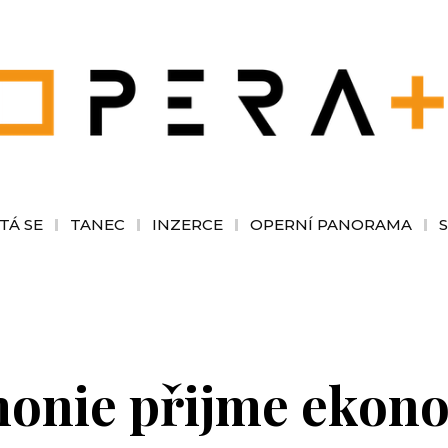
TÁ SE
TANEC
INZERCE
OPERNÍ PANORAMA
monie přijme ekon