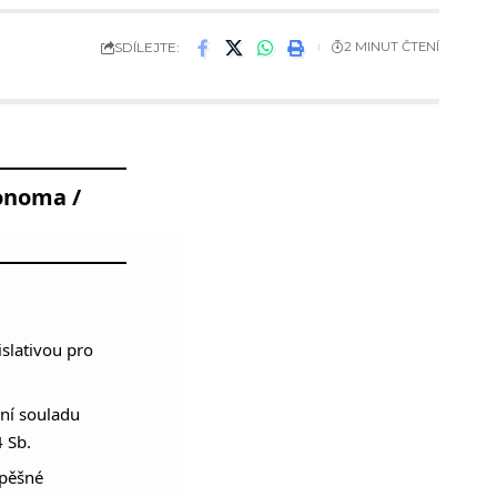
SDÍLEJTE:
2 MINUT ČTENÍ
konoma /
islativou pro
ění souladu
 Sb.
spěšné