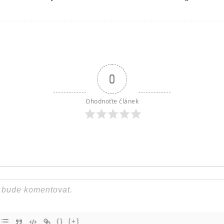
0
Ohodnoťte článek
{}
[+]