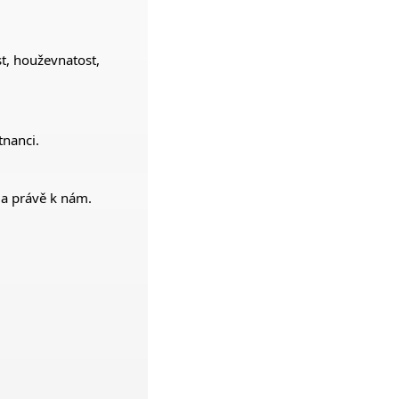
st, houževnatost,
tnanci.
la právě k nám.