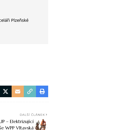
eláři Plzeňské
DALŠÍ ČLÁNEK
P – Elektrizující
eše WPP Vltavská