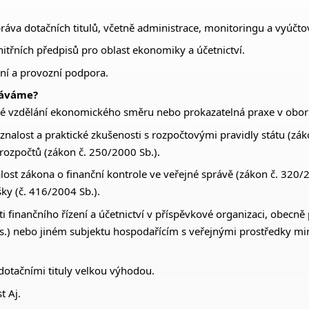
áva dotačních titulů, včetně administrace, monitoringu a vyúčto
itřních předpisů pro oblast ekonomiky a účetnictví.
ní a provozní podpora.
káváme?
é vzdělání ekonomického směru nebo prokazatelná praxe v obor
znalost a praktické zkušenosti s rozpočtovými pravidly státu (zá
rozpočtů (zákon č. 250/2000 Sb.).
ost zákona o finanční kontrole ve veřejné správě (zákon č. 320/2
ky (č. 416/2004 Sb.).
ti finančního řízení a účetnictví v příspěvkové organizaci, obecn
.s.) nebo jiném subjektu hospodařícím s veřejnými prostředky mi
.
dotačními tituly velkou výhodou.
t Aj.