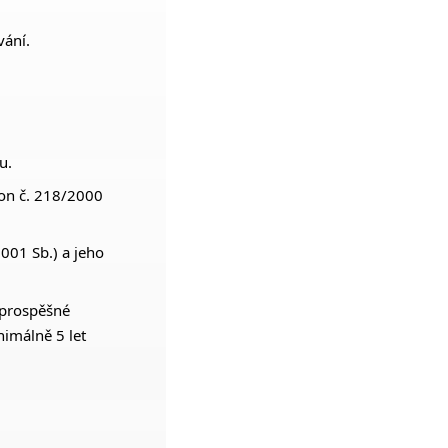
vání.
u.
kon č. 218/2000
001 Sb.) a jeho
ě prospěšné
nimálně 5 let