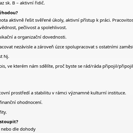
z sk. B – aktivní řidič.
výhodou?
ota aktivně řešit svěřené úkoly, aktivní přístup k práci. Pracovito
vědnost, pečlivost a spolehlivost.
kační a organizační dovednosti.
covat nezávisle a zároveň úzce spolupracovat s ostatními zaměs
t Nj.
is, ve kterém nám sdělíte, proč byste se rád/ráda připojil/připoji
ovní prostředí a stabilitu v rámci významné kulturní instituce.
finanční ohodnocení.
ity.
stoupit?
5 nebo dle dohody