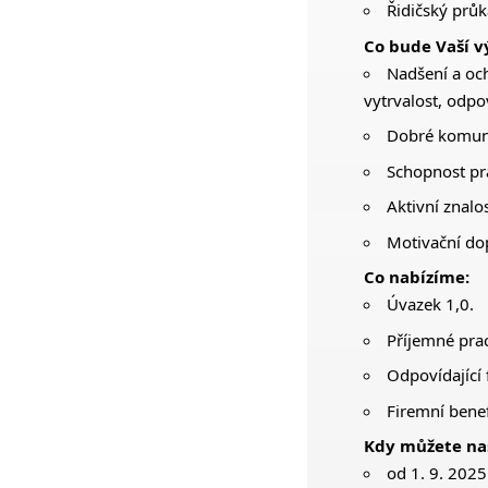
Řidičský průka
Co bude Vaší 
Nadšení a och
vytrvalost, odpo
Dobré komuni
Schopnost pra
Aktivní znalos
Motivační dop
Co nabízíme:
Úvazek 1,0.
Příjemné prac
Odpovídající 
Firemní benef
Kdy můžete na
od 1. 9. 202