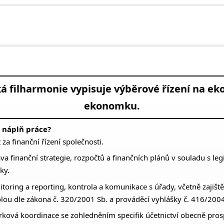
á filharmonie vypisuje výběrové řízení na e
ekonomku.
 náplň práce?
a finanční řízení společnosti.
va finanční strategie, rozpočtů a finančních plánů v souladu s leg
ky.
toring a reporting, kontrola a komunikace s úřady, včetně zajišt
olou dle zákona č. 320/2001 Sb. a prováděcí vyhlášky č. 416/2004
rková koordinace se zohledněním specifik účetnictví obecně pro