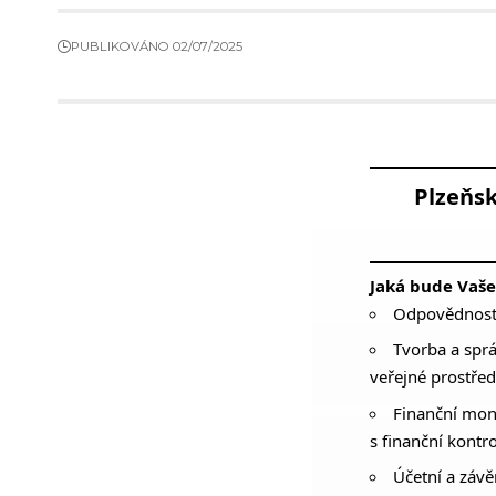
PUBLIKOVÁNO 02/07/2025
Plzeňsk
Jaká bude Vaše
Odpovědnost z
Tvorba a sprá
veřejné prostřed
Finanční moni
s finanční kontr
Účetní a závě