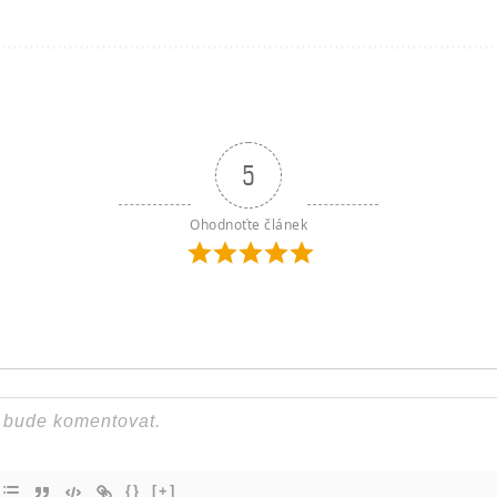
5
Ohodnoťte článek
{}
[+]