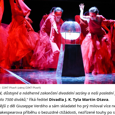
– DJKT Plzeň (zdroj DJKT Plzeň)
pé, důstojné a nádherné zakončení divadelní sezóny a naši poslední 
ilo 7500 diváků,
“ říká ředitel
Divadla J. K. Tyla
Martin Otava
.
ější z děl Giuseppe Verdiho a sám skladatel ho prý miloval více n
hakespearova příběhu o bezuzdné ctižádosti, nezřízené touhy po st