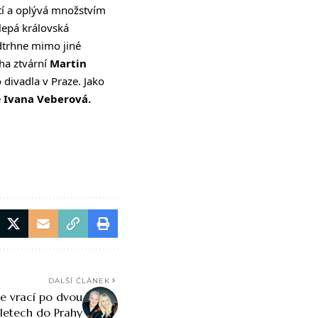
tí a oplývá množstvím
olepá královská
odtrhne mimo jiné
ha ztvární
Martin
 divadla v Praze. Jako
e
Ivana Veberová.
DALŠÍ ČLÁNEK
se vrací po dvou
letech do Prahy