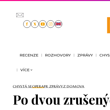
RECENZE
ROZHOVORY
ZPRÁVY
CHYS
VÍCE
CHYSTÁ SE
OPERA
PR ZPRÁVY
Z DOMOVA
Po dvou zrušenýc