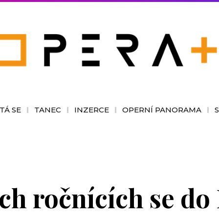
TÁ SE
TANEC
INZERCE
OPERNÍ PANORAMA
h ročnících se do 