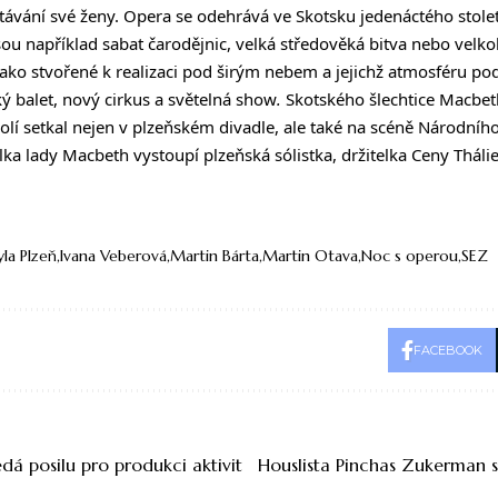
ávání své ženy. Opera se odehrává ve Skotsku jedenáctého stole
sou například sabat čarodějnic, velká středověká bitva nebo velk
jako stvořené k realizaci pod širým nebem a jejichž atmosféru p
ý balet, nový cirkus a světelná show
.
Skotského šlechtice Macbet
 rolí setkal nejen v plzeňském divadle, ale také na scéně Národního
ka lady Macbeth vystoupí plzeňská sólistka, držitelka Ceny Tháli
yla Plzeň
Ivana Veberová
Martin Bárta
Martin Otava
Noc s operou
SEZ
FACEBOOK
dá posilu pro produkci aktivit
Houslista Pinchas Zukerman 