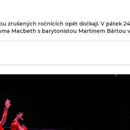
vou zrušených ročnících opět dočkají. V pátek 24
rama Macbeth s barytonistou Martinem Bártou v ti