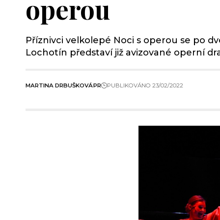
operou
Příznivci velkolepé Noci s operou se po d
Lochotín představí již avizované operní d
MARTINA DRBUŠKOVÁ
PR
PUBLIKOVÁNO 23/02/2022