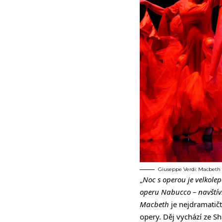
Giuseppe Verdi: Macbeth 
„
Noc s operou je velkole
operu Nabucco – navštív
Macbeth
je nejdramatičt
opery. Děj vychází ze S