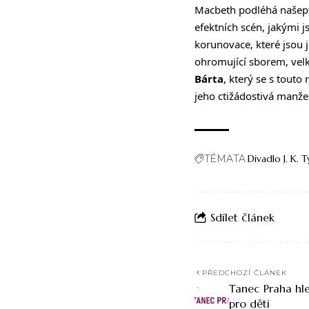
Macbeth podléhá našept
efektních scén, jakými j
korunovace, které jsou 
ohromující sborem, velk
Bárta
, který se s touto
jeho ctižádostivá manžel
TÉMATA
Divadlo J. K. T
Sdílet článek
PŘEDCHOZÍ ČLÁNEK
Tanec Praha hle
pro děti