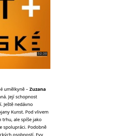
slé umělkyně –
Zuzana
ná. Její schopnost
í. Ještě nedávno
ojany Kunst. Pod vlivem
trhu, ale spíše jako
rze spolupráci. Podobně
ckých osobností, Evy