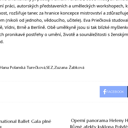
tační práci, autorských představeních a uměleckých workshopech, k
st, rozšiřuje tanec za hranice koncepce mistrovství a zdůrazňuje
 (nikoli od jednoho, vědoucího, učitele). Eva Priečková studovala
avě, Vídni, Brně a Berlíně. Obě umělkyně jsou si tak blízké myšle
jich pronikavé postřehy o umění, životě a sounáležitosti s žensk
d.
Hana Polanská Turečková
SEZ
Zuzana Žabková
FACEBOOK
Operní panorama Heleny Ha
national Ballet Gala plné
Různé afekty kyklopa Polyf
d