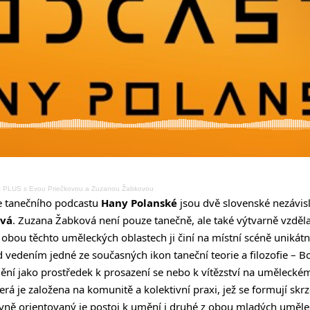
 PLUS s Evou Priečkovou a Zuzanou Žabkovou
le tanečního podcastu
Hany Polanské
jsou dvě slovenské nezávi
ová
. Zuzana Žabková není pouze tanečně, ale také výtvarně vzděla
obou těchto uměleckých oblastech ji činí na místní scéně unikátn
 vedením jedné ze současných ikon taneční teorie a filozofie – B
í jako prostředek k prosazení se nebo k vítězství na uměleckém 
která je založena na komunitě a kolektivní praxi, jež se formují sk
ně orientovaný je postoj k umění i druhé z obou mladých uměle