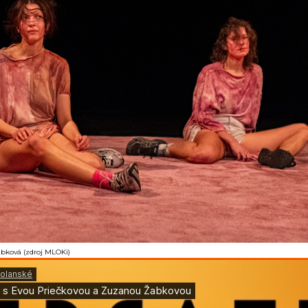
bková (zdroj MLOKi)