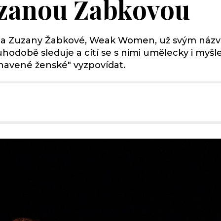
uzanou Žabkovou
é a Zuzany Žabkové, Weak Women, už svým názv
odobě sleduje a cítí se s nimi umělecky i myšl
unavené ženské" vyzpovídat.