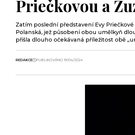
Priečkovou a Z
Zatím poslední představení Evy Priečkov
Polanská, jež působení obou umělkyň dlouh
přišla dlouho očekávaná příležitost obě „
REDAKCE
PUBLIKOVÁNO 19/04/2024