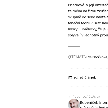
Priečkové. V její dizer
zejména na žitou zkušeno
skupině od sebe navzájem
taneční teorii v Bratisl
lidsky i umělecky, že je
splývají v jednotný prou
TÉMATA
Eva Priečková
Sdílet článek
PŘEDCHOZÍ ČLÁNEK
Bubeníček Inter
světových hvěz