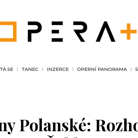
TÁ SE
TANEC
INZERCE
OPERNÍ PANORAMA
ny Polanské: Rozh