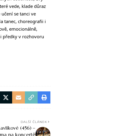
teré vede, klade důraz
 učení se tanci ve
 tanec, choreografii i
nkově, emocionálně,
ými předky v rozhovoru
DALŠÍ ČLÁNEK
vlíkové (456) –
éma na koncertě