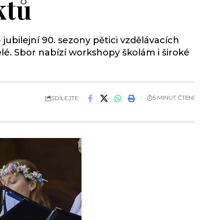
ktů
ubilejní 90. sezony pětici vzdělávacích
ělé. Sbor nabízí workshopy školám i široké
SDÍLEJTE:
5 MINUT ČTENÍ