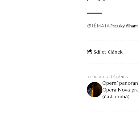
TÉMATA
Pražský filhar
Sdílet článek
PŘEDCHOZÍ ČLÁNEK
Operní panoram
Opera Nova pra
(část druhá)