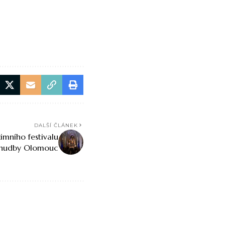
DALŠÍ ČLÁNEK
imního festivalu
 hudby Olomouc