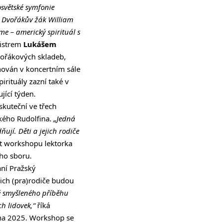
světské symfonie
l Dvořákův žák William
me – americký spirituál s
mistrem
Lukášem
vořákových skladeb,
nován v koncertním sále
irituály zazní také v
jící týden.
skuteční ve třech
ského Rudolfina.
„Jedná
ňují. Děti a jejich rodiče
t workshopu lektorka
ého sboru.
ání Pražský
jich (pra)rodiče budou
 smyšleného příběhu
h lidovek,“
říká
na 2025. Workshop se