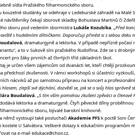
šebně sídla Pražského filharmonického sboru.
 u kouzelné studánky se odehraje v Ledeburské zahradě na Malé S
ké návštěvníky čekají sborové skladby Bohuslava Martinů či Zde
ého sboru pod vedením sbormistra
Lukáše Kozubíka
.
„Před konc
viště s hudebními dílničkami. Doporučuji přinést si s sebou deku 
Boudalová
, dramaturgyně a lektorka. V případě nepřízně počasí
riantu“, a to v Sukově síni pražského Rudolfina. Zde se s drob
cert pro žáky prvních až čtvrtých tříd základních škol.
otaj je určen všem zájemcům od dvanácti let, kteří chtějí prozko
 předchozí zkušenosti. V rámci workshopů si účastníci vyzkouší, 
ích nácviků až po samotnou přípravu na koncert a profesionální
 hlasem, zlepší své dýchání, dozvědí se, jak se o svůj hlas správně s
lára Boudalová
.
„S tím vším pomohou zkušení zpěváci a členové 
dodává lektorka a dramaturgyně. Čtyři pěvecké dílny proběhnou
filharmonického sboru, bývalé barokní knihovně.
na němž vystoupí také posluchači
Akademie PFS
k poctě Soni Čer
 kostele U Salvátora. Veškeré dotazy k edukačním programům m
ovat na e-mail
edukace@choir.cz
.