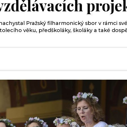
 vzdělávacích proje
hystal Pražský filharmonický sbor v rámci své j
atolecího věku, předškoláky, školáky a také dosp