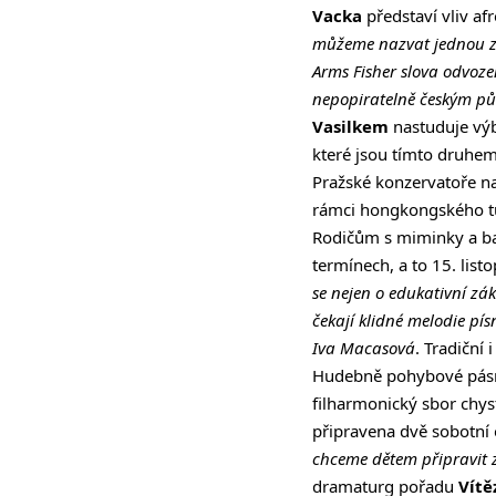
Vacka
představí vliv a
můžeme nazvat jednou z 
Arms Fisher slova odvoze
nepopiratelně českým p
Vasilkem
nastuduje výb
které jsou tímto druhem
Pražské konzervatoře na 
rámci hongkongského tur
Rodičům s miminky a bat
termínech, a to 15. lis
se nejen o edukativní zák
čekají klidné melodie pís
Iva Macasová
. Tradiční
Hudebně pohybové pásmo 
filharmonický sbor chyst
připravena dvě sobotní 
chceme dětem připravit z
dramaturg pořadu
Vítě