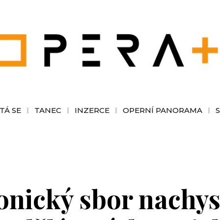
TÁ SE
TANEC
INZERCE
OPERNÍ PANORAMA
nický sbor nachyst