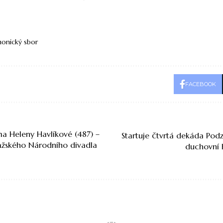
monický sbor
FACEBOOK
a Heleny Havlíkové (487) –
Startuje čtvrtá dekáda Podz
žského Národního divadla
duchovní