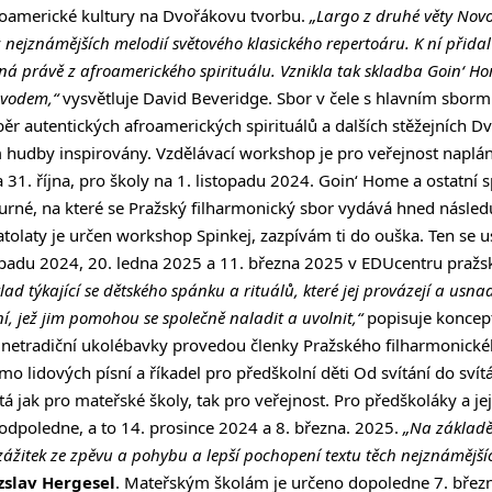
froamerické kultury na Dvořákovu tvorbu.
„Largo z druhé věty Novo
nejznámějších melodií světového klasického repertoáru. K ní přida
ná právě z afroamerického spirituálu. Vznikla tak skladba Goin‘ Ho
ůvodem,“
vysvětluje David Beveridge. Sbor v čele s hlavním sbor
ěr autentických afroamerických spirituálů a dalších stěžejních D
 hudby inspirovány. Vzdělávací workshop je pro veřejnost naplá
31. října, pro školy na 1. listopadu 2024. Goin‘ Home a ostatní sp
né, na které se Pražský filharmonický sbor vydává hned následu
olaty je určen workshop Spinkej, zazpívám ti do ouška. Ten se u
topadu 2024, 20. ledna 2025 a 11. března 2025 v EDUcentru praž
lad týkající se dětského spánku a rituálů, které jej provázejí a usnad
ní, jež jim pomohou se společně naladit a uvolnit,“
popisuje koncep
 i netradiční ukolébavky provedou členky Pražského filharmonick
lidových písní a říkadel pro předškolní děti Od svítání do svít
á jak pro mateřské školy, tak pro veřejnost. Pro předškoláky a je
odpoledne, a to 14. prosince 2024 a 8. března. 2025.
„Na základě
ážitek ze zpěvu a pohybu a lepší pochopení textu těch nejznámějšíc
zslav Hergesel
. Mateřským školám je určeno dopoledne 7. břez