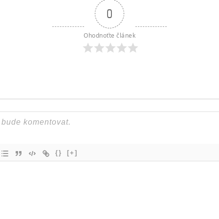
0
Ohodnoťte článek
{}
[+]