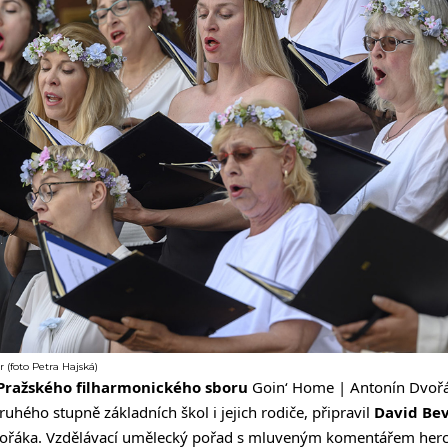
 (foto Petra Hajská)
Pražského filharmonického sboru
Goin‘ Home | Antonín Dvořák
druhého stupně základních škol i jejich rodiče, připravil
David Be
Dvořáka. Vzdělávací umělecký pořad s mluveným komentářem her