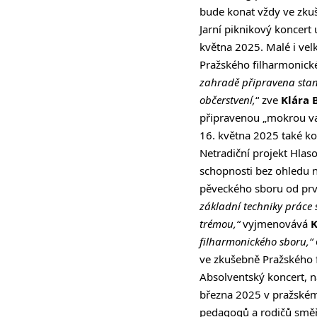
bude konat vždy ve zku
Jarní piknikový koncert
května 2025. Malé i vel
Pražského filharmonick
zahradě připravena stano
občerstvení,
“ zve
Klára 
připravenou „mokrou va
16. května 2025 také kon
Netradiční projekt Hlas
schopnosti bez ohledu na
pěveckého sboru od prvn
základní techniky práce s
trémou,“
vyjmenovává
K
filharmonického sboru,“
ve zkušebně Pražského 
Absolventský koncert, 
března 2025 v pražském
pedagogů a rodičů směř