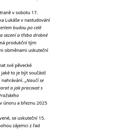
traně v sobotu 17.
ňka Lukáše v nastudování
ertem budou po celé
na sezení a třeba drobné
 má produkční tým
nými obměnami uskuteční
umat své pěvecké
jaké to je být součástí
 nahrávání.
„Naučí se
tarat a jak pracovat s
Pražského
 v únoru a březnu 2025
vené, se uskuteční 15.
ohou zájemci z řad