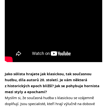
Jako sólista hrajete jak klasickou, tak současnou
hudbu, díla autorů 20. století. Je vám některá
z historických epoch bližší? Jak se pohybuje hornista
mezi styly a epochami?
Myslím si, že současná hudba s klasickou se vzájemně
doplňují. Jsou specialisté, kteří hrají výlučně na dobové