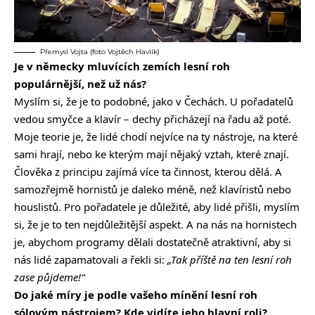
Přemysl Vojta (foto Vojtěch Havlík)
Je v německy mluvících zemích lesní roh
populárnější, než už nás?
Myslím si, že je to podobné, jako v Čechách. U pořadatelů
vedou smyčce a klavír – dechy přicházejí na řadu až poté.
Moje teorie je, že lidé chodí nejvíce na ty nástroje, na které
sami hrají, nebo ke kterým mají nějaký vztah, které znají.
Člověka z principu zajímá více ta činnost, kterou dělá. A
samozřejmě hornistů je daleko méně, než klavíristů nebo
houslistů. Pro pořadatele je důležité, aby lidé přišli, myslím
si, že je to ten nejdůležitější aspekt. A na nás na hornistech
je, abychom programy dělali dostatečně atraktivní, aby si
nás lidé zapamatovali a řekli si:
„Tak příště na ten lesní roh
zase půjdeme!“
Do jaké míry je podle vašeho mínění lesní roh
sólovým nástrojem? Kde vidíte jeho hlavní roli?