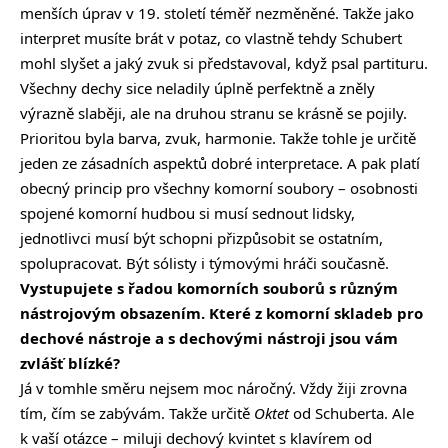
menších úprav v 19. století téměř nezměněné. Takže jako
interpret musíte brát v potaz, co vlastně tehdy Schubert
mohl slyšet a jaký zvuk si představoval, když psal partituru.
Všechny dechy sice neladily úplně perfektně a zněly
výrazně slaběji, ale na druhou stranu se krásně se pojily.
Prioritou byla barva, zvuk, harmonie. Takže tohle je určitě
jeden ze zásadních aspektů dobré interpretace. A pak platí
obecný princip pro všechny komorní soubory – osobnosti
spojené komorní hudbou si musí sednout lidsky,
jednotlivci musí být schopni přizpůsobit se ostatním,
spolupracovat. Být sólisty i týmovými hráči současně.
Vystupujete s řadou komorních souborů s různým
nástrojovým obsazením. Které z komorní skladeb pro
dechové nástroje a s dechovými nástroji jsou vám
zvlášť blízké?
Já v tomhle směru nejsem moc náročný. Vždy žiji zrovna
tím, čím se zabývám. Takže určitě
Oktet
od Schuberta. Ale
k vaší otázce – miluji dechový kvintet s klavírem od