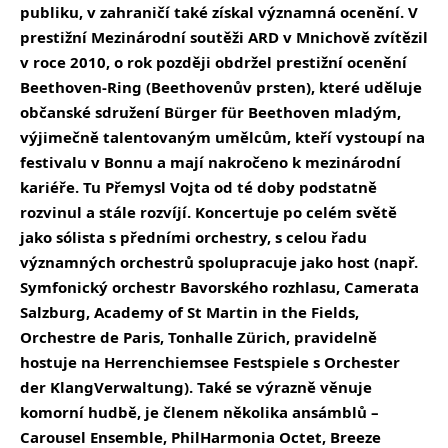
publiku, v zahraničí také získal významná ocenění. V
prestižní Mezinárodní soutěži ARD v Mnichově zvítězil
v roce 2010, o rok později obdržel prestižní ocenění
Beethoven-Ring (Beethovenův prsten), které uděluje
občanské sdružení Bürger für Beethoven mladým,
výjimečně talentovaným umělcům, kteří vystoupí na
festivalu v Bonnu a mají nakročeno k mezinárodní
kariéře. Tu Přemysl Vojta od té doby podstatně
rozvinul a stále rozvíjí. Koncertuje po celém světě
jako sólista s předními orchestry, s celou řadu
významných orchestrů spolupracuje jako host (např.
Symfonický orchestr Bavorského rozhlasu, Camerata
Salzburg, Academy of St Martin in the Fields,
Orchestre de Paris, Tonhalle Zürich, pravidelně
hostuje na Herrenchiemsee Festspiele s Orchester
der KlangVerwaltung). Také se výrazně věnuje
komorní hudbě, je členem několika ansámblů –
Carousel Ensemble, PhilHarmonia Octet, Breeze