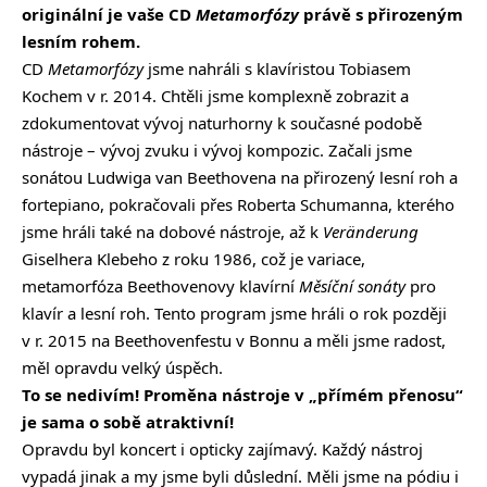
originální je vaše CD
Metamorfózy
právě s přirozeným
lesním rohem.
CD
Metamorfózy
jsme nahráli s klavíristou Tobiasem
Kochem v r. 2014. Chtěli jsme komplexně zobrazit a
zdokumentovat vývoj naturhorny k současné podobě
nástroje – vývoj zvuku i vývoj kompozic. Začali jsme
sonátou Ludwiga van Beethovena na přirozený lesní roh a
fortepiano, pokračovali přes Roberta Schumanna, kterého
jsme hráli také na dobové nástroje, až k
Veränderung
Giselhera Klebeho z roku 1986, což je variace,
metamorfóza Beethovenovy klavírní
Měsíční sonáty
pro
klavír a lesní roh. Tento program jsme hráli o rok později
v r. 2015 na Beethovenfestu v Bonnu a měli jsme radost,
měl opravdu velký úspěch.
To se nedivím! Proměna nástroje v „přímém přenosu“
je sama o sobě atraktivní!
Opravdu byl koncert i opticky zajímavý. Každý nástroj
vypadá jinak a my jsme byli důslední. Měli jsme na pódiu i