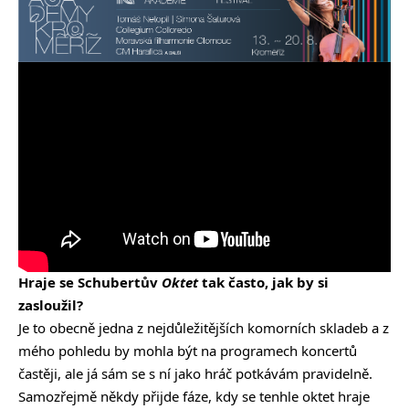
Hraje se Schubertův
Oktet
tak často, jak by si
zasloužil?
Je to obecně jedna z nejdůležitějších komorních skladeb a z
mého pohledu by mohla být na programech koncertů
častěji, ale já sám se s ní jako hráč potkávám pravidelně.
Samozřejmě někdy přijde fáze, kdy se tenhle oktet hraje