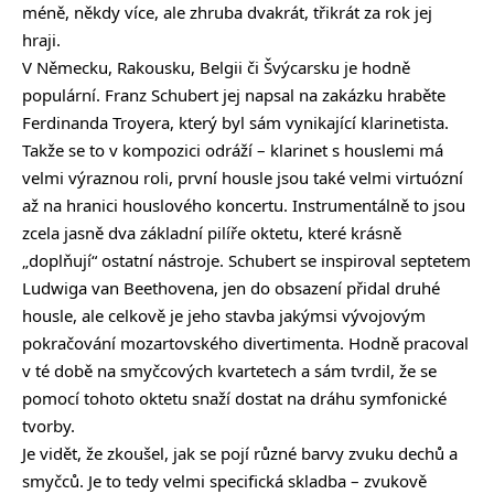
méně, někdy více, ale zhruba dvakrát, třikrát za rok jej
hraji.
V Německu, Rakousku, Belgii či Švýcarsku je hodně
populární. Franz Schubert jej napsal na zakázku hraběte
Ferdinanda Troyera, který byl sám vynikající klarinetista.
Takže se to v kompozici odráží – klarinet s houslemi má
velmi výraznou roli, první housle jsou také velmi virtuózní
až na hranici houslového koncertu. Instrumentálně to jsou
zcela jasně dva základní pilíře oktetu, které krásně
„doplňují“ ostatní nástroje. Schubert se inspiroval septetem
Ludwiga van Beethovena, jen do obsazení přidal druhé
housle, ale celkově je jeho stavba jakýmsi vývojovým
pokračování mozartovského divertimenta. Hodně pracoval
v té době na smyčcových kvartetech a sám tvrdil, že se
pomocí tohoto oktetu snaží dostat na dráhu symfonické
tvorby.
Je vidět, že zkoušel, jak se pojí různé barvy zvuku dechů a
smyčců. Je to tedy velmi specifická skladba – zvukově