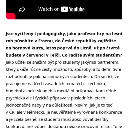
Jste vytížený i pedagogicky, jako profesor hry na lesní
roh působíte v Essenu, do České republiky zajíždíte
na hornové kurzy, letos poprvé do Litně, už po čtvrté
budete v červenci v Telči. Co radíte svým studentům?
Jako učitel se snažím být pro studenty jakýmsi partnerem,
který ukáže různé cesty, možnosti, způsoby, a to definitivní
rozhodnutí je pak na samotných studentech. Dá se říct, že
pracujeme na třech zásadních tématech – technika,
hudební aspekt skladeb a mentální průprava. Konkrétně
psychická ale i fyzická příprava v posledních letech
jednoznačně nabyly na důležitosti. Nevím, jak je to teď
v ČR, ale v Německu je neuvěřitelně vyrovnaná konkurence
a je zcela běžné, že studenti musí absolvovat desítky
konkurzů, než vůbec dostanou nějaké pracovní místo. To je