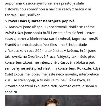
připomíná klasické symfonie, ale i přesto je stále
čistokrevnou komořinou a navíc si každý z hráčů v ní
zahraje i své „sólíčko“.
S Pavel Haas Quartet nehrajete poprvé…
S Haasovci jsme už spolu koncertovali, dobře se známe.
Právě
Oktet
jsme spolu hráli i ve stejném složení – Pavel
Haas Quartet a klarinetista Karel Dohnal, fagotista Tomáš
Františ a kontrabasista Petr Ries – na Schubertiade
v Rakousku v roce 2024 a také letos v květnu, hráli jsme
tak rovněž na Dvořákově Praze. Vždycky tak měsíc před
koncertem zkoušíme intenzivně v časovém bloku a pak
samozřejmě ještě před vlastním koncertem. Pokaždé, když
Oktet
zkoušíme, objevíme ještě něco nového, interpretace
kusu se stále vyvíjí, a to nás velmi baví. Řekl bych, že
v tomto obsazení zkoušíme rádi, protože cesta je sama o
sobě cíl.