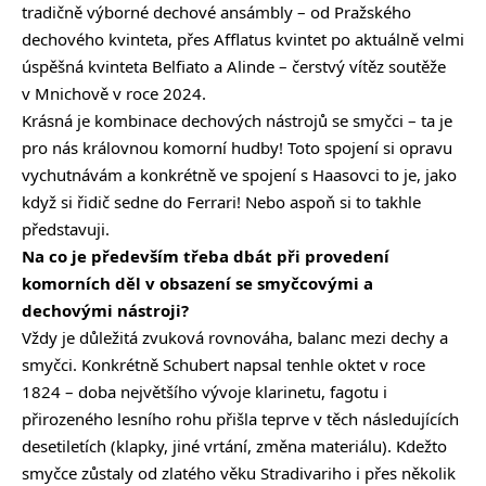
tradičně výborné dechové ansámbly – od Pražského
dechového kvinteta, přes Afflatus kvintet po aktuálně velmi
úspěšná kvinteta Belfiato a Alinde – čerstvý vítěz soutěže
v Mnichově v roce 2024.
Krásná je kombinace dechových nástrojů se smyčci – ta je
pro nás královnou komorní hudby! Toto spojení si opravu
vychutnávám a konkrétně ve spojení s Haasovci to je, jako
když si řidič sedne do Ferrari! Nebo aspoň si to takhle
představuji.
Na co je především třeba dbát při provedení
komorních děl v obsazení se smyčcovými a
dechovými nástroji?
Vždy je důležitá zvuková rovnováha, balanc mezi dechy a
smyčci. Konkrétně Schubert napsal tenhle oktet v roce
1824 – doba největšího vývoje klarinetu, fagotu i
přirozeného lesního rohu přišla teprve v těch následujících
desetiletích (klapky, jiné vrtání, změna materiálu). Kdežto
smyčce zůstaly od zlatého věku Stradivariho i přes několik