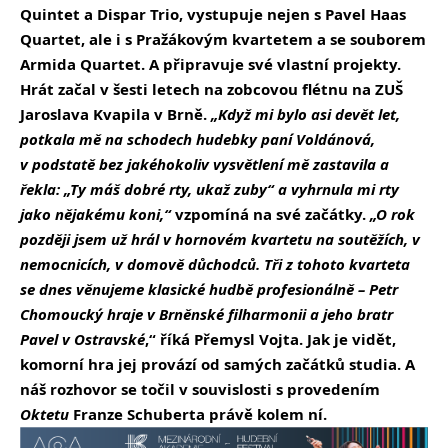
Quintet a Dispar Trio, vystupuje nejen s Pavel Haas
Quartet, ale i s Pražákovým kvartetem a se souborem
Armida Quartet. A připravuje své vlastní projekty.
Hrát začal v šesti letech na zobcovou flétnu na ZUŠ
Jaroslava Kvapila v Brně.
„Když mi bylo asi devět let,
potkala mě na schodech hudebky paní Voldánová,
v podstatě bez jakéhokoliv vysvětlení mě zastavila a
řekla: „Ty máš dobré rty, ukaž zuby“ a vyhrnula mi rty
jako nějakému koni,“
vzpomíná na své začátky.
„O rok
později jsem už hrál v hornovém kvartetu na soutěžích, v
nemocnicích, v domově důchodců. Tři z tohoto kvarteta
se dnes věnujeme klasické hudbě profesionálně – Petr
Chomoucký hraje v Brněnské filharmonii a jeho bratr
Pavel v Ostravské
,“ říká Přemysl Vojta. Jak je vidět,
komorní hra jej provází od samých začátků studia. A
náš rozhovor se točil v souvislosti s provedením
Oktetu
Franze Schuberta právě kolem ní.