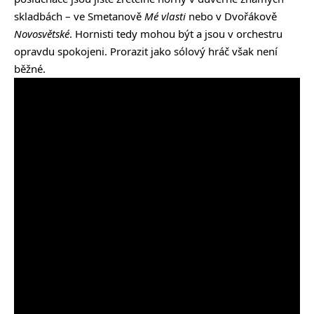
skladbách – ve Smetanově
Mé vlasti
nebo v Dvořákově
Novosvětské
. Hornisti tedy mohou být a jsou v orchestru
opravdu spokojeni. Prorazit jako sólový hráč však není
běžné.