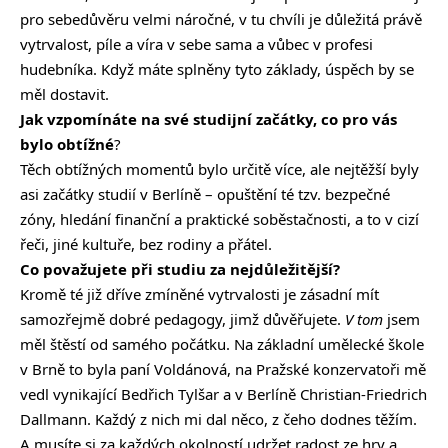
pro sebedůvěru velmi náročné, v tu chvíli je důležitá právě
vytrvalost, píle a víra v sebe sama a vůbec v profesi
hudebníka. Když máte splněny tyto základy, úspěch by se
měl dostavit.
Jak vzpomínáte na své studijní začátky, co pro vás
bylo obtížné
?
Těch obtížných momentů bylo určitě více, ale nejtěžší byly
asi začátky studií v Berlíně – opuštění té tzv. bezpečné
zóny, hledání finanční a praktické soběstačnosti, a to v cizí
řeči, jiné kultuře, bez rodiny a přátel.
Co považujete při studiu za nejdůležitější?
Kromě té již dříve zmíněné vytrvalosti je zásadní mít
samozřejmě dobré pedagogy, jimž důvěřujete.
V tom
jsem
měl štěstí od samého počátku. Na základní umělecké škole
v Brně to byla paní Voldánová, na Pražské konzervatoři mě
vedl vynikající Bedřich Tylšar a v Berlíně Christian-Friedrich
Dallmann. Každý z nich mi dal něco, z čeho dodnes těžím.
A musíte si za každých okolností udržet radost ze hry a