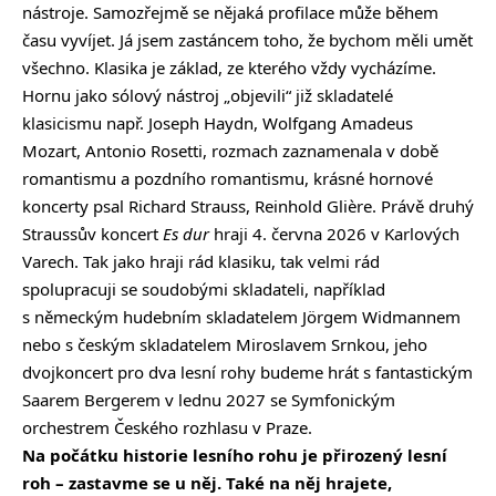
nástroje. Samozřejmě se nějaká profilace může během
času vyvíjet. Já jsem zastáncem toho, že bychom měli umět
všechno. Klasika je základ, ze kterého vždy vycházíme.
Hornu jako sólový nástroj „objevili“ již skladatelé
klasicismu např. Joseph Haydn, Wolfgang Amadeus
Mozart, Antonio Rosetti, rozmach zaznamenala v době
romantismu a pozdního romantismu, krásné hornové
koncerty psal Richard Strauss, Reinhold Glière. Právě druhý
Straussův koncert
Es dur
hraji 4. června 2026 v Karlových
Varech. Tak jako hraji rád klasiku, tak velmi rád
spolupracuji se soudobými skladateli, například
s německým hudebním skladatelem Jörgem Widmannem
nebo s českým skladatelem Miroslavem Srnkou, jeho
dvojkoncert pro dva lesní rohy budeme hrát s fantastickým
Saarem Bergerem v lednu 2027 se Symfonickým
orchestrem Českého rozhlasu v Praze.
Na počátku historie lesního rohu je přirozený lesní
roh – zastavme se u něj. Také na něj hrajete,