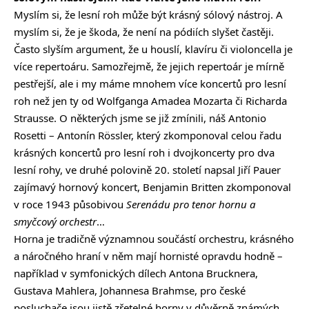
Myslím si, že lesní roh může být krásný sólový nástroj. A
myslím si, že je škoda, že není na pódiích slyšet častěji.
Často slyším argument, že u houslí, klavíru či violoncella je
více repertoáru. Samozřejmě, že jejich repertoár je mírně
pestřejší, ale i my máme mnohem více koncertů pro lesní
roh než jen ty od Wolfganga Amadea Mozarta či Richarda
Strausse. O některých jsme se již zmínili, náš Antonio
Rosetti – Antonín Rössler, který zkomponoval celou řadu
krásných koncertů pro lesní roh i dvojkoncerty pro dva
lesní rohy, ve druhé polovině 20. století napsal Jiří Pauer
zajímavý hornový koncert, Benjamin Britten zkomponoval
v roce 1943 působivou
Serenádu pro tenor hornu a
smyčcový orchestr
…
Horna je tradičně významnou součástí orchestru, krásného
a náročného hraní v něm mají hornisté opravdu hodně –
například v symfonických dílech Antona Brucknera,
Gustava Mahlera, Johannesa Brahmse, pro české
posluchače jsou jistě zřetelné horny v důvěrně známých