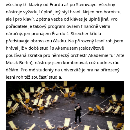
všechny tři klavíry od Érardu až po Steinwaye. Všechny
nástroje vyžadují úplně jiný styl hraní. Nejen pro hornistu,
ale i pro klavír. Zpětná vazba od kláves je úplně jiná. Pro
pořadatele je takový program ovšem finančně velmi
náročný, jen pronájem Érardu či Streicher křídla
představuje obrovskou částku. Na přirozený lesní roh jsem
hrával již v době studií s Akamusem (celosvětově
používaná zkratka pro německý orchestr Akademie für Alte
Musik Berlin), nástroje jsem kombinoval, což dodnes rád
dělám. Pro mé studenty na univerzitě je hra na přirozený
lesní roh též součástí studia.