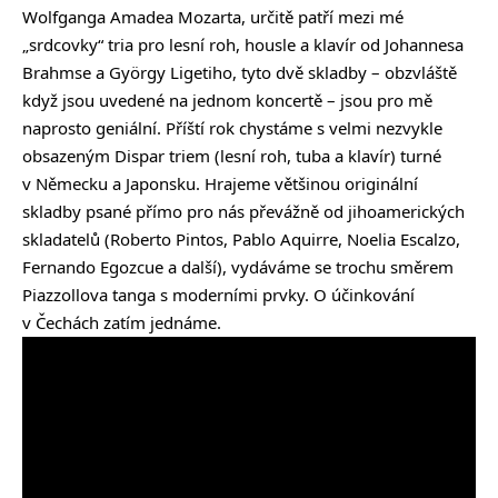
Wolfganga Amadea Mozarta, určitě patří mezi mé
„srdcovky“ tria pro lesní roh, housle a klavír od Johannesa
Brahmse a György Ligetiho, tyto dvě skladby – obzvláště
když jsou uvedené na jednom koncertě – jsou pro mě
naprosto geniální. Příští rok chystáme s velmi nezvykle
obsazeným Dispar triem (lesní roh, tuba a klavír) turné
v Německu a Japonsku. Hrajeme většinou originální
skladby psané přímo pro nás převážně od jihoamerických
skladatelů (Roberto Pintos, Pablo Aquirre, Noelia Escalzo,
Fernando Egozcue a další), vydáváme se trochu směrem
Piazzollova tanga s moderními prvky. O účinkování
v Čechách zatím jednáme.