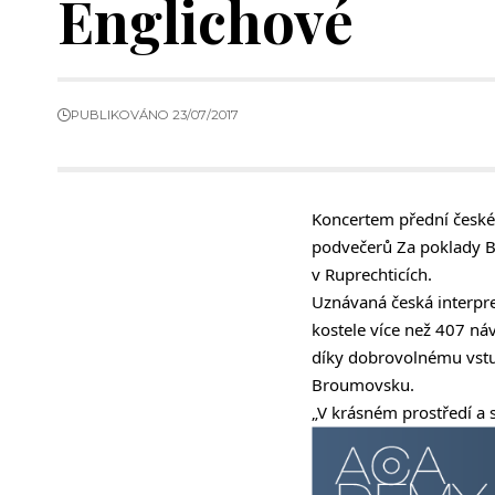
Englichové
PUBLIKOVÁNO 23/07/2017
Koncertem přední české 
podvečerů Za poklady Br
v Ruprechticích.
Uznávaná česká interpre
kostele více než 407 náv
díky dobrovolnému vstup
Broumovsku.
„V krásném prostředí a 