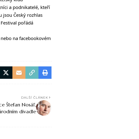
ci a podnikatelé, kteří
u jsou Český rozhlas
Festival pořádá
cz nebo na facebookovém
DALŠÍ ČLÁNEK
e Štefan Nosáľ,
árodním divadle