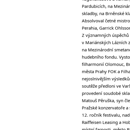
Pardubicích, na Meziná
skladby, na Brněnské klav
Absolvoval četné mistro
Perahia, Garrick Ohlsson
Z významných úspěchů M
v Mariánských Lázních z
na Mezinárodní smetanov
hudebního fondu. Vystou
filharmonií Olomouc, B
města Prahy FOK a Filhar
nejoslnivějším výsledků
soutěže předloni ve Varš
provedení soudobé skla
Matouš Pěruška, syn čl
Pražské konzervatoře a
12. ročník festivalu, na
Raiffeisen Leasing a Hob
místní farnosti, město 