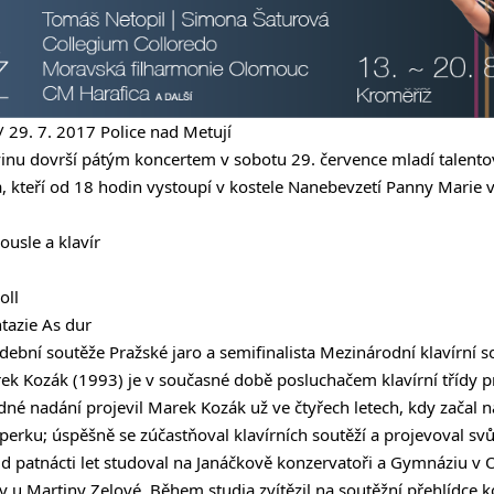
/ 29. 7. 2017 Police nad Metují
vinu dovrší pátým koncertem v sobotu 29. července mladí talento
 kteří od 18 hodin vystoupí v kostele Nanebevzetí Panny Marie v 
ousle a klavír
oll
tazie As dur
ební soutěže Pražské jaro a semifinalista Mezinárodní klavírní 
k Kozák (1993) je v současné době posluchačem klavírní třídy p
 nadání projevil Marek Kozák už ve čtyřech letech, kdy začal n
erku; úspěšně se zúčastňoval klavírních soutěží a projevoval svůj
 patnácti let studoval na Janáčkově konzervatoři a Gymnáziu v O
 u Martiny Zelové. Během studia zvítězil na soutěžní přehlídce k