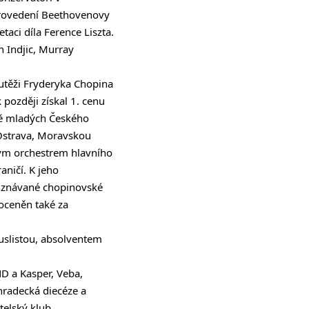
provedení Beethovenovy
taci díla Ference Liszta.
 Indjic, Murray
utěži Fryderyka Chopina
později získal 1. cenu
ně mladých Českého
 Ostrava, Moravskou
kým orchestrem hlavního
aničí. K jeho
 uznávané chopinovské
 oceněn také za
uslistou, absolventem
ND a Kasper, Veba,
éhradecká diecéze a
telský klub