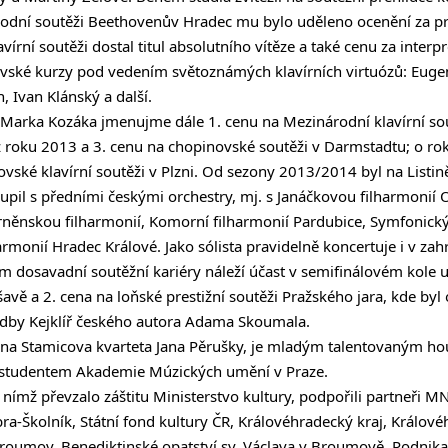
rodní soutěži Beethovenův Hradec mu bylo uděleno ocenění za 
írní soutěži dostal titul absolutního vítěze a také cenu za interpre
vské kurzy pod vedením světoznámých klavírních virtuózů: Eugen
, Ivan Klánský a další.
arka Kozáka jmenujme dále 1. cenu na Mezinárodní klavírní so
 roku 2013 a 3. cenu na chopinovské soutěži v Darmstadtu; o rok 
ské klavírní soutěži v Plzni. Od sezony 2013/2014 byl na Listi
pil s předními českými orchestry, mj. s Janáčkovou filharmonií
rněnskou filharmonií, Komorní filharmonií Pardubice, Symfonic
monií Hradec Králové. Jako sólista pravidelně koncertuje i v zahr
m dosavadní soutěžní kariéry náleží účast v semifinálovém kole
avě a 2. cena na loňské prestižní soutěži Pražského jara, kde byl
dby Kejklíř českého autora Adama Skoumala.
ena Stamicova kvarteta Jana Pěrušky, je mladým talentovaným ho
 studentem Akademie Múzických umění v Praze.
d nímž převzalo záštitu Ministerstvo kultury, podpořili partneři M
ra-Školník, Státní fond kultury ČR, Královéhradecký kraj, Králov
Broumov, Benediktinské opatství sv. Václava v Broumově, Podnika