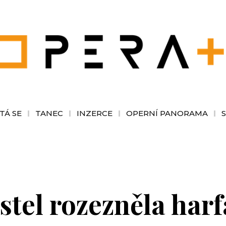
TÁ SE
TANEC
INZERCE
OPERNÍ PANORAMA
tel rozezněla harf