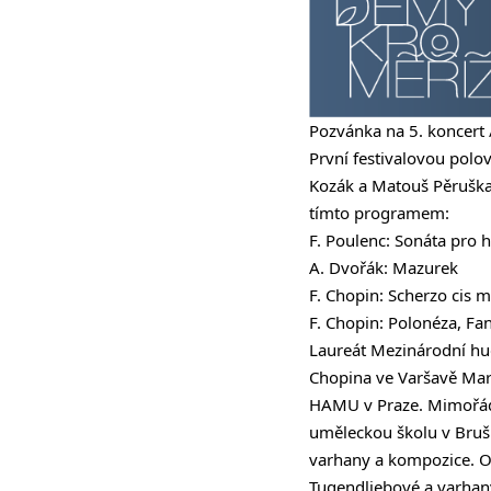
Pozvánka na 5. koncert 
První festivalovou polo
Kozák a Matouš Pěruška,
tímto programem:
F. Poulenc: Sonáta pro h
A. Dvořák: Mazurek
F. Chopin: Scherzo cis m
F. Chopin: Polonéza, Fan
Laureát Mezinárodní hud
Chopina ve Varšavě Mare
HAMU v Praze. Mimořádné
uměleckou školu v Brušp
varhany a kompozice. Od
Tugendliebové a varhany