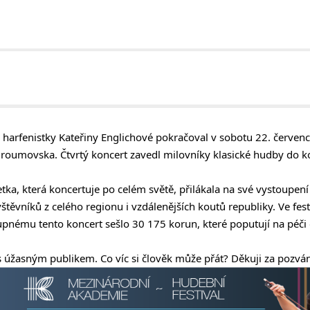
harfenistky Kateřiny Englichové pokračoval v sobotu 22. červenc
oumovska. Čtvrtý koncert zavedl milovníky klasické hudby do kos
tka, která koncertuje po celém světě, přilákala na své vystoupen
štěvníků z celého regionu i vzdálenějších koutů republiky. Ve fes
nému tento koncert sešlo 30 175 korun, které poputují na péči 
s úžasným publikem. Co víc si člověk může přát? Děkuji za pozvání