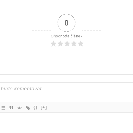
0
Ohodnoťte článek
{}
[+]