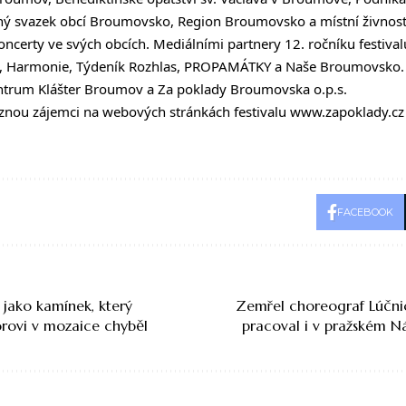
 svazek obcí Broumovsko, Region Broumovsko a místní živnostní
oncerty ve svých obcích. Mediálními partnery 12. ročníku festival
, Harmonie, Týdeník Rozhlas, PROPAMÁTKY a Naše Broumovsko. 
centrum Klášter Broumov a Za poklady Broumovska o.p.s.
eznou zájemci na webových stránkách festivalu www.zapoklady.
FACEBOOK
r jako kamínek, který
Zemřel choreograf Lúčnic
rovi v mozaice chyběl
pracoval i v pražském N