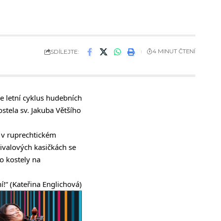
SDÍLEJTE:
4 MINUT ČTENÍ
e letní cyklus hudebních
tela sv. Jakuba Většího
í v ruprechtickém
tivalových kasičkách se
o kostely na
!“ (Kateřina Englichová)