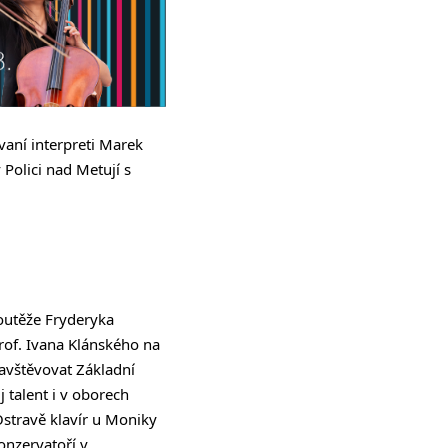
vaní interpreti Marek
Polici nad Metují s
soutěže Fryderyka
rof. Ivana Klánského na
avštěvovat Základní
 talent i v oborech
stravě klavír u Moniky
onzervatoří v