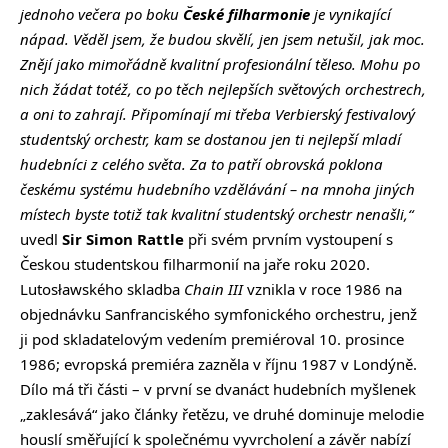
jednoho večera po boku
České filharmonie
je vynikající
nápad. Věděl jsem, že budou skvělí, jen jsem netušil, jak moc.
Znějí jako mimořádně kvalitní profesionální těleso. Mohu po
nich žádat totéž, co po těch nejlepších světových orchestrech,
a oni to zahrají. Připomínají mi třeba Verbierský festivalový
studentský orchestr, kam se dostanou jen ti nejlepší mladí
hudebníci z celého světa. Za to patří obrovská poklona
českému systému hudebního vzdělávání – na mnoha jiných
místech byste totiž tak kvalitní studentský orchestr nenašli,“
uvedl
Sir Simon Rattle
při svém prvním vystoupení s
Českou studentskou filharmonií na jaře roku 2020.
Lutosławského skladba
Chain III
vznikla v roce 1986 na
objednávku Sanfranciského symfonického orchestru, jenž
ji pod skladatelovým vedením premiéroval 10. prosince
1986; evropská premiéra zazněla v říjnu 1987 v Londýně.
Dílo má tři části – v první se dvanáct hudebních myšlenek
„zaklesává“ jako články řetězu, ve druhé dominuje melodie
houslí směřující k společnému vyvrcholení a závěr nabízí