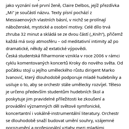
jako vyznání své první ženě, Claire Delbos, jejíž přezdívka
„Mi“ je součástí názvu. Texty písní pochází z
Messiaenových vlastních básní, v nichž se prolínají
náboženské, mystické a osobní motivy. Celé dílo trvá
zhruba 32 minut a skládá se ze dvou částí („Knih“), přičemž
každá má svoji atmosféru – od meditativní intimity až po
dramatické, někdy až extatické výpovědi.
Česká studentská filharmonie vznikla v roce 2006 v rámci
cyklu komentovaných koncertů Kroky do nového světa. Od
počátku stojí u jejího uměleckého růstu dirigent Marko
Ivanović, který dlouhodobě podporuje mladé hudebníky a
usiluje o to, aby se orchestr stále umělecky rozvíjel. Těleso
je určeno především studentům hudebních škol a
poskytuje jim pravidelné příležitosti ke zkoušení a
provádění významných děl světové symfonické,
koncertantní i vokálně-instrumentální literatury. Orchestr
se dlouhodobě snaží budovat umění souhry, vzájemné
porozumění a profesionální vztahy mezi mladými