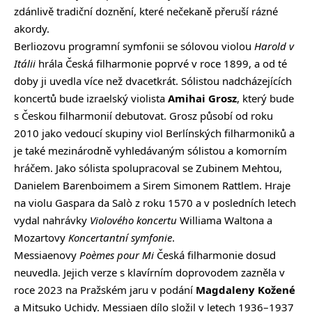
zdánlivě tradiční doznění, které nečekaně přeruší rázné
akordy.
Berliozovu programní symfonii se sólovou violou
Harold v
Itálii
hrála Česká filharmonie poprvé v roce 1899, a od té
doby ji uvedla více než dvacetkrát. Sólistou nadcházejících
koncertů bude izraelský violista
Amihai Grosz
, který bude
s Českou filharmonií debutovat. Grosz působí od roku
2010 jako vedoucí skupiny viol Berlínských filharmoniků a
je také mezinárodně vyhledávaným sólistou a komorním
hráčem. Jako sólista spolupracoval se Zubinem Mehtou,
Danielem Barenboimem a Sirem Simonem Rattlem. Hraje
na violu Gaspara da Salò z roku 1570 a v posledních letech
vydal nahrávky
Violového koncertu
Williama Waltona a
Mozartovy
Koncertantní symfonie
.
Messiaenovy
Poèmes pour Mi
Česká filharmonie dosud
neuvedla. Jejich verze s klavírním doprovodem zazněla v
roce 2023 na Pražském jaru v podání
Magdaleny Kožené
a Mitsuko Uchidy. Messiaen dílo složil v letech 1936–1937