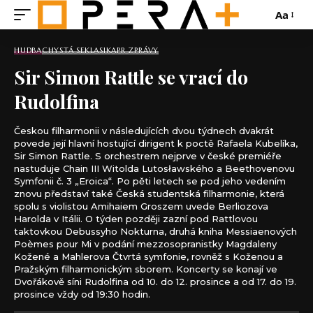
Aa
HUDBA
CHYSTÁ SE
KLASIKA
PR ZPRÁVY
Sir Simon Rattle se vrací do
Rudolfina
Českou filharmonii v následujících dvou týdnech dvakrát
povede její hlavní hostující dirigent k poctě Rafaela Kubelíka,
Sir Simon Rattle. S orchestrem nejprve v české premiéře
nastuduje Chain III Witolda Lutosławského a Beethovenovu
Symfonii č. 3 „Eroica“. Po pěti letech se pod jeho vedením
znovu představí také Česká studentská filharmonie, která
spolu s violistou Amihaiem Groszem uvede Berliozova
Harolda v Itálii. O týden později zazní pod Rattlovou
taktovkou Debussyho Nokturna, druhá kniha Messiaenových
Poèmes pour Mi v podání mezzosopranistky Magdaleny
Kožené a Mahlerova Čtvrtá symfonie, rovněž s Koženou a
Pražským filharmonickým sborem. Koncerty se konají ve
Dvořákově síni Rudolfina od 10. do 12. prosince a od 17. do 19.
prosince vždy od 19:30 hodin.