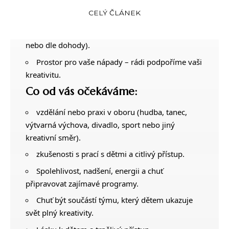
CELÝ ČLÁNEK
Možnost dlouhodobé spolupráce.
Flexibilní formu spolupráce (DPP, DPČ, IČO
nebo dle dohody).
Prostor pro vaše nápady – rádi podpoříme vaši
kreativitu.
Co od vás očekáváme:
vzdělání nebo praxi v oboru (hudba, tanec,
výtvarná výchova, divadlo, sport nebo jiný
kreativní směr).
zkušenosti s prací s dětmi a citlivý přístup.
Spolehlivost, nadšení, energii a chuť
připravovat zajímavé programy.
Chuť být součástí týmu, který dětem ukazuje
svět plný kreativity.