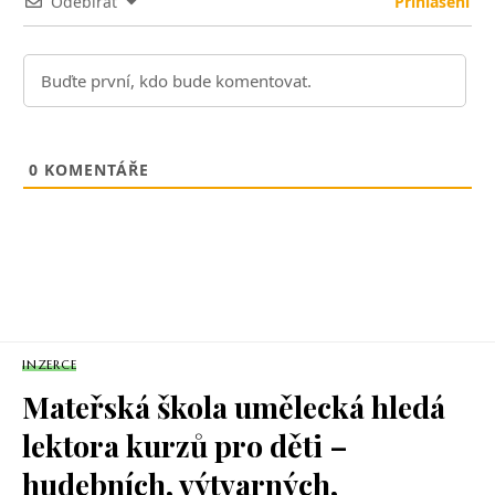
Odebírat
Přihlášení
0
KOMENTÁŘE
INZERCE
Mateřská škola umělecká hledá
lektora kurzů pro děti –
hudebních, výtvarných,