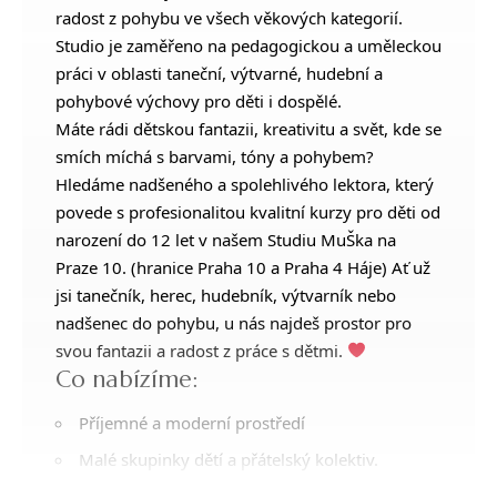
radost z pohybu ve všech věkových kategorií.
Studio je zaměřeno na pedagogickou a uměleckou
práci v oblasti taneční, výtvarné, hudební a
pohybové výchovy pro děti i dospělé.
Máte rádi dětskou fantazii, kreativitu a svět, kde se
smích míchá s barvami, tóny a pohybem?
Hledáme nadšeného a spolehlivého lektora, který
povede s profesionalitou kvalitní kurzy pro děti od
narození do 12 let v našem Studiu MuŠka na
Praze 10. (hranice Praha 10 a Praha 4 Háje) Ať už
jsi tanečník, herec, hudebník, výtvarník nebo
nadšenec do pohybu, u nás najdeš prostor pro
svou fantazii a radost z práce s dětmi.
Co nabízíme:
Příjemné a moderní prostředí
Malé skupinky dětí a přátelský kolektiv.
Prostor pro kreativitu a seberealizaci.