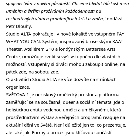
spojenectvím v novém působišti. Chceme hledat blízkost mezi
uměním a širším prožíváním každodennosti na
rozbouřených vlnách probíhajících krizí a změn,“
dodává
Petr Dlouhý.
Studio ALTA pokračuje i v nové lokalitě ve vstupném PAY
WHAT YOU CAN. Systém, inspirovaný bruselskými KAAI
Theater
,
Ateliérem 210 a londýnským Battersea Arts
Centre, umožňuje zvolit si výši vstupného dle vlastních
možností. Vstupenky si diváci mohou zakoupit online, na
pátek
zde
, na sobotu
zde
.
O aktivitách Studia ALTA se více dozvíte na
stránkách
organizace.
SVĚTOVA 1 je neziskový umělecký prostor a platforma
zaměřující se na současná, queer a sociální témata. Jde o
holistickou entitu vedenou umělci a umělkyněmi, která
prostřednictvím výstav a veřejných programů reaguje na
aktuální dění ve Světě. Není důležité jen to, co prezentuje,
ale také jak. Formy a proces jsou klíčovou součástí