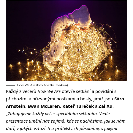
How We Are (foto Anežka Medová)
Každý z večerů
How We Are
otevře setkání a povídání s
příchozími a přizvanými hostkami a hosty, jimiž jsou
Sára
Arnstein
,
Ewan McLaren
,
Kateř Tureček
a
Zai Xu
.
„
Zahajujeme každý večer speciálním setkáním. Vedle
prezentace umění nás zajímá, kde se nacházíme, jak se nám
daří, v jakých vztazích a přátelstvích působíme, s jakými