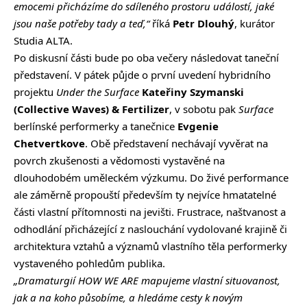
emocemi přicházíme do sdíleného prostoru událostí, jaké
jsou naše potřeby tady a teď,“
říká
Petr Dlouhý
, kurátor
Studia ALTA.
Po diskusní části bude po oba večery následovat taneční
představení. V pátek půjde o první uvedení hybridního
projektu
Under the Surface
Kateřiny Szymanski
(Collective Waves) & Fertilizer
, v sobotu pak
Surface
berlínské performerky a tanečnice
Evgenie
Chetvertkove
. Obě představení nechávají vyvěrat na
povrch zkušenosti a vědomosti vystavěné na
dlouhodobém uměleckém výzkumu. Do živé performance
ale záměrně propouští především ty nejvíce hmatatelné
části vlastní přítomnosti na jevišti. Frustrace, naštvanost a
odhodlání přicházející z naslouchání vydolované krajině či
architektura vztahů a významů vlastního těla performerky
vystaveného pohledům publika.
„Dramaturgií HOW WE ARE
mapujeme vlastní situovanost,
jak a na koho působíme, a hledáme cesty k novým