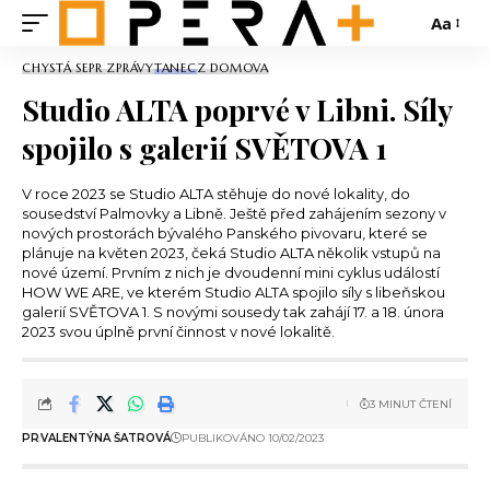
Aa
CHYSTÁ SE
PR ZPRÁVY
TANEC
Z DOMOVA
Studio ALTA poprvé v Libni. Síly
spojilo s galerií SVĚTOVA 1
V roce 2023 se Studio ALTA stěhuje do nové lokality, do
sousedství Palmovky a Libně. Ještě před zahájením sezony v
nových prostorách bývalého Panského pivovaru, které se
plánuje na květen 2023, čeká Studio ALTA několik vstupů na
nové území. Prvním z nich je dvoudenní mini cyklus událostí
HOW WE ARE, ve kterém Studio ALTA spojilo síly s libeňskou
galerií SVĚTOVA 1. S novými sousedy tak zahájí 17. a 18. února
2023 svou úplně první činnost v nové lokalitě.
3 MINUT ČTENÍ
PR
VALENTÝNA ŠATROVÁ
PUBLIKOVÁNO 10/02/2023