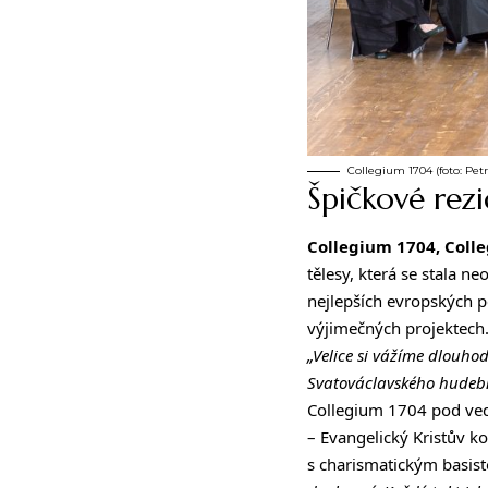
Collegium 1704 (foto: Pet
Špičkové rezi
Collegium 1704, Col
tělesy, která se stala ne
nejlepších evropských p
výjimečných projektech
„Velice si vážíme dlouho
Svatováclavského hudebn
Collegium 1704 pod v
– Evangelický Kristův k
s charismatickým basis