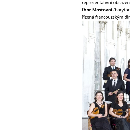
reprezentativní obsazení:
Ihor Mostovoi
(baryton
řízená francouzským d