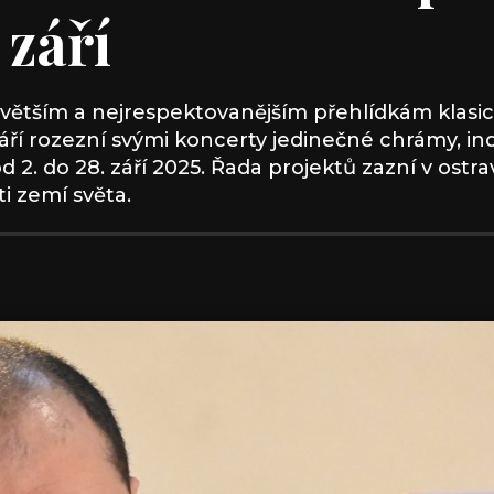
 září
ejvětším a nejrespektovanějším přehlídkám klasi
áří rozezní svými koncerty jedinečné chrámy, ind
 2. do 28. září 2025. Řada projektů zazní v os
i zemí světa.