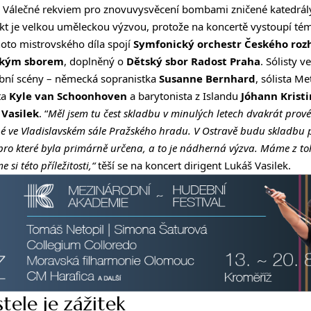
l Válečné rekviem pro znovuvysvěcení bombami zničené katedrály
t je velkou uměleckou výzvou, protože na koncertě vystoupí tém
oto mistrovského díla spojí
Symfonický orchestr Českého roz
ckým sborem
, doplněný o
Dětský sbor Radost Praha
. Sólisty 
bní scény – německá sopranistka
Susanne Bernhard
, sólista M
ta
Kyle van Schoonhoven
a barytonista z Islandu
Jóhann Krist
 Vasilek
. “
Měl jsem tu čest skladbu v minulých letech dvakrát prové
hé ve Vladislavském sále Pražského hradu. V Ostravě budu skladbu 
ro které byla primárně určena, a to je nádherná výzva. Máme z toh
 si této příležitosti,“
těší se na koncert dirigent Lukáš Vasilek.
tele je zážitek