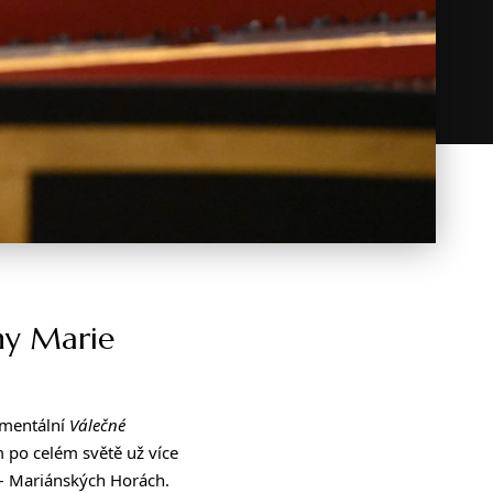
ny Marie
umentální
Válečné
m po celém světě už více
 – Mariánských Horách.