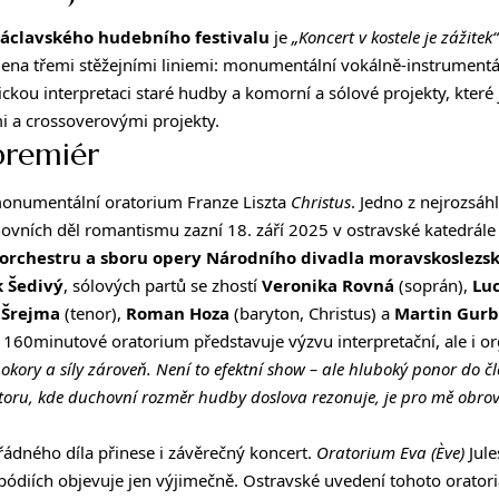
áclavského hudebního festivalu
je
„Koncert v kostele je zážitek“
ena třemi stěžejními liniemi: monumentální vokálně-instrumentá
ickou interpretaci staré hudby a komorní a sólové projekty, kter
i a crossoverovými projekty.
premiér
monumentální oratorium Franze Liszta
Christus
. Jedno z nejrozsáhl
vních děl romantismu zazní 18. září 2025 v ostravské katedrále
orchestru a sboru opery Národního divadla moravskoslezs
 Šedivý
, sólových partů se zhostí
Veronika Rovná
(soprán),
Luc
 Šrejma
(tenor),
Roman Hoza
(baryton, Christus) a
Martin Gurb
 160minutové oratorium představuje výzvu interpretační, ale i or
pokory a síly zároveň. Není to efektní show – ale hluboký ponor do člo
storu, kde duchovní rozměr hudby doslova rezonuje, je pro mě obrov
dného díla přinese i závěrečný koncert.
Oratorium Eva (Ève)
Jule
ódiích objevuje jen výjimečně. Ostravské uvedení tohoto orator