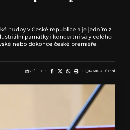
cké hudby v České republice a je jedním z
ustriální památky i koncertní sály celého
travské nebo dokonce české premiéře.
SDÍLEJTE:
10 MINUT ČTENÍ