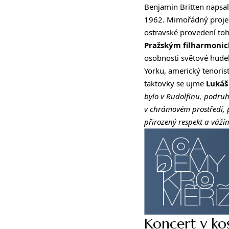
Benjamin Britten napsa
1962. Mimořádný projek
ostravské provedení toh
Pražským filharmoni
osobnosti světové hude
Yorku, americký tenoris
taktovky se ujme
Lukáš
bylo v Rudolfinu, podru
v chrámovém prostředí, p
přirozený respekt a vážíme
Koncert v kos