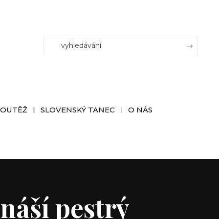
SOUTĚŽ
SLOVENSKÝ TANEC
O NÁS
náší pestrý