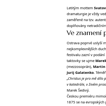
Letitým mottem
Svatov
dramaturgie je vždy ved
zaměřené na tzv. autent
doplňovány netradičním
Ve znamení 
Ostrava poprvé uslyší 
nejkomplexnějších ducho
festivalu zazní v podání
taktovky se ujme
Marek
(mezzosoprán),
Martin
Jurij Galatenko
. Téměř
„Christus je pro mě dílo 
v katedrále, v živém pro
Marek Šedivý.
Českou premiéru mimořá
1875 se na evropských p