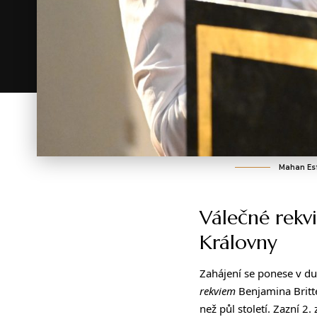
Mahan Esf
Válečné rekv
Královny
Zahájení se ponese v d
rekviem
Benjamina Britte
než půl století. Zazní 