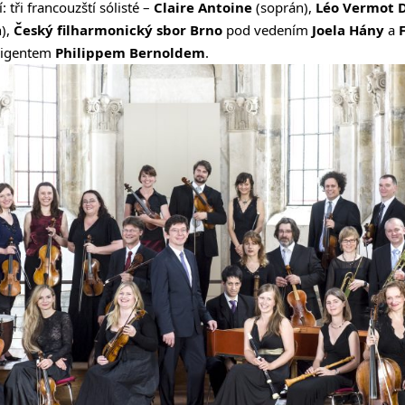
 tři francouzští sólisté –
Claire Antoine
(soprán),
Léo Vermot 
),
Český filharmonický sbor Brno
pod vedením
Joela Hány
a
irigentem
Philippem Bernoldem
.