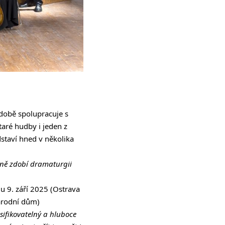
době spolupracuje s
staré hudby i jeden z
staví hned v několika
čně zdobí dramaturgii
u 9. září 2025 (Ostrava
Národní dům)
sifikovatelný a hluboce