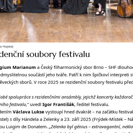
ra Hajská)
denční soubory festivalu
legium Marianum
a
Český filharmonický sbor Brno – SHF dlouho
odmyslitelnou součástí jeho tváře. Patří k nim špičkoví interpreti 
ěveckých sborů. V roce 2025 se rezidenční soubory festivalu před
.
dobé spolupráce s rezidenčními ansámbly, jejichž koncerty každoro
ího festivalu,
“ uvedl
Igor Františák
, ředitel festivalu.
edením
Václava Lukse
vystoupí hned dvakrát – na začátku festival
ostel) s díly Händela a Zelenky a 23. září 2025 (Frýdek-Místek – 
tou Luigim de Donatem.
„Zelenka byl génius – extravagantní, nekla