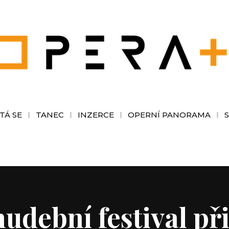
TÁ SE
TANEC
INZERCE
OPERNÍ PANORAMA
udební festival při