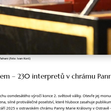
ahani (foto: Ivan Korč)
iem – 230 interpretů v chrámu Pan
uchu osmdesátého výročí konce 2. světové války. Otevře jej mon
na, silné protiválečné poselství, které hluboce zasahuje publiku
2. září 2025 v ostravském chrámu Panny Marie Královny v Ostravě