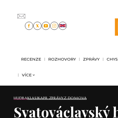
RECENZE
ROZHOVORY
ZPRÁVY
CHYS
VÍCE
HUDBA
KLASIKA
PR ZPRÁVY
Z DOMOVA
Svatováclavský h