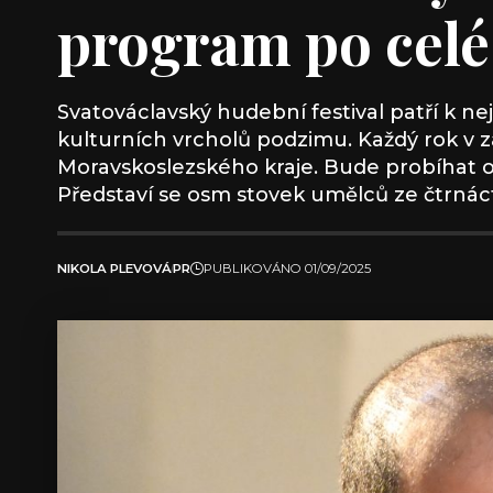
program po celé
Svatováclavský hudební festival patří k n
kulturních vrcholů podzimu. Každý rok v z
Moravskoslezského kraje. Bude probíhat od
Představí se osm stovek umělců ze čtrnáct
NIKOLA PLEVOVÁ
PR
PUBLIKOVÁNO 01/09/2025