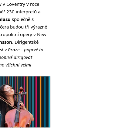
 v Coventry v roce
ěř 230 interpretů a
hlasu
společně s
večera budou tři výrazné
etropolitní opery v New
insson
. Dirigentské
st v Praze – poprvé to
poprvé dirigovat
o všichni velmi