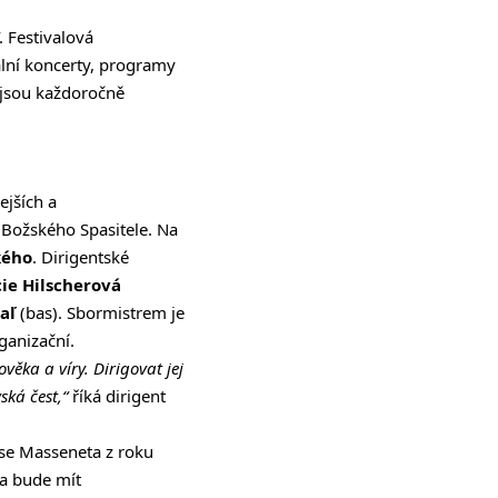
. Festivalová
lní koncerty, programy
é jsou každoročně
ejších a
 Božského Spasitele. Na
kého
. Dirigentské
ie Hilscherová
aľ
(bas). Sbormistrem je
ganizační.
věka a víry. Dirigovat jej
ská čest,“
říká dirigent
se Masseneta z roku
ia bude mít