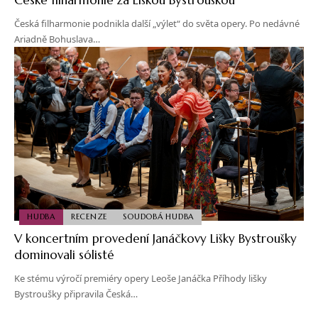
Česká filharmonie podnikla další „výlet“ do světa opery. Po nedávné
Ariadně Bohuslava…
HUDBA
RECENZE
SOUDOBÁ HUDBA
V koncertním provedení Janáčkovy Lišky Bystroušky
dominovali sólisté
Ke stému výročí premiéry opery Leoše Janáčka Příhody lišky
Bystroušky připravila Česká…