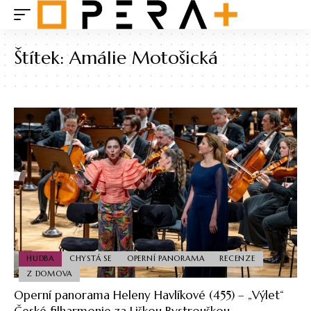
Štítek:
Amálie Motošická
HUDBA
CHYSTÁ SE
OPERNÍ PANORAMA
RECENZE
Z DOMOVA
Operní panorama Heleny Havlíkové (455) – „Výlet“
České filharmonie za Liškou Bystrouškou