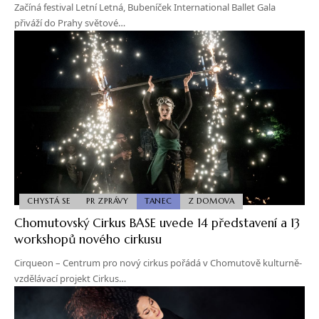
Začíná festival Letní Letná, Bubeníček International Ballet Gala
přiváží do Prahy světové…
CHYSTÁ SE
PR ZPRÁVY
TANEC
Z DOMOVA
Chomutovský Cirkus BASE uvede 14 představení a 13
workshopů nového cirkusu
Cirqueon – Centrum pro nový cirkus pořádá v Chomutově kulturně-
vzdělávací projekt Cirkus…