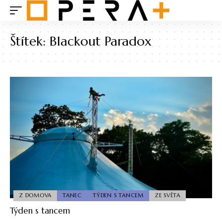
Štítek:
Blackout Paradox
Z DOMOVA
TANEC
TÝDEN S TANCEM
ZE SVĚTA
Týden s tancem