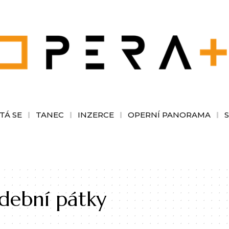
TÁ SE
TANEC
INZERCE
OPERNÍ PANORAMA
dební pátky