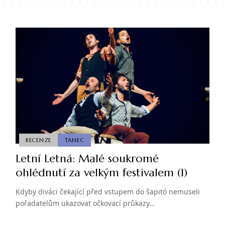
RECENZE
TANEC
Letní Letná: Malé soukromé
ohlédnutí za velkým festivalem (1)
Kdyby diváci čekající před vstupem do šapitó nemuseli
pořadatelům ukazovat očkovací průkazy…