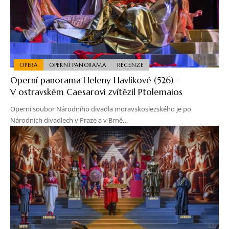
OPERA
OPERNÍ PANORAMA
RECENZE
Operní panorama Heleny Havlíkové (526) –
V ostravském Caesarovi zvítězil Ptolemaios
Operní soubor Národního divadla moravskoslezského je po
Národních divadlech v Praze a v Brně…