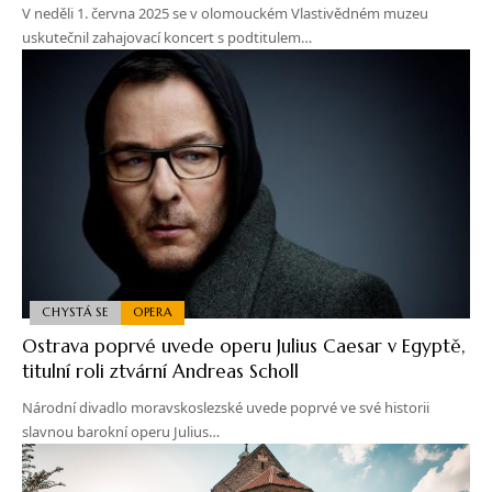
V neděli 1. června 2025 se v olomouckém Vlastivědném muzeu
uskutečnil zahajovací koncert s podtitulem…
CHYSTÁ SE
OPERA
Ostrava poprvé uvede operu Julius Caesar v Egyptě,
titulní roli ztvární Andreas Scholl
Národní divadlo moravskoslezské uvede poprvé ve své historii
slavnou barokní operu Julius…