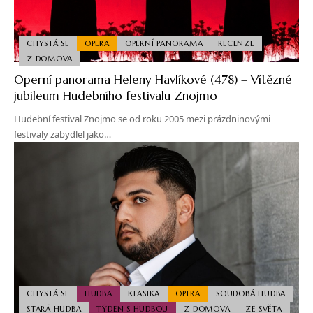
CHYSTÁ SE
OPERA
OPERNÍ PANORAMA
RECENZE
Z DOMOVA
Operní panorama Heleny Havlíkové (478) – Vítězné
jubileum Hudebního festivalu Znojmo
Hudební festival Znojmo se od roku 2005 mezi prázdninovými
festivaly zabydlel jako…
CHYSTÁ SE
HUDBA
KLASIKA
OPERA
SOUDOBÁ HUDBA
STARÁ HUDBA
TÝDEN S HUDBOU
Z DOMOVA
ZE SVĚTA