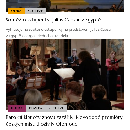
OPERA
SOUTĚŽE
Soutěž o vstupenky: Julius Caesar v Egyptě
Vyhlašujeme soutěž o vstupenky na představení Julius Caesar
v Egyptě Georga Friedricha Handela,…
HUDBA
KLASIKA
RECENZE
Barokní klenoty znovu zazářily: Novodobé premiéry
českých mistrů oživily Olomouc