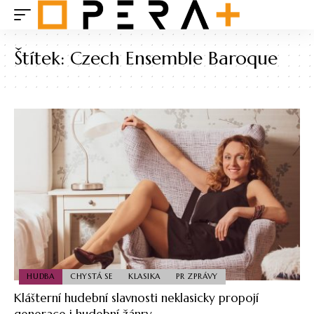
Štítek:
Czech Ensemble Baroque
HUDBA
CHYSTÁ SE
KLASIKA
PR ZPRÁVY
Klášterní hudební slavnosti neklasicky propojí
generace i hudební žánry