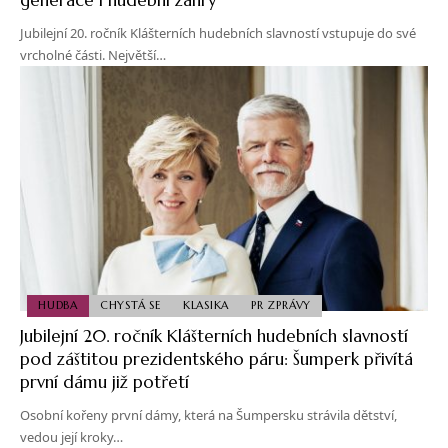
Jubilejní 20. ročník Klášterních hudebních slavností vstupuje do své
vrcholné části. Největší…
HUDBA
CHYSTÁ SE
KLASIKA
PR ZPRÁVY
Jubilejní 20. ročník Klášterních hudebních slavností
pod záštitou prezidentského páru: Šumperk přivítá
první dámu již potřetí
Osobní kořeny první dámy, která na Šumpersku strávila dětství,
vedou její kroky…