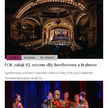
HUDBA
KLASIKA
PR ZPRÁVY
FOK zahájí 92. sezonu díly Beethovena a Brahmse
Symfonický orchestr hlavního města Prahy FOK pod vedením
Tomáše Netopila zahájí 92.…