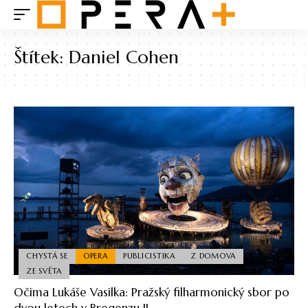
Štítek:
Daniel Cohen
CHYSTÁ SE
OPERA
PUBLICISTIKA
Z DOMOVA
ZE SVĚTA
Očima Lukáše Vasilka: Pražský filharmonický sbor po
dvou letech v Bregenzu II.