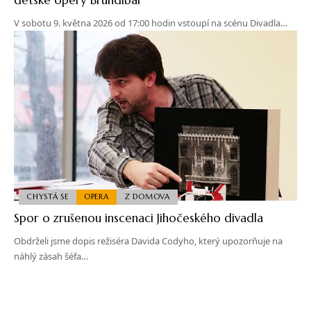
V sobotu 9. května 2026 od 17:00 hodin vstoupí na scénu Divadla…
CHYSTÁ SE
OPERA
Z DOMOVA
Spor o zrušenou inscenaci Jihočeského divadla
Obdrželi jsme dopis režiséra Davida Codyho, který upozorňuje na
náhlý zásah šéfa…