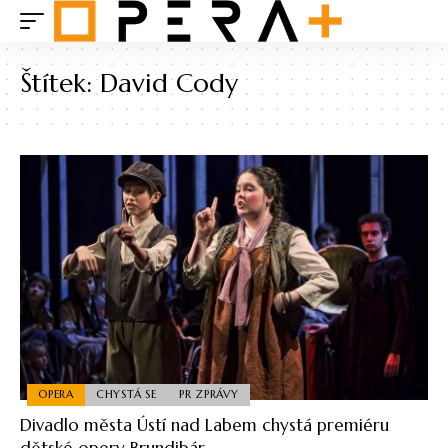
Štítek:
David Cody
OPERA
CHYSTÁ SE
PR ZPRÁVY
Divadlo města Ústí nad Labem chystá premiéru
dětské opery Brundibár