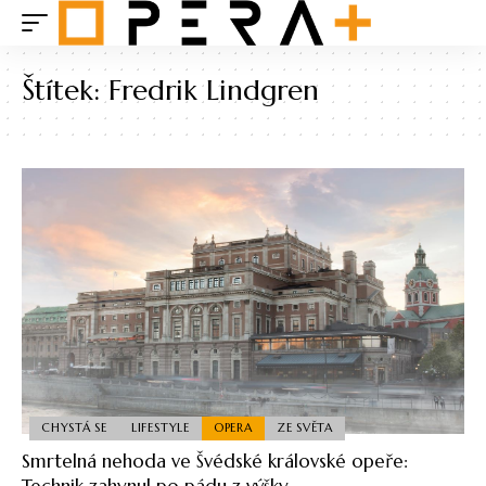
Štítek:
Fredrik Lindgren
CHYSTÁ SE
LIFESTYLE
OPERA
ZE SVĚTA
Smrtelná nehoda ve Švédské královské opeře:
Technik zahynul po pádu z výšky