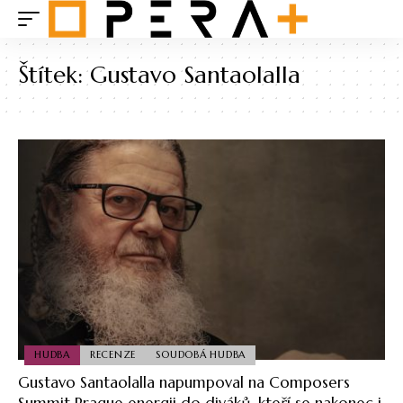
Štítek:
Gustavo Santaolalla
HUDBA
RECENZE
SOUDOBÁ HUDBA
Gustavo Santaolalla napumpoval na Composers
Summit Prague energii do diváků, kteří se nakonec i